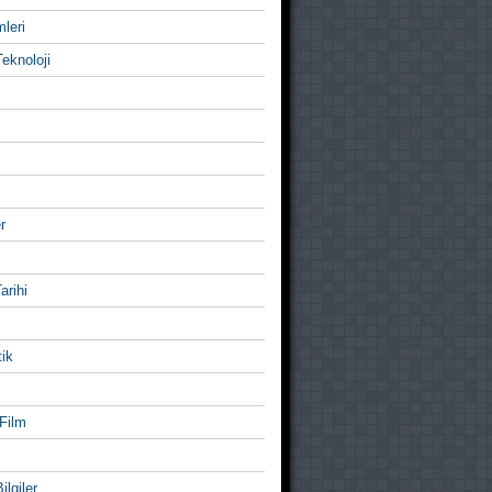
mleri
eknoloji
r
Tarihi
ik
Film
ilgiler