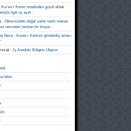
-
Kur’an-ı Kerim mealinden güzel ahlak
leriyle ilgili üç ayet…
a
-
Ülkemizdeki doğal varlık tarihi mekan
ve nesneleri tanıtan bir broşür…
ep Neva
-
Kuran-ı Kerimin gönderiliş amacı
?
rezak
-
İç Anadolu Bölgesi Ulaşım
edi
ve bilim
i
a
̈rü
t