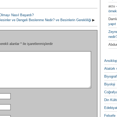
arzu
örnek
Olmayı Nasıl Başardı?
Daml
esinler ve Dengeli Beslenme Nedir? ve Besinlerin Gerekliliği
▶
yapıt 
Zeyn
nedir
erekli alanlar
*
ile işaretlenmişlerdir
Abdur
Ansiklop
Atatürk 
Biyograf
Biyoloji
Coğrafy
Din Kültu
Edebiya
Felsefe