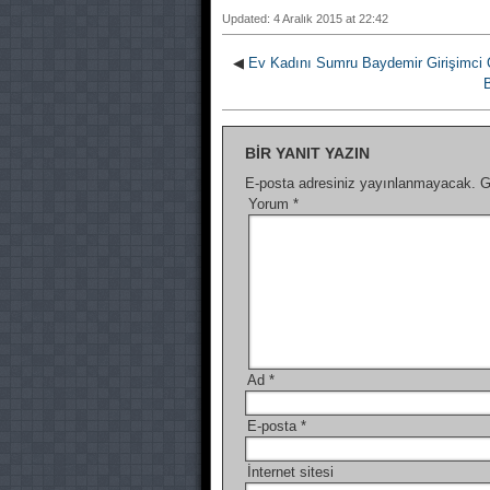
Updated: 4 Aralık 2015 at 22:42
◀
Ev Kadını Sumru Baydemir Girişimci 
B
BIR YANIT YAZIN
E-posta adresiniz yayınlanmayacak.
G
Yorum
*
Ad
*
E-posta
*
İnternet sitesi