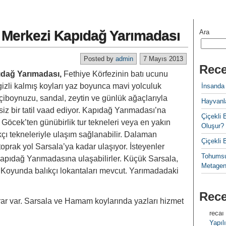
Merkezi Kapıdağ Yarımadası
Ara
Posted by
admin
7 Mayıs 2013
Rece
dağ Yarımadası,
Fethiye Körfezinin batı ucunu
izli kalmış koyları yaz boyunca mavi yolculuk
İnsanda
eçiboynuzu, sandal, zeytin ve günlük ağaçlarıyla
Hayvanla
siz bir tatil vaad ediyor. Kapıdağ Yarımadası’na
Çiçekl
 Göcek’ten günübirlik tur tekneleri veya en yakın
Oluşur?
ı tekneleriyle ulaşım sağlanabilir. Dalaman
Çiçekli
oprak yol Sarsala’ya kadar ulaşıyor. İsteyenler
Tohumsu
Kapıdağ Yarımadasına ulaşabilirler. Küçük Sarsala,
Metagen
oyunda balıkçı lokantaları mevcut. Yarımadadaki
Rec
rar var. Sarsala ve Hamam koylarında yazları hizmet
recaı
Yapılı