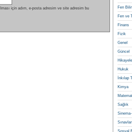
Fen Bili
lması için adım, e-posta adresim ve site adresim bu
Fen ve T
Finans
Fizik
Genel
Güncel
Hikayele
Hukuk
İnkılap 
Kimya
Matemat
Sağlık
Sinema-
Sınavlar
Sosyal B