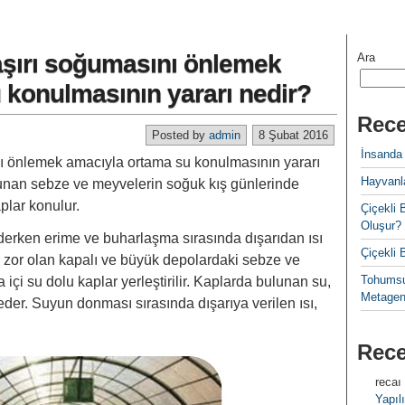
şırı soğumasını önlemek
Ara
 konulmasının yararı nedir?
Rece
Posted by
admin
8 Şubat 2016
İnsanda
nı önlemek amacıyla ortama su konulmasının yararı
Hayvanla
unan sebze ve meyvelerin soğuk kış günlerinde
plar konulur.
Çiçekl
Oluşur?
rken erime ve buharlaşma sırasında dışarıdan ısı
Çiçekli
ası zor olan kapalı ve büyük depolardaki sebze ve
Tohumsu
̧i su dolu kaplar yerleştirilir. Kaplarda bulunan su,
Metagen
der. Suyun donması sırasında dışarıya verilen ısı,
Rec
recaı
Yapılı