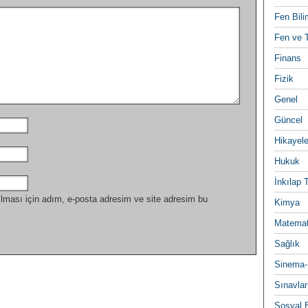
Fen Bili
Fen ve T
Finans
Fizik
Genel
Güncel
Hikayele
Hukuk
İnkılap 
lması için adım, e-posta adresim ve site adresim bu
Kimya
Matemat
Sağlık
Sinema-
Sınavlar
Sosyal B