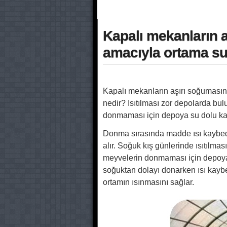
Kapalı mekanların a
amacıyla ortama su
Kapalı mekanların aşırı soğuması
nedir? Isıtılması zor depolarda bul
donmaması için depoya su dolu ka
Donma sırasında madde ısı kaybede
alır. Soğuk kış günlerinde ısıtılm
meyvelerin donmaması için depoya ic
soğuktan dolayı donarken ısı kaybe
ortamın ısınmasını sağlar.