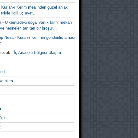
-
Kur’an-ı Kerim mealinden güzel ahlak
leriyle ilgili üç ayet…
a
-
Ülkemizdeki doğal varlık tarihi mekan
ve nesneleri tanıtan bir broşür…
ep Neva
-
Kuran-ı Kerimin gönderiliş amacı
?
rezak
-
İç Anadolu Bölgesi Ulaşım
edi
ve bilim
i
a
̈rü
t