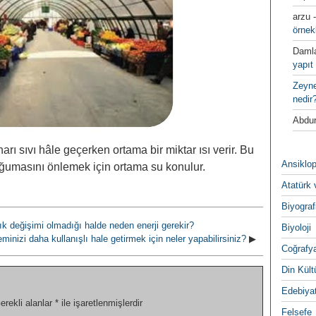
arzu
örnek
Daml
yapıt 
Zeyn
nedir
Abdur
arı sıvı hâle geçerken ortama bir miktar ısı verir. Bu
Ansiklop
ğumasını önlemek için ortama su konulur.
Atatürk 
Biyograf
 değişimi olmadığı halde neden enerji gerekir?
Biyoloji
minizi daha kullanışlı hale getirmek için neler yapabilirsiniz?
▶
Coğrafy
Din Kültu
Edebiya
erekli alanlar
*
ile işaretlenmişlerdir
Felsefe