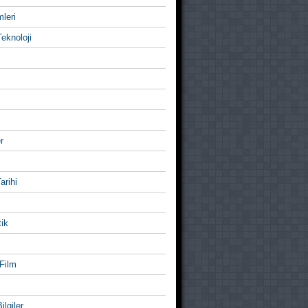
mleri
eknoloji
r
Tarihi
ik
Film
ilgiler