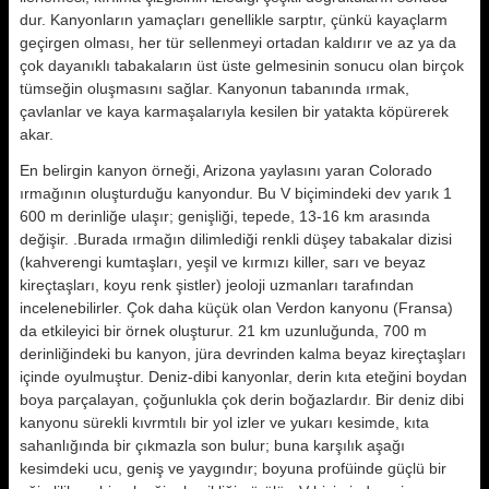
dur. Kanyonların yamaçları genellik­le sarptır, çünkü kayaçlarm
geçirgen olması, her tür sellenmeyi ortadan kaldırır ve az ya da
çok dayanıklı ta­bakaların üst üste gelmesinin sonucu olan birçok
tümseğin oluşmasını sağ­lar. Kanyonun tabanında ırmak,
çavlanlar ve kaya karmaşalarıyla kesilen bir yatakta köpürerek
akar.
En belirgin kanyon örneği, Arizona yaylasını yaran Colorado
ırmağının oluşturduğu kanyondur. Bu V biçimin­deki dev yarık 1
600 m derinliğe ula­şır; genişliği, tepede, 13-16 km arasın­da
değişir. .Burada ırmağın dilimledi­ği renkli düşey tabakalar dizisi
(kah­verengi kumtaşları, yeşil ve kırmızı killer, sarı ve beyaz
kireçtaşları, ko­yu renk şistler) jeoloji uzmanları tara­fından
incelenebilirler. Çok daha kü­çük olan Verdon kanyonu (Fransa)
da etkileyici bir örnek oluşturur. 21 km uzunluğunda, 700 m
derinliğindeki bu kanyon, jüra devrinden kalma beyaz kireçtaşları
içinde oyulmuştur. Deniz-dibi kanyonlar, derin kıta ete­ğini boydan
boya parçalayan, çoğun­lukla çok derin boğazlardır. Bir deniz dibi
kanyonu sürekli kıvrmtılı bir yol izler ve yukarı kesimde, kıta
sahanlı­ğında bir çıkmazla son bulur; buna karşılık aşağı
kesimdeki ucu, geniş ve yaygındır; boyuna profüinde güçlü bir