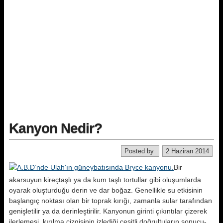
Kanyon Nedir?
Posted by
2 Haziran 2014
Bir
akarsuyun kireçtaşlı ya da kum taşlı tortullar gibi oluşumlarda
oyarak oluşturduğu derin ve dar boğaz. Genellikle su etkisinin
başlangıç nok­tası olan bir toprak kırığı, zamanla su­lar tarafından
genişletilir ya da derin­leştirilir. Kanyonun girinti çıkıntılar çizerek
ilerlemesi, kırılma çizgisinin izlediği çeşitli doğrultuların sonucu­