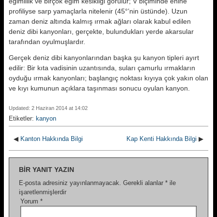
eğimlilik ve birçok eğim kesikliği gö­rülür; V biçiminde enine
profiliyse sarp yamaçlarla nitelenir (45°’nin üs­tünde). Uzun
zaman deniz altında kal­mış ırmak ağları olarak kabul edilen
deniz dibi kanyonları, gerçekte, bulun­dukları yerde akarsular
tarafından oyulmuşlardır.
Gerçek deniz dibi kanyonlarından başka şu kanyon tipleri ayırt
edilir: Bir kıta vadisinin uzantısında, suları çamurlu ırmakların
oyduğu ırmak kanyonları; başlangıç noktası kıyıya çok yakın olan
ve kıyı kumunun açıklara taşınması sonucu oyulan kanyon.
Updated: 2 Haziran 2014 at 14:02
Etiketler:
kanyon
◀
Kanton Hakkında Bilgi
Kap Kenti Hakkında Bilgi
▶
BIR YANIT YAZIN
E-posta adresiniz yayınlanmayacak.
Gerekli alanlar
*
ile
işaretlenmişlerdir
Yorum
*