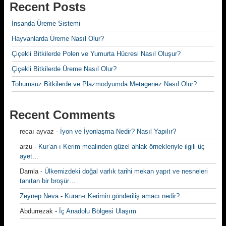
Recent Posts
İnsanda Üreme Sistemi
Hayvanlarda Üreme Nasıl Olur?
Çiçekli Bitkilerde Polen ve Yumurta Hücresi Nasıl Oluşur?
Çiçekli Bitkilerde Üreme Nasıl Olur?
Tohumsuz Bitkilerde ve Plazmodyumda Metagenez Nasıl Olur?
Recent Comments
recaı ayvaz
-
İyon ve İyonlaşma Nedir? Nasıl Yapılır?
arzu
-
Kur’an-ı Kerim mealinden güzel ahlak örnekleriyle ilgili üç
ayet…
Damla
-
Ülkemizdeki doğal varlık tarihi mekan yapıt ve nesneleri
tanıtan bir broşür…
Zeynep Neva
-
Kuran-ı Kerimin gönderiliş amacı nedir?
Abdurrezak
-
İç Anadolu Bölgesi Ulaşım