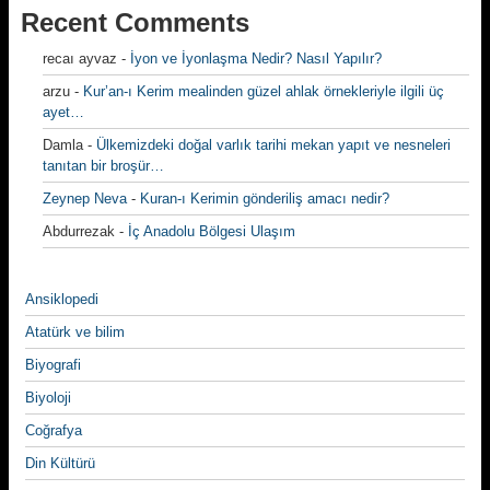
Recent Comments
recaı ayvaz
-
İyon ve İyonlaşma Nedir? Nasıl Yapılır?
arzu
-
Kur’an-ı Kerim mealinden güzel ahlak örnekleriyle ilgili üç
ayet…
Damla
-
Ülkemizdeki doğal varlık tarihi mekan yapıt ve nesneleri
tanıtan bir broşür…
Zeynep Neva
-
Kuran-ı Kerimin gönderiliş amacı nedir?
Abdurrezak
-
İç Anadolu Bölgesi Ulaşım
Ansiklopedi
Atatürk ve bilim
Biyografi
Biyoloji
Coğrafya
Din Kültürü