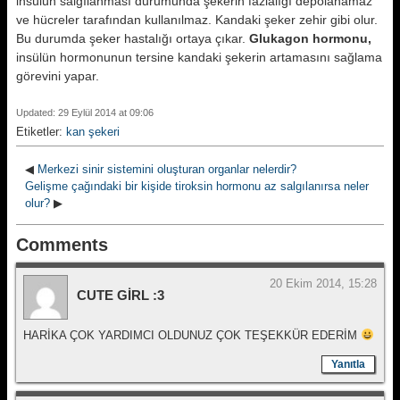
insülün salgılanması durumunda şekerin fazlalığı depolanamaz
ve hücreler tarafından kullanılmaz. Kandaki şeker zehir gibi olur.
Bu durumda şeker hastalığı ortaya çıkar.
Glukagon hormonu,
insülün hormonunun tersine kandaki şekerin artamasını sağlama
görevini yapar.
Updated: 29 Eylül 2014 at 09:06
Etiketler:
kan şekeri
◀
Merkezi sinir sistemini oluşturan organlar nelerdir?
Gelişme çağındaki bir kişide tiroksin hormonu az salgılanırsa neler
olur?
▶
Comments
20 Ekim 2014, 15:28
CUTE GİRL :3
HARİKA ÇOK YARDIMCI OLDUNUZ ÇOK TEŞEKKÜR EDERİM
Yanıtla