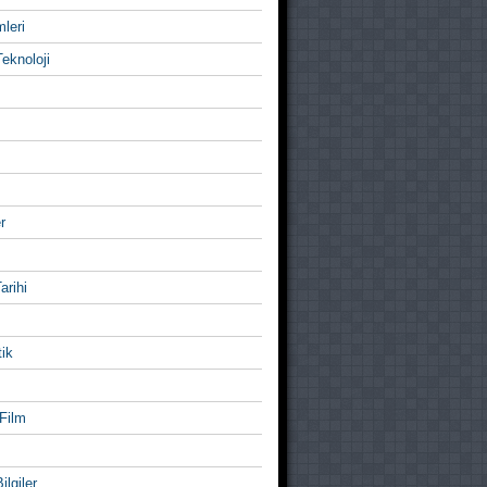
mleri
eknoloji
r
Tarihi
ik
Film
ilgiler