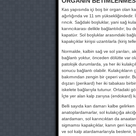
ORGANIN BETİMLENMESI
Kas yapısında içi boş bir organ olan k
ağırlığında ve 11 sm yüksekliğindedir. İc
rıncık. Sağdaki boşluklar, yani sağ ku­l
karıncıkarası delikle bağlantılıdır; bu del
kapatüır. Sol boşluklar arasında­ki bağla
kapak­çıklar kirişsi uzantılarla (kiriş tel
Normalde, kalbin sağ ve sol yarıları, akı
bağlantı yok­tur, önceden dölütte var 
patolojik durumlarda, ya her iki kulakçı
sonucu bağlantı olabilir. Kulakçıkların
ba­kımından zengin bir çeperi vardır. Bu 
dışzarı (perikard) her iki tabakası birbi
iskelete bağlarıyla tutunur. Orta­daki g
İçte yer alan kalp zarıysa (endokard) kal
Belli sayıda kan damarı kalbe gelir­ken bir
anatoplardamarlar, sol kulakçığa akciğ
atardamarı, sol karıncıktan da anaatar
sigmamsı kapakçıklar, kanın geri kaçm
ve sol kalp atarda­marlarıyla beslenir, 