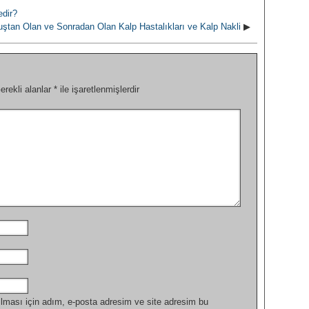
edir?
uştan Olan ve Sonradan Olan Kalp Hastalıkları ve Kalp Nakli
▶
erekli alanlar
*
ile işaretlenmişlerdir
lması için adım, e-posta adresim ve site adresim bu