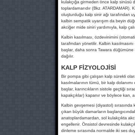
kulakçığa girmeden önce kalp si­nüsü
toplardamarıdır (Bkz. ATARDAMAR). Kalp
oluşturduğu kalp sinir ağı tarafından 
kalbin sempa­tik uyarışım da beyin düğu
akciğer mide siniri yardımıyla, kalp çalıs
Kalbin kasılması, özdevinimini (oto­mati
tarafmdan yönetilir. Kalbin kasılmasını g
başlar, daha sonra Tawara düğümüne g
dağılır.
KALP FİZYOLOJİSİ
Bir pompa gibi çalışan kalp sürekli olar
kasılmalarının tümü, bir kalp dolanımı o
başlar, karıncıkların sistole geçtiği sıra
kapakçıklar) kapanır ve böylece kan, an
Kalbin gevşemesi (diyastol) sırasında ka
çıkan büyük da­marların başlangıcınd
anatoplardamardan, sol ku­lakçıkta akci
engelle­nir. Önsistol devresinde kulakc
dinleme sırasında normal­de iki ses duyul