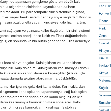
 düzeyinde apansızın genişleme gösteren büyük kalp
Fen Bili
, akciğer­imde sinirinden kaynaklanan dalların
uyarılmaktadır. Bu parasempatik si­nir sisteminin dışında,
Fen ve T
̈mleri yapar heriki sistem dengeyi şöyle sağ­larlar: Birincisi
Finans
̧masını azaltıcı etki yapar; İkincisiyse kalp hızını ar­tırır.
Fizik
zm) sağlayan ve yalnızca kalbe özgü olan bir sinir sistemi
erçek­leştiren enerji, önce Keith ve Flack düğümlerinde
Genel
elir, en sonunda kalbin bütün çeperlerine, Hiss deme­tiyle
Güncel
Hikayele
Hukuk
ak kanı alır ve boşaltır. Kulakçık­ların ve karıncıkların
İnkılap 
luşturur. Kalp dolanımı kulakçıkların kasılma­sıyla (sistol)
da kulakçıklar- karıncıklararası kapakçıklar (ikili ve üçlü
Kimya
aatardamarla akciğer atarda­marına püskürtülür.
Matemat
rıncıklar içlerine çektikleri kanla dolar. Karıncıklardan
Sağlık
aki sigmamsı kapakçıkların kapanmasıyla, sağ ku­lakçıkta
Sinema-
ğer toplardamarlarından gelen kanın akışı bir an için
̧ıkların kasılmasıyla karıncık dolması sona erer. Kalbi
Sınavlar
ur: Birinci ses karın­cıkların kasılması (sistol) ve
Sosyal B