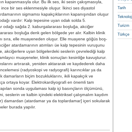
rın kapanmasıyla olur. Bu ilk ses, iki sesin çakışmasıyla,
nce bir ses eklenmesiyle oluşur. İkinci ses di­yastol
Tarih
rdamarının sigmamsı kapak­çıklarının kapanışından oluşur
Teknoloj
e odağı vardır: Kalp tepesine uyan odak sol­da 5.
Turizm
 odağı sağda 2. kaburgalararası boşluğa, akciğer
rarası boşluğa denk gelen bölgede yer alır. Kalbin klinik
Türkçe
sıra, elle muayene­den oluşur. Elle muayene göğüs boş­
ciğer atardamarının atımları üe kalp tepesinin vuruşunu
akciğer­lere uyan bölgelerdeki seslerin çevre­lediği kalp
amlayıcı muayeneler, klinik sonuçları kesinliğe kavuşturur.
anslarını artırarak, yeniden aktara­rak ve kaydederek daha
 incelemesi (radyoskopi ve radyografi) karıncıklar ya da
ük damarların biçim bozukluklarını, ikili kapakçık ve
kça ortaya koyar. Elektrokardiyografi en önemli tam
apılan sonda uygulaması kalp içi basınçların ölçümünü,
i, sesle­rin ve kalbin içindeki elektriksel ça­lışmalım kaydım
er) damardan (atarda­mar ya da toplardamar] içeri sokula­rak
meler burada yapılır.