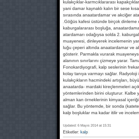
kulakçıklar-karmcıklararası kapak­çıkla
yani damar kaynaklı kalın bir sese kısa i
sırasında anaatardamar ve ak­ciğer ata
.Göğüs kafesi üstünde birçok dinlem
kaburgalararası boşluğa, ana­atardamar
atardama­rı odağıysa solda 2. kaburgala
muayenesi, dinleyerek incelemenin yanı 
luğu çeperi altında anaatardamar ve ak
gösterir. Par­makla vurarak muayeneyse, 
alanının sınırlarını çizme­ye yarar. Tam
Fonokardiyografi, kalp seslerinin fre­k
kolay tanıya varmayı sağlar. Radyoloji
kulakçıkların hacmindeki artış­ları, büy
anaatarda- mardaki kireçlenmeleri açı
yöntemlerinden birini oluşturur. Kalbe y
alman kan örneklerinin kimyasal içeriğin
sağlar. Bu yöntemde, bir sonda (katet
kalp boşluklar ma kadar itilir ve incele
Updated: 6 Mayıs 2014 at 15:31
Etiketler:
kalp