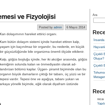
mesi ve Fizyolojisi
Ara
Posted by
admin
6 Mayıs 2014
Rece
Kan dolaşımının hareket ettirici orga­nı.
İnsanda
Kam bütün dolaşım sistemi içinde ha­reket ettiren kalp,
yaşam için kaçınılmaz bir organdır; bu nedenle, en kü­çük
Hayvanla
bir güçsüzlüğünde bile organizma önemli ölçüde etkilenir.
Çiçekl
Oluşur?
Kalp, göğüs boşluğu içinde, her iki ak­ciğer arasında, göğüs
kemiğinin solun­da kalan ve önmediyastin olarak ad-
Çiçekli
landırüan bölümü kaplar. Üçgen- piramit biçiminde olan bu
Tohumsu
organın bü­yük damarların çıktığı bir tabanı, üç yüzü ve bir
Metagen
tepesi vardır. Tepesi öne ve aşağıya, tabanı yukarı ve
arkaya yönelik biçimde, eğik olarak diyafram üstünde
Rec
recaı
Yapılı