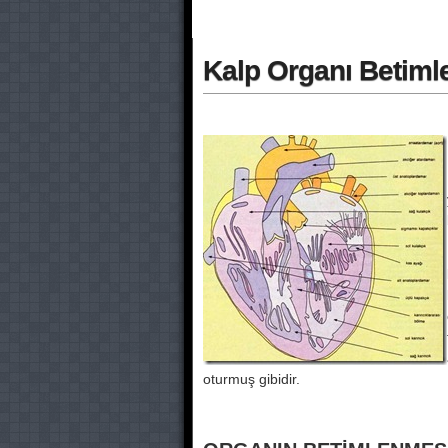
Kalp Organı Betimle
oturmuş gibidir.