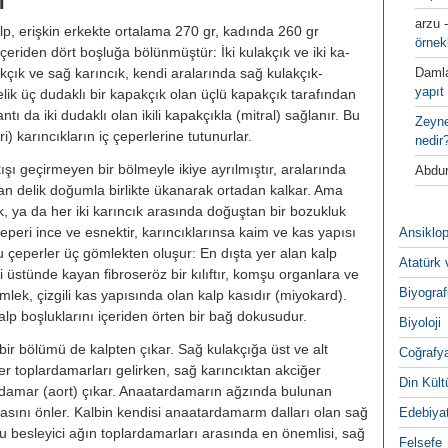
̇
arzu
alp, erişkin erkekte ortalama 270 gr, kadında 260 gr
örnek
̧eriden dört boşlu­ğa bölünmüştür: İki kulakçık ve iki ka­
akçık ve sağ karıncık, kendi araların­da sağ kulakçık-
Daml
yapıt 
ik üç dudaklı bir kapakçık olan üçlü kapakçık tarafın­dan
ntı da iki dudaklı olan ikili ka­pakçıkla (mitral) sağlanır. Bu
Zeyn
leri) karıncıkların iç çeperlerine tutunur­lar.
nedir
şı geçirmeyen bir bölmeyle ikiye ayrılmıştır, aralarında
Abdur
olan delik do­ğumla birlikte ükanarak ortadan kal­kar. Ama
k, ya da her iki karın­cık arasında doğuştan bir bozukluk
 çeperi ince ve esnektir, karıncıklarınsa kaim ve kas yapısı
Ansiklop
çeperler üç gömlekten oluşur: En dış­ta yer alan kalp
Atatürk 
ri üstünde kayan fibroseröz bir kılıftır, komşu organlara ve
Biyograf
ömlek, çizgili kas yapısında olan kalp kasıdır (miyokard).
p boşluk­larını içeriden örten bir bağ dokusu­dur.
Biyoloji
 bölümü de kalpten çıkar. Sağ kulakçığa üst ve alt
Coğrafy
er toplarda­marları gelirken, sağ karıncıktan ak­ciğer
Din Kültu
damar (aort) çıkar. Anaatardamarın ağzında bulunan
asını ön­ler. Kalbin kendisi anaatardamarm dalları olan sağ
Edebiya
bu besleyici ağın toplardamarları arasında en önemlisi, sağ
Felsefe