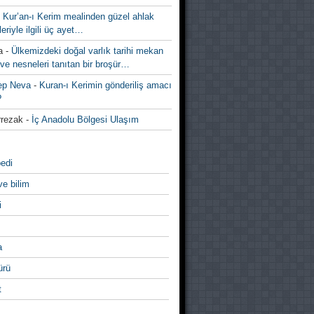
-
Kur’an-ı Kerim mealinden güzel ahlak
leriyle ilgili üç ayet…
a
-
Ülkemizdeki doğal varlık tarihi mekan
ve nesneleri tanıtan bir broşür…
ep Neva
-
Kuran-ı Kerimin gönderiliş amacı
?
rezak
-
İç Anadolu Bölgesi Ulaşım
edi
ve bilim
i
a
̈rü
t