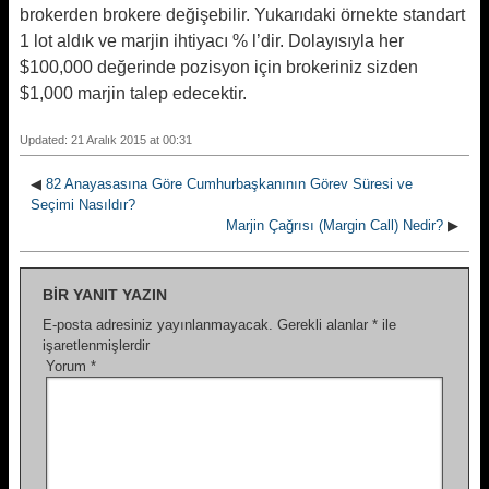
brokerden brokere değişebilir. Yukarıdaki örnekte standart
1 lot aldık ve marjin ihtiyacı % l’dir. Dolayısıyla her
$100,000 değerinde pozisyon için brokeriniz sizden
$1,000 marjin talep edecektir.
Updated: 21 Aralık 2015 at 00:31
◀
82 Anayasasına Göre Cumhurbaşkanının Görev Süresi ve
Seçimi Nasıldır?
Marjin Çağrısı (Margin Call) Nedir?
▶
BIR YANIT YAZIN
E-posta adresiniz yayınlanmayacak.
Gerekli alanlar
*
ile
işaretlenmişlerdir
Yorum
*