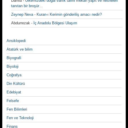
Damla
-
Ülkemizdeki doğal varlık tarihi mekan yapıt ve nesneleri
tanıtan bir broşür…
Zeynep Neva
-
Kuran-ı Kerimin gönderiliş amacı nedir?
Abdurrezak
-
İç Anadolu Bölgesi Ulaşım
Ansiklopedi
Atatürk ve bilim
Biyografi
Biyoloji
Coğrafya
Din Kültürü
Edebiyat
Felsefe
Fen Bilimleri
Fen ve Teknoloji
Finans