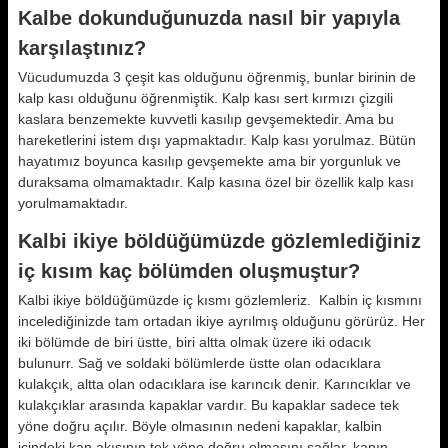
Kalbe dokunduğunuzda nasıl bir yapıyla
karşılaştınız?
Vücudumuzda 3 çeşit kas olduğunu öğrenmiş, bunlar birinin de
kalp kası olduğunu öğrenmiştik. Kalp kası sert kırmızı çizgili
kaslara benzemekte kuvvetli kasılıp gevşemektedir. Ama bu
hareketlerini istem dışı yapmaktadır. Kalp kası yorulmaz. Bütün
hayatımız boyunca kasılıp gevşemekte ama bir yorgunluk ve
duraksama olmamaktadır. Kalp kasına özel bir özellik kalp kası
yorulmamaktadır.
Kalbi ikiye böldüğümüzde gözlemlediğiniz
iç kısım kaç bölümden oluşmuştur?
Kalbi ikiye böldüğümüzde iç kısmı gözlemleriz. Kalbin iç kısmını
incelediğinizde tam ortadan ikiye ayrılmış olduğunu görürüz. Her
iki bölümde de biri üstte, biri altta olmak üzere iki odacık
bulunurr. Sağ ve soldaki bölümlerde üstte olan odacıklara
kulakçık, altta olan odacıklara ise karıncık denir. Karıncıklar ve
kulakçıklar arasında kapaklar vardır. Bu kapaklar sadece tek
yöne doğru açılır. Böyle olmasının nedeni kapaklar, kalbin
içindeki kan akışının tek yöne doğru olmasını sağlar, kanın