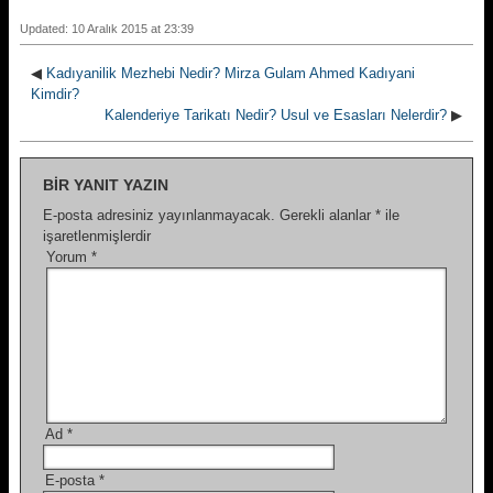
Updated: 10 Aralık 2015 at 23:39
◀
Kadıyanilik Mezhebi Nedir? Mirza Gulam Ahmed Kadıyani
Kimdir?
Kalenderiye Tarikatı Nedir? Usul ve Esasları Nelerdir?
▶
BIR YANIT YAZIN
E-posta adresiniz yayınlanmayacak.
Gerekli alanlar
*
ile
işaretlenmişlerdir
Yorum
*
Ad
*
E-posta
*