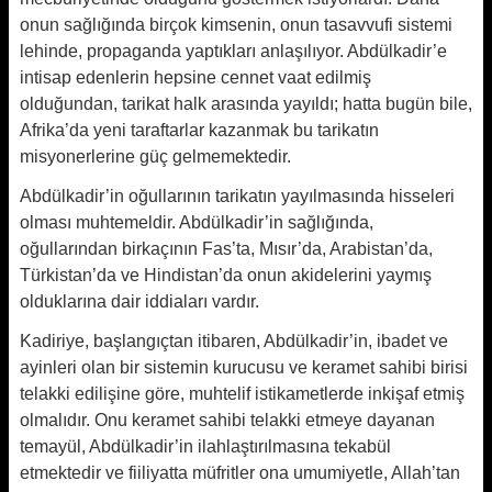
onun sağlığında birçok kimsenin, onun tasavvufi sistemi
lehinde, propaganda yaptıkları anlaşılıyor. Abdülkadir’e
intisap edenlerin hepsine cennet vaat edilmiş
olduğundan, tarikat halk arasında yayıldı; hatta bugün bile,
Afrika’da yeni taraftarlar kazanmak bu tarikatın
misyonerlerine güç gelmemektedir.
Abdülkadir’in oğullarının tarikatın yayılmasında hisseleri
olması muhtemeldir. Abdülkadir’in sağlığında,
oğullarından birkaçının Fas’ta, Mısır’da, Arabistan’da,
Türkistan’da ve Hindistan’da onun akidelerini yaymış
olduklarına dair iddiaları vardır.
Kadiriye, başlangıçtan itibaren, Abdülkadir’in, ibadet ve
ayinleri olan bir sistemin kurucusu ve keramet sahibi birisi
telakki edilişine göre, muhtelif istikametlerde inkişaf etmiş
olmalıdır. Onu keramet sahibi telakki etmeye dayanan
temayül, Abdülkadir’in ilahlaştırılmasına tekabül
etmektedir ve fiiliyatta müfritler ona umumiyetle, Allah’tan