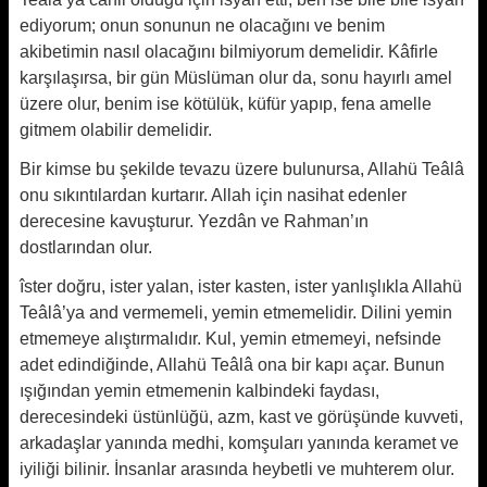
ediyorum; onun sonunun ne olacağını ve benim
akibetimin nasıl olacağını bil­miyorum demelidir. Kâfirle
karşılaşır­sa, bir gün Müslüman olur da, sonu hayırlı amel
üzere olur, benim ise kötülük, küfür yapıp, fena amelle
gitmem olabilir demelidir.
Bir kimse bu şekilde tevazu üzere bulunursa, Allahü Teâlâ
onu sıkıntı­lardan kurtarır. Allah için nasihat edenler
derecesine kavuşturur. Yezdân ve Rahman’ın
dostlarından olur.
îster doğru, ister yalan, ister kasten, ister yanlışlıkla Allahü
Teâlâ’ya and vermemeli, yemin etmemelidir. Dilini yemin
etmemeye alıştırmalıdır. Kul, yemin etmemeyi, nefsinde
adet edindiğinde, Allahü Teâlâ ona bir kapı açar. Bunun
ışığından yemin etmemenin kalbindeki faydası,
derecesindeki üstünlüğü, azm, kast ve görüşün­de kuvveti,
arkadaşlar yanında medhi, komşuları yanında keramet ve
iyiliği bilinir. İnsanlar arasında heybetli ve muhterem olur.