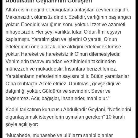
Abdülkadir Geylani’nin Görüşleri
Allah cisim değildir. Duygularla anlaşılan cevher değildir.
Mekansızdır. ölümsüz diridir. Ezelidir, varlığının başlangıcı
yoktur. Ebedidir, varlığının sonu yoktur. İzzet ve azameti
nihayetsizdir. Her şeyi varlıkta tutan O’dur. İlmi eşyayı
kaplamıştır. Yaratılmışları ve işlerini O yarattı. O’nun
ertelediğini öne alacak, öne aldığını erteleycek kimse
yoktur. Hareket ve hareketsizlik O’nun dilemesiyledir.
Vehimlerin tasavvurundan ve zihinlerin takdirinden
münezzeh ve mukaddestir. İnsanlara benzetilemez.
Yaratılanların nefeslerinin sayısını bilir. Bütün yaratılanlar
O’na muhtaçtır. Acele etmez. Unutması, gevşekliği ve
dalgınlığı yoktur. Güldürür ve sevindirir. Sever ve
beğenmez. Acır, bağışlar, ihsan eder, mani olur.”
Kadiri tarikatının kurucusu Abdülkadir Geylani, “Nefislerini
olgunlaştırmak isteyenlerin uymaları gereken” 10 kuralı
şöyle açıklıyor:
“Mücahede, muhasebe ve ulü’lazm sahibi olanlar