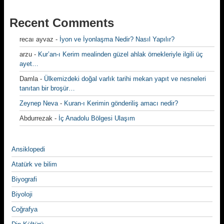
Recent Comments
recaı ayvaz
-
İyon ve İyonlaşma Nedir? Nasıl Yapılır?
arzu
-
Kur’an-ı Kerim mealinden güzel ahlak örnekleriyle ilgili üç
ayet…
Damla
-
Ülkemizdeki doğal varlık tarihi mekan yapıt ve nesneleri
tanıtan bir broşür…
Zeynep Neva
-
Kuran-ı Kerimin gönderiliş amacı nedir?
Abdurrezak
-
İç Anadolu Bölgesi Ulaşım
Ansiklopedi
Atatürk ve bilim
Biyografi
Biyoloji
Coğrafya