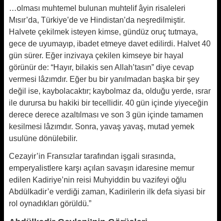
…olması muhtemel bulunan muhtelif âyin risaleleri
Mısır’da, Türkiye’de ve Hindistan’da neşredilmiştir.
Halvete çekilmek isteyen kimse, gündüz oruç tutmaya,
gece de uyumayıp, ibadet etmeye davet edilirdi. Halvet 40
gün sürer. Eğer inzivaya çekilen kimseye bir hayal
görünür de: “Hayır, bilakis sen Allah’tasın” diye cevap
vermesi lâzımdır. Eğer bu bir yanılmadan başka bir şey
değil ise, kaybolacaktır; kaybolmaz da, olduğu yerde, ısrar
ile durursa bu hakiki bir tecellidir. 40 gün içinde yiyeceğin
derece derece azaltılması ve son 3 gün içinde tamamen
kesilmesi lâzımdır. Sonra, yavaş yavaş, mutad yemek
usulüne dönülebilir.
Cezayir’in Fransızlar tarafından işgali sırasında,
emperyalistlere karşı açılan savaşın idaresine memur
edilen Kadiriye’nin reisi Muhyiddin bu vazifeyi oğlu
Abdülkadir’e verdiği zaman, Kadirilerin ilk defa siyasi bir
rol oynadıkları görüldü.”