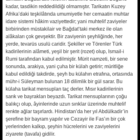
kadar, tasdikin reddedildiği olmamıştır. Tarikatın Kuzey
Afrika’daki teşkilâtında umumiyetle her cemaatin muhtar
idare sistemi hâkim vaziyettedir; yani muhtelif zaviyeler
birbirinden müstakilair ve Bağdat’taki merkez ile olan
alâkaları çok gevşektir. Bir zaviyenin şeyhliğinde, her
yerde, tevarüs usulü caridir. Şekiller ve Törenler Türk
kadirilerinin alâmeti, yeşil bir şerit (rozet) olup, Ismail-i
Rumi tarafından kabul edilmiştir. Mürit namzeti, bir sene
sonunda, arakiya, yani çuha bir külah getirir; müritliğe
kabul edildiği takdirde, şeyh bu külahın etrafına, ortasında
mühr-i Süleyman bulunan 18 dilimlik bir gül sarar. Bu
külaha tarikat mensuplan taç derler. Mısır kadirilerinin
sarık ve bayrakları beyazdı. Tarikat mensuplarının çoğu
balıkçı olup, âyinlerinde uzun sırıklar üzerinde muhtelif
renkte ağlar taşırlardı. Hindistan’da her yıl Abdülkadir’in
şerefine bir bayram yapılır ve Cezayir ile Fas’ın bir çok
yerlerinden kalkıp, şeyhin hücrelerini ve zaviyelerini
ziyarete (tavafa) gidilir.