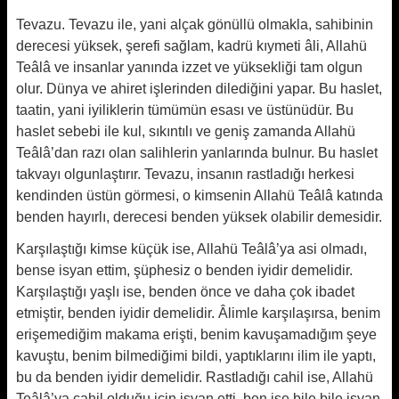
Tevazu. Tevazu ile, yani alçak gönüllü olmakla, sahibinin
derecesi yük­sek, şerefi sağlam, kadrü kıymeti âli, Allahü
Teâlâ ve insanlar yanında izzet ve yüksekliği tam olgun
olur. Dünya ve ahiret işlerinden dilediğini yapar. Bu haslet,
taatin, yani iyilik­lerin tümümün esası ve üstünüdür. Bu
haslet sebebi ile kul, sıkıntılı ve geniş zamanda Allahü
Teâlâ’dan razı olan salihlerin yanlarında bulnur. Bu haslet
takvayı olgunlaştırır. Tevazu, in­sanın rastladığı herkesi
kendinden üstün görmesi, o kimsenin Allahü Teâlâ katında
benden hayırlı, derecesi benden yüksek olabilir demesidir.
Karşılaştığı kimse küçük ise, Allahü Teâlâ’ya asi olmadı,
bense isyan et­tim, şüphesiz o benden iyidir demelidir.
Karşılaştığı yaşlı ise, benden önce ve daha çok ibadet
etmiştir, benden iyidir demelidir. Âlimle karşılaşırsa, benim
erişemediğim makama erişti, benim kavuşamadığım şeye
kavuştu, benim bilmediğimi bildi, yaptıklarını ilim ile yaptı,
bu da benden iyidir demelidir. Rastladığı cahil ise, Allahü
Teâlâ’ya cahil olduğu için is­yan etti, ben ise bile bile isyan