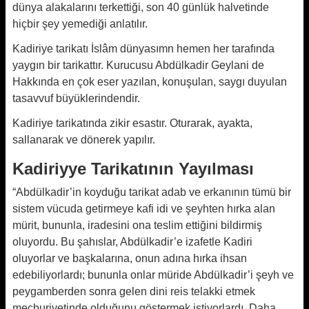
dünya alakalarını terkettiği, son 40 günlük halvetinde
hiçbir şey yemediği anlatılır.
Kadiriye tarikatı İslâm dünyasımn hemen her tarafında
yaygın bir tarikattır. Kurucusu Abdülkadir Geylani de
Hakkında en çok eser yazılan, konuşulan, saygı duyulan
tasavvuf büyüklerindendir.
Kadiriye tarikatında zikir esastır. Oturarak, ayakta,
sallanarak ve dönerek yapılır.
Kadiriyye Tarikatının Yayılması
“Abdülkadir’in koyduğu tarikat adab ve erkanının tümü bir
sistem vücuda getirmeye kafi idi ve şeyhten hırka alan
mürit, bununla, iradesini ona teslim ettiğini bildirmiş
oluyordu. Bu şahıslar, Abdülkadir’e izafetle Kadiri
oluyorlar ve başkalarına, onun adına hırka ihsan
edebiliyorlardı; bununla onlar müride Abdülkadir’i şeyh ve
peygamberden sonra gelen dini reis telakki etmek
mecburiyetinde olduğunu göstermek istiyorlardı. Daha