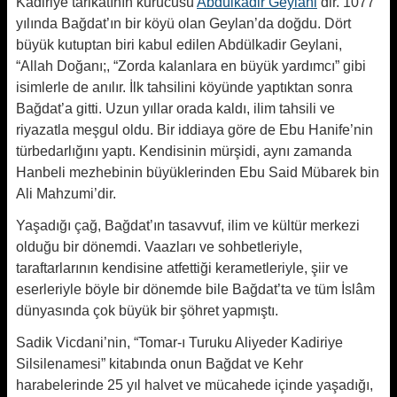
Kadiriye tarikatının kurucusu
Abdülkadir Geylani
’dir. 1077
yılında Bağdat’ın bir köyü olan Geylan’da doğdu. Dört
büyük kutuptan biri kabul edilen Abdülkadir Geylani,
“Allah Doğanı;, “Zorda kalanlara en büyük yardımcı” gibi
isimlerle de anılır. İlk tahsilini köyünde yaptıktan sonra
Bağdat’a gitti. Uzun yıllar orada kaldı, ilim tahsili ve
riyazatla meşgul oldu. Bir iddiaya göre de Ebu Hanife’nin
türbedarlığını yaptı. Kendisinin mürşidi, aynı zamanda
Hanbeli mezhebinin büyüklerinden Ebu Said Mübarek bin
Ali Mahzumi’dir.
Yaşadığı çağ, Bağdat’ın tasavvuf, ilim ve kültür merkezi
olduğu bir dönemdi. Vaazları ve sohbetleriyle,
taraftarlarının kendisine atfettiği kerametleriyle, şiir ve
eserleriyle böyle bir dönemde bile Bağdat’ta ve tüm İslâm
dünyasında çok büyük bir şöhret yapmıştı.
Sadik Vicdani’nin, “Tomar-ı Turuku Aliyeder Kadiriye
Silsilenamesi” kitabında onun Bağdat ve Kehr
harabelerinde 25 yıl halvet ve mücahede içinde yaşadığı,