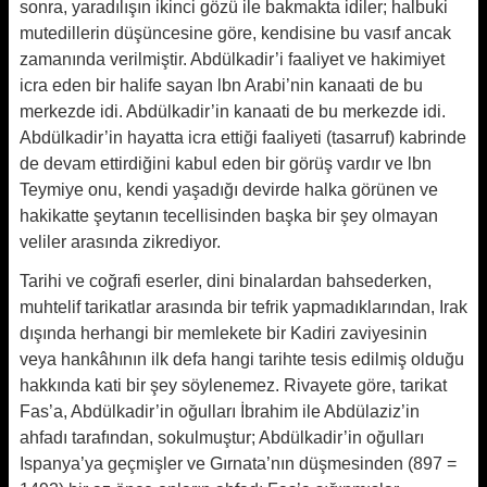
sonra, yaradılışın ikinci gözü ile bakmakta idiler; halbuki
mutedillerin düşüncesine göre, kendisine bu vasıf ancak
zamanında verilmiştir. Abdülkadir’i faaliyet ve hakimiyet
icra eden bir halife sayan lbn Arabi’nin kanaati de bu
merkezde idi. Abdülkadir’in kanaati de bu merkezde idi.
Abdülkadir’in hayatta icra ettiği faaliyeti (tasarruf) kabrinde
de devam ettirdiğini kabul eden bir görüş vardır ve lbn
Teymiye onu, kendi yaşadığı devirde halka görünen ve
hakikatte şeytanın tecellisinden başka bir şey olmayan
veliler arasında zikrediyor.
Tarihi ve coğrafi eserler, dini binalardan bahsederken,
muhtelif tarikatlar arasında bir tefrik yapmadıklarından, Irak
dışında herhangi bir memlekete bir Kadiri zaviyesinin
veya hankâhının ilk defa hangi tarihte tesis edilmiş olduğu
hakkında kati bir şey söylenemez. Rivayete göre, tarikat
Fas’a, Abdülkadir’in oğulları İbrahim ile Abdülaziz’in
ahfadı tarafından, sokulmuştur; Abdülkadir’in oğulları
Ispanya’ya geçmişler ve Gırnata’nın düşmesinden (897 =