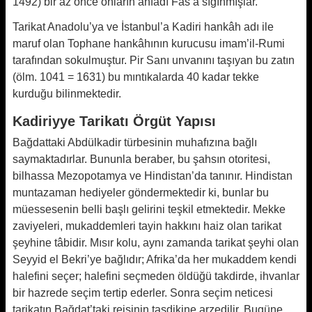
1492) bir az önce onların ahfadı Fas’a sığınmışlar.
Tarikat Anadolu’ya ve İstanbul’a Kadiri hankâh adı ile
maruf olan Tophane hankâhının kurucusu imam’il-Rumi
tarafından sokulmuştur. Pir Sanı unvanını taşıyan bu zatın
(ölm. 1041 = 1631) bu mıntıkalarda 40 kadar tekke
kurduğu bilinmektedir.
Kadiriyye Tarikatı Örgüt Yapısı
Bağdattaki Abdülkadir türbesinin muhafızına bağlı
saymaktadırlar. Bununla beraber, bu şahsın otoritesi,
bilhassa Mezopotamya ve Hindistan’da tanınır. Hindistan
muntazaman hediyeler göndermektedir ki, bunlar bu
müessesenin belli başlı gelirini teşkil etmektedir. Mekke
zaviyeleri, mukaddemleri tayin hakkını haiz olan tarikat
şeyhine tâbidir. Mısır kolu, aynı zamanda tarikat şeyhi olan
Seyyid el Bekri’ye bağlıdır; Afrika’da her mukaddem kendi
halefini seçer; halefini seçmeden öldüğü takdirde, ihvanlar
bir hazrede seçim tertip ederler. Sonra seçim neticesi
tarikatın Bağdat’taki reisinin tasdikine arzedilir. Bugüne