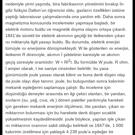
nedeniyle yirmi yaşında, bi­ra fabrikasının yönetimini bırakıp İn­
giliz fizikçisi Dalton’un öğrencisi oldu, gazların özellikleri üstüne
yaptığı laboratuvar çalışmalarında ona yardım etti. Daha sonra
magnetizma konu­sunda incelemeler yapmaya başladı, bir
elektrik motoru buldu ve magne­tik doyma olayını ortaya çıkardı.
1841’de sürekli bir elektrik akımının geçtiği bir iletkenden çıkan
ısı mikta­rıyla ilgili yasayı buldu. Bu durumda, elektrik enerjisi
tümüyle ısı enerjisi­ne dönüşmekteydi; W ile gösterilen ısı enerjisi,
iletkenin R direnciyle, akımın İ şiddetinin karesiyle ve akımın
2
geçiş süresiyle orantılıdır: W = Rİ
t. Bu for­mülde W joule, R ohm,
İ amper ola­rak, t ise saniye cinsinden belirtilir; bu yasa
günümüzde joule yasası ola­rak bilinir ve buna denk düşen olay
da joule olayı diye tanınır, joule, bu buluşundan sonra kalorinin
mekanik eşdeğerini saptamaya çalış­tı: Bu inceleme için
düşündüğü deneyler arasında en ilgi çekici olanları, bir yandan,
sıvıların (su, yağ, cıva, vb.) dönen paletler yardımıyla hareketi
için gereken mekanik enerjinin ölçül­mesi, öte yandan, çıkan ısı
miktarının bulunması için bu harekete denk dü­şen sıcaklık
yükselmesinin kaydedil­mesidir.
joule böylece, yapılan işle çı­kan
ısı miktarının oranının sabit oldu­ğu belirledi ve 1847’de, 1.000
kalori­nin üretilmesi için yaklaşık 4.238 jou­le’a eşdeğer bir