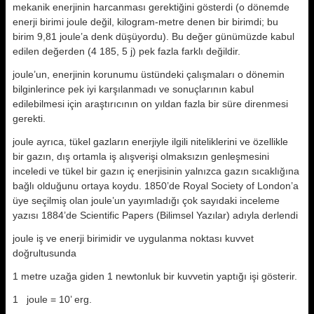
mekanik enerjinin harcanması gerektiğini gösterdi (o dö­nemde
enerji birimi joule değil, kilogram-metre denen bir birimdi; bu
birim 9,81 joule’a denk düşüyordu). Bu değer günümüzde kabul
edilen de­ğerden (4 185, 5 j) pek fazla farklı de­ğildir.
joule’un, enerjinin korunumu üstünde­ki çalışmaları o dönemin
bilginlerin­ce pek iyi karşılanmadı ve sonuçları­nın kabul
edilebilmesi için araştırıcı­nın on yıldan fazla bir süre direnme­si
gerekti.
joule ayrıca, tükel gazların enerjiyle ilgili niteliklerini ve özellikle
bir gazın, dış ortamla iş alışverişi olmaksızın genleşmesini
inceledi ve tükel bir ga­zın iç enerjisinin yalnızca gazın sıcak­lığına
bağlı olduğunu ortaya koydu. 1850’de Royal Society of London’a
üye seçilmiş olan joule’un yayımladı­ğı çok sayıdaki inceleme
yazısı 1884’de Scientific Papers (Bilimsel Yazılar) adıyla derlendi
joule iş ve enerji birimidir ve uygu­lanma noktası kuvvet
doğrultusunda
1 metre uzağa giden 1 newtonluk bir kuvvetin yaptığı işi gösterir.
1 joule = 10’ erg.