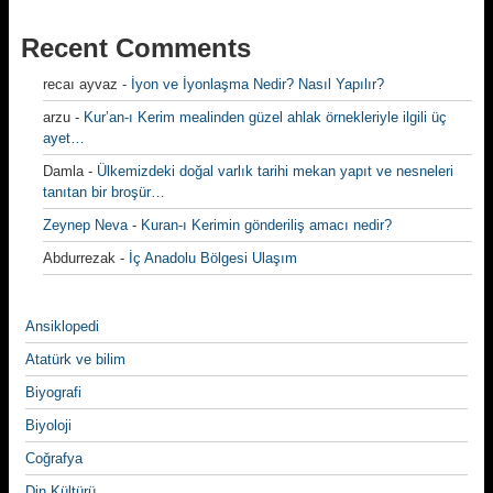
Recent Comments
recaı ayvaz
-
İyon ve İyonlaşma Nedir? Nasıl Yapılır?
arzu
-
Kur’an-ı Kerim mealinden güzel ahlak örnekleriyle ilgili üç
ayet…
Damla
-
Ülkemizdeki doğal varlık tarihi mekan yapıt ve nesneleri
tanıtan bir broşür…
Zeynep Neva
-
Kuran-ı Kerimin gönderiliş amacı nedir?
Abdurrezak
-
İç Anadolu Bölgesi Ulaşım
Ansiklopedi
Atatürk ve bilim
Biyografi
Biyoloji
Coğrafya
Din Kültürü