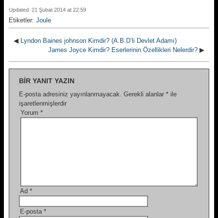
Updated: 21 Şubat 2014 at 22:59
Etiketler:
Joule
◀
Lyndon Baines johnson Kimdir? (A.B.D’li Devlet Adamı)
James Joyce Kimdir? Eserlerinin Özellikleri Nelerdir?
▶
BIR YANIT YAZIN
E-posta adresiniz yayınlanmayacak.
Gerekli alanlar
*
ile
işaretlenmişlerdir
Yorum
*
Ad
*
E-posta
*