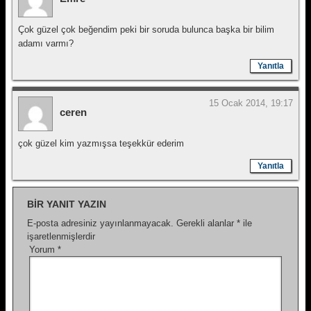
Çok güzel çok beğendim peki bir soruda bulunca başka bir bilim
adamı varmı?
Yanıtla
15 Ocak 2014, 19:17
ceren
çok güzel kim yazmışsa teşekkür ederim
Yanıtla
BIR YANIT YAZIN
E-posta adresiniz yayınlanmayacak.
Gerekli alanlar
*
ile
işaretlenmişlerdir
Yorum
*