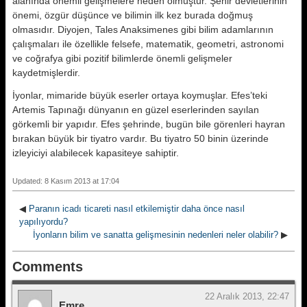
alanında önemli gelişmelere neden olmuştur. Şehir devletlerinin
önemi, özgür düşünce ve bilimin ilk kez burada doğmuş
olmasıdır. Diyojen, Tales Anaksimenes gibi bilim adamlarının
çalışmaları ile özellikle felsefe, matematik, geometri, astronomi
ve coğrafya gibi pozitif bilimlerde önemli gelişmeler
kaydetmişlerdir.
İyonlar, mimaride büyük eserler ortaya koymuşlar. Efes’teki
Artemis Tapınağı dünyanın en güzel eserlerinden sayılan
görkemli bir yapıdır. Efes şehrinde, bugün bile görenleri hayran
bırakan büyük bir tiyatro vardır. Bu tiyatro 50 binin üzerinde
izleyiciyi alabilecek kapasiteye sahiptir.
Updated: 8 Kasım 2013 at 17:04
◀
Paranın icadı ticareti nasıl etkilemiştir daha önce nasıl
yapılıyordu?
İyonların bilim ve sanatta gelişmesinin nedenleri neler olabilir?
▶
Comments
22 Aralık 2013, 22:47
Emre