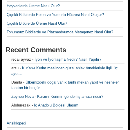
Hayvanlarda Üreme Nasıl Olur?
Çiçekli Bitkilerde Polen ve Yumurta Hücresi Nasıl Oluşur?
Çiçekli Bitkilerde Üreme Nasıl Olur?
Tohumsuz Bitkilerde ve Plazmodyumda Metagenez Nasıl Olur?
Recent Comments
recaı ayvaz
-
İyon ve İyonlaşma Nedir? Nasıl Yapılır?
arzu
-
Kur’an-ı Kerim mealinden güzel ahlak örnekleriyle ilgili üç
ayet…
Damla
-
Ülkemizdeki doğal varlık tarihi mekan yapıt ve nesneleri
tanıtan bir broşür…
Zeynep Neva
-
Kuran-ı Kerimin gönderiliş amacı nedir?
Abdurrezak
-
İç Anadolu Bölgesi Ulaşım
Ansiklopedi