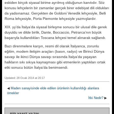
eskiden birçok siyasal birime ayrılmış olduğu­nun kanıtıdır. Söz
konusu lehçelerin bir zamanlar gerçek birer edebiyat di­li oldukları
da yadsınamaz. Gerçekten de Goldoni Venedik lehçesiyle, Belli
Roma lehçesiyle, Porta Piemonte leh­çesiyle yazmışlardır.
XIX. yy’da İtalya’da siyasal birleşme sonucu bir ulusal dile gerek
duyuldu ve dilde birlik, Dante, Boccaccio, Petrarca’nın büyük
başarıyla kullandık­ları Toscana lehçesi temel alınarak sağlandı.
Bazı direnmelere karşın, resmi dil olarak İtalyanca, zorunlu
eğitim, modem iletişim araçları (basın, radyo) ve Birinci Dünya
savaşı ile ikinci Dünya savaşı sırasında İtalya’da yaşayan
halkların sıkı sıkıya kaynaşması gibi etmenlerin yaptıkları ortak
etki sonucu bütün İtalya’da benimsendi.
Updated: 28 Ocak 2014 at 20:17
◀
Maden sanayisinde elde edilen ürünlerin kullanıldığı alanlara
örnekler
İtki Nedir?
▶