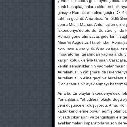
yönetimi, iktidara göz koy­muş bakanl
kanlı hesaplaşmalara eklenen halk ayakl
girişiyle Ro­malıların eline geçti (İ.O
tahtına geçirdi. Ama Sezar’ın öldürü
sonra Mısır, Marcus Antonius’un eline ge
İskenderiye’de oturdu. Bu süre içind
Romalı ge­neralin savaş giderlerini sa
Mısır’ın Augustus I tarafından Roma’ya
koruması altına girdi. Ama bu işgal ke
impara­torları tarafından yağmalandı, yak
karşın kötülük­leriyle tanınan Caracall
kentin zenginliklerinin yağmalanmasını e
Aurelianus’un çatışması da İsken­deriye
Aurelianus’un eline geçti ve Aurelianus 
Diocletianus bir ayaklanmayı bastır­mak 
Ama bu tür olaylar İskenderiye’deki fel
Yunanlılarla Yahudilerin oluşturduğu ayd
yeni düşünceler oluşuyor­du. Ama, R
ka­dar kendilerine boyun eğmiş olan öz
iktisadi çıkarları­nı ve zenginliğini ele ge
ayaklanmaları imparatorların son de­re