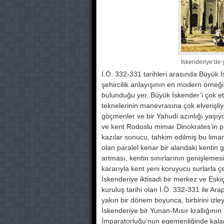
İskenderiye’de y
İ.Ö. 332-331 tarihleri arasında Büyük 
şehircilik anlayışı­nın en modern örneği
bulunduğu yer, Büyük İskender’i çok e
tekneleri­nin manevrasına çok elverişli
göçmenler ve bir Yahudi azınlığı yaşıy
ve kent Rodoslu mimar Dinokrates’in planl
kazılar so­nucu, tahkim edilmiş bu liman
olan paralel kenar bir alandaki kentin ge
artması, kentin sınırlarının geniş­lem
kararıyla kent yeni koruyucu surlarla ç
İskenderiye iktisadi bir merkez ve Eskiça
kuruluş tarihi olan İ.Ö. 332-331 ile Ara
yakın bir dönem boyunca, birbirini izleyen
İskenderi­ye bir Yunan-Mısır krallığının
İmparatorluğu’nun egemenli­ğinde kal