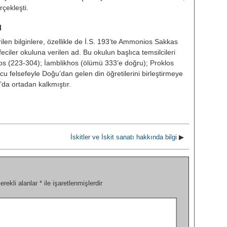
ek­leşti.
u
ilen bilginlere, özellikle de İ.S. 193’te Ammonios Sakkas
eciler okuluna verilen ad. Bu okulun başlıca temsilcileri
os (223-304); İamblikhos (ölümü 333’e doğru); Proklos
 felsefeyle Doğu’dan gelen din öğretilerini birleştirmeye
y’da ortadan kalkmıştır.
İskitler ve İskit sanatı hakkında bilgi
▶
erekli alanlar
*
ile işaretlenmişlerdir