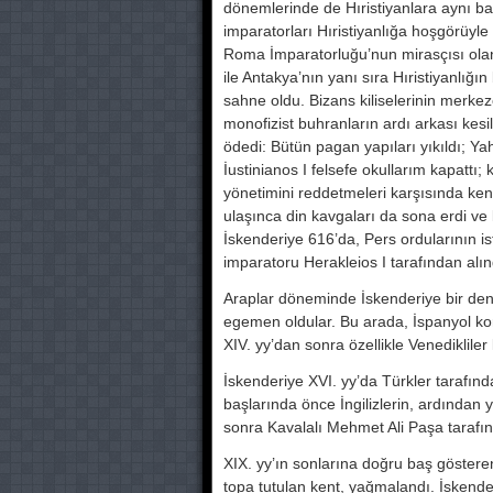
dönemlerinde de Hıristiyanlara aynı ba
imparatorları Hıristiyanlı­ğa hoşgörüyle
Roma İmparatorluğu’nun mirasçısı olan 
ile An­takya’nın yanı sıra Hıristiyanlığ
sahne oldu. Bizans kiliselerinin merkezci
monofizist buhranların ar­dı arkası kesilm
ödedi: Bütün pagan yapıları yıkıldı; Ya
İustinianos I fel­sefe okullarım kapattı
yönetimini reddetmeleri karşı­sında kent
ulaşın­ca din kavgaları da sona erdi ve 
İskenderiye 616’da, Pers ordularının is
imparatoru Herakleios I tarafından alınd
Araplar döneminde İskenderiye bir deni
egemen oldu­lar. Bu arada, İspanyol kors
XIV. yy’dan sonra özellikle Venedikliler 
İskenderiye XVI. yy’da Türkler tara­fınd
başların­da önce İngilizlerin, ardında
sonra Kavalalı Mehmet Ali Paşa tarafın
XIX. yy’ın sonlarına doğru baş göste
topa tutulan kent, yağmalandı. İskende