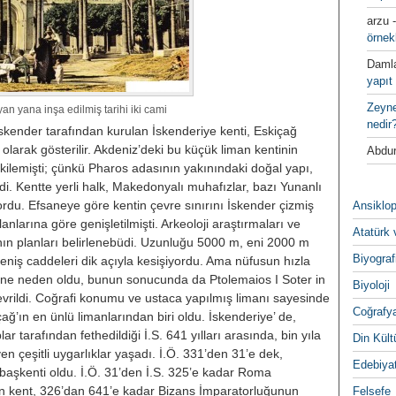
arzu
örnek
Daml
yapıt 
Zeyn
an yana inşa edilmiş tarihi iki cami
nedir
İskender tarafından kurulan İskende­riye kenti, Eskiçağ
 olarak gösteri­lir. Akdeniz’deki bu küçük liman ken­tinin
Abdur
tkilemişti; çünkü Pharos adası­nın yakınındaki doğal yapı,
ydi. Kentte yerli halk, Makedonyalı muha­fızlar, bazı Yunanlı
ordu. Efsaneye göre kentin çevre sınırını İskender çiz­miş
Ansiklop
arına göre genişletilmişti. Arkeoloji araştırmaları ve
Atatürk 
ın plan­ları belirlenebüdi.
Uzunluğu 5000 m, eni 2000 m
Biyograf
niş caddeleri dik açıyla kesişiyordu. Ama nüfusun hız­la
esine neden oldu, bunun sonucun­da da Ptolemaios I Soter in
Biyoloji
evrildi. Coğrafi konumu ve ustaca yapılmış li­manı sayesinde
Coğrafy
ğ’ın en ünlü li­manlarından biri oldu. İskenderiye’ de,
plar tarafından fethedildiği İ.S. 641 yılları arasında, bin yıla
Din Kültu
 çe­şitli uygarlıklar yaşadı. İ.Ö. 331’den 31’e dek,
Edebiya
 başken­ti oldu. İ.Ö. 31’den İ.S. 325’e kadar Roma
an kent, 326’dan 641’e kadar Bizans İmparatorluğunun
Felsefe