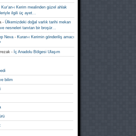
-
Kur’an-ı Kerim mealinden güzel ahlak
leriyle ilgili üç ayet…
a
-
Ülkemizdeki doğal varlık tarihi mekan
ve nesneleri tanıtan bir broşür…
ep Neva
-
Kuran-ı Kerimin gönderiliş amacı
?
rezak
-
İç Anadolu Bölgesi Ulaşım
edi
ve bilim
i
a
̈rü
t