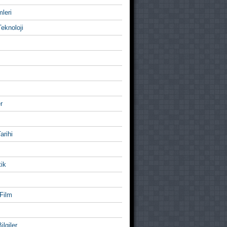
mleri
eknoloji
r
Tarihi
ik
Film
ilgiler