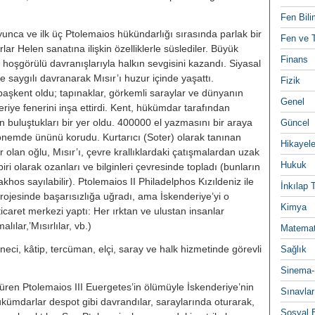
Fen Bili
unca ve ilk üç Ptolemaios hükündarlığı sırasında parlak bir
Fen ve T
 He­len sanatına ilişkin özelliklerle süsle­diler. Büyük
Finans
şgörülü davranış­larıyla halkın sevgisini kazandı. Siya­sal
e saygılı davranarak Mısır’ı hu­zur içinde yaşattı.
Fizik
şkent oldu; ta­pınaklar, görkemli saraylar ve dünya­nın
Genel
eriye fenerini inşa ettirdi. Kent, hükümdar tarafından
arın buluştuk­ları bir yer oldu. 400000 el yazması­nı bir araya
Güncel
önemde ününü koru­du. Kurtarıcı (Soter) olarak tanınan
Hikayele
ar olan oğlu, Mısır’ı, çevre krallıklar­daki çatışmalardan uzak
Hukuk
biri ola­rak ozanları ve bilginleri çevresinde topladı (bunların
khos sayılabi­lir). Ptolemaios II Philadelphos Kızıldeniz ile
İnkılap 
rojesinde başarısızlığa uğradı, ama İskenderiye’yi o
Kimya
ticaret merkezi yaptı: Her ırktan ve ulustan insanlar
lılar,’Mısırlılar, vb.)
Matemat
aneci, kâtip, tercüman, elçi, saray ve halk hizmetinde görevli
Sağlık
Sinema-
üren Ptolemaios III Euergetes’in ölümüyle İskenderiye’nin
Sınavlar
ükümdarlar despot gibi davrandılar, saraylarında oturarak,
Sosyal B