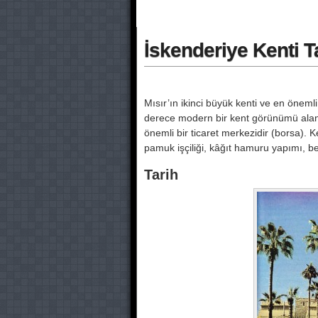
İskenderiye Kenti T
Mısır’ın ikinci büyük kenti ve en öneml
derece modern bir kent görünümü alan I
önemli bir ti­caret merkezidir (borsa). Ke
pamuk işçiliği, kâğıt hamuru yapımı, b
Tarih