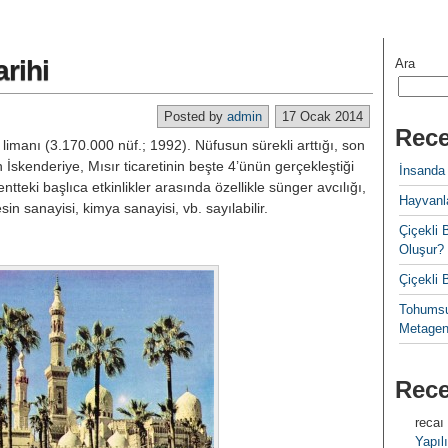
arihi
Ara
Posted by
admin
17 Ocak 2014
Rece
i limanı (3.170.000 nüf.; 1992). Nüfusun sürekli arttığı, son
̇skenderiye, Mısır ticaretinin beşte 4’ünün gerçekleştiği
İnsanda
ntteki başlıca etkinlikler arasında özellikle sünger avcılığı,
Hayvanla
esin sanayisi, kim­ya sanayisi, vb. sayılabilir.
Çiçekl
Oluşur?
Çiçekli
Tohumsu
Metagen
Rec
recaı
Yapılı