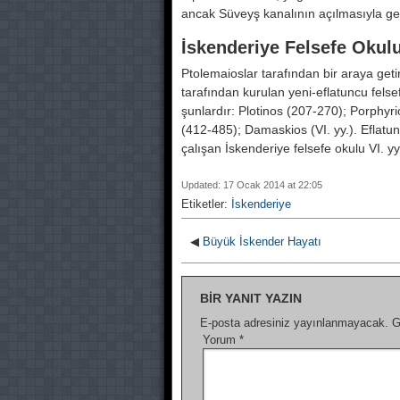
ancak Süveyş kanalının açılmasıyla gerç
İskenderiye Felsefe Okul
Ptolemaioslar tarafından bir araya getir
tarafından kurulan yeni-eflatuncu felsef
şunlardır: Plotinos (207-270); Porphyri
(412-485); Damaskios (VI. yy.). Eflatuncu
çalışan İskenderiye felsefe okulu VI. y
Updated: 17 Ocak 2014 at 22:05
Etiketler:
İskenderiye
◀
Büyük İskender Hayatı
BIR YANIT YAZIN
E-posta adresiniz yayınlanmayacak.
G
Yorum
*