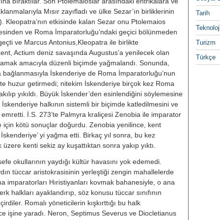
arına bıraktılar. Son Ptolemaioslar arasındaki entrikalara ve
anmalarıyla Mısır zayıfladı ve ülke Sezar’ın birliklerinin
Tarih
̈. 48). Kleopatra’nın etkisinde kalan Sezar onu Pto­lemaios
Teknoloj
lmesinden ve Roma İmparatorluğu’ndaki geçici bölünmeden
çti ve Marcus Antonius,Kleopatra ile bir­likte
Turizm
e kent, Actium deniz savaşında Augustus’a yenilecek olan
Türkçe
ğlamak amacıyla düzenli biçimde yağmalan­dı. Sonunda,
 bağlanmasıyla İs­kenderiye de Roma İmparatorluğu’nun
nte huzur getirmedi; nitekim İskenderiye birçok kez Roma
ı­lıp yıkıldı. Büyük İskender’den esin­lendiğini söylemesine
a, İskenderi­ye halkının sistemli bir biçimde kat­ledilmesini ve
mretti. İ.S. 273’te Palmyra kraliçesi Zenobia ile impara­tor
 için kötü sonuçlar doğurdu. Ze­nobia yenilince, kent
İskenderiye’ yi yağma etti. Birkaç yıl sonra, bu kez
üzere kenti sekiz ay kuşattıktan sonra yakıp yıktı.
sefe okullarının yaydığı kültür ha­vasını yok edemedi.
ın tüccar aristokrasisinin yerleştiği zengin ma­hallelerde
oma imparatorları Hıristiyanları kovmak bahanesiyle, o ana
erk halkları ayaklandırıp, söz konu­su tüccar sınıfının
çirdiler. Roma­lı yöneticilerin kışkırttığı bu halk
ce işine yaradı. Neron, Septimus Severus ve Diocletianus