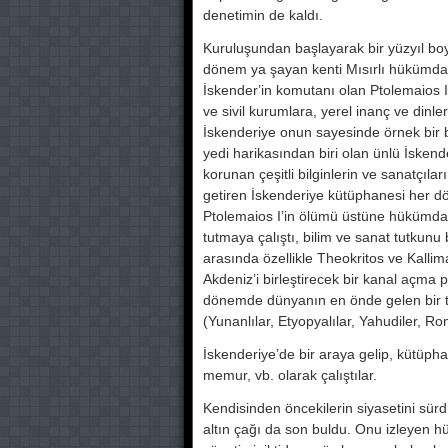
denetimin de kaldı.
Kuruluşundan başlayarak bir yüzyıl boy
dönem ya şayan kenti Mısırlı hükümdarlar
İskender’in komutanı olan Ptolemaios I ho
ve sivil kurumlara, yerel inanç ve dinler
İskenderiye onun sayesinde örnek bir ba
yedi harikasından biri olan ünlü İskend
korunan çeşit­li bilginlerin ve sanatçıl
getiren İskenderiye kü­tüphanesi her d
Ptolemaios I’in ölümü üstüne hüküm­d
tutmaya ça­lıştı, bilim ve sanat tutkunu 
arasında özellikle Theokritos ve Kallima
Akdeniz’i birleştirecek bir kanal açma p
dönem­de dünyanın en önde gelen bir 
(Yunanlılar, Etyopyalılar, Yahudiler, Roma
İskenderiye’de bir araya gelip, kütüp­h
memur, vb. olarak çalıştılar.
Kendisinden öncekilerin siyasetini sürd
altın çağı da son buldu. Onu izleyen h