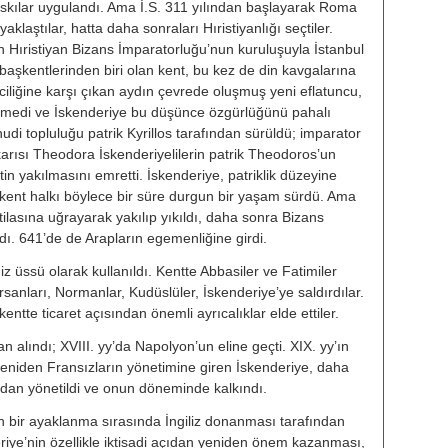
skılar uygu­landı. Ama İ.S. 311 yılından başlaya­rak Roma
 yaklaştılar, hatta daha sonraları Hıristiyanlığı seçtiler.
Hıristiyan Bizans İmparatorlu­ğu’nun kuruluşuyla İstanbul
ın başkentlerinden biri olan kent, bu kez de din kavgalarına
liğine karşı çı­kan aydın çevrede oluşmuş yeni eflatuncu,
edi ve İskenderiye bu düşünce özgürlüğünü pahalı
hudi topluluğu patrik Kyrillos tarafından sürüldü; imparator
; karısı Theodora İskenderiyelilerin patrik Theodoros’un
in yakılmasını emretti. İs­kenderiye, patriklik düzeyine
kent halkı böylece bir süre durgun bir ya­şam sürdü. Ama
tilasına uğrayarak yakılıp yıkıldı, daha sonra Bizans
ı. 641’de de Arapların egemen­liğine girdi.
z üssü olarak kullanıldı. Kentte Abbasiler ve Fatimiler
anları, Normanlar, Kudüslüler, İskenderi­ye’ye saldırdılar.
kentte ticaret açısından önemli ayrıcalıklar elde ettiler.
an alındı; XVIII. yy’da Napolyon’un eline geçti. XIX. yy’ın
n yeniden Fransızların yönetimine giren İskenderiye, daha
dan yönetil­di ve onun döneminde kalkındı.
ren bir ayaklanma sırasında İngiliz donanması tarafından
riye’nin özellikle iktisadi açı­dan yeniden önem kazanması,