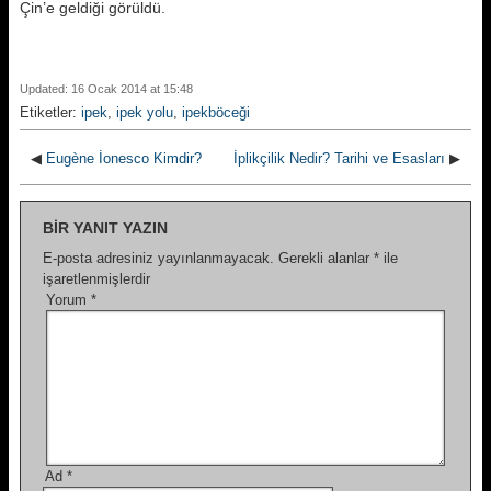
Çin’e geldiği görüldü.
Updated: 16 Ocak 2014 at 15:48
Etiketler:
ipek
,
ipek yolu
,
ipekböceği
◀
Eugène İonesco Kimdir?
İplikçilik Nedir? Tarihi ve Esasları
▶
BIR YANIT YAZIN
E-posta adresiniz yayınlanmayacak.
Gerekli alanlar
*
ile
işaretlenmişlerdir
Yorum
*
Ad
*