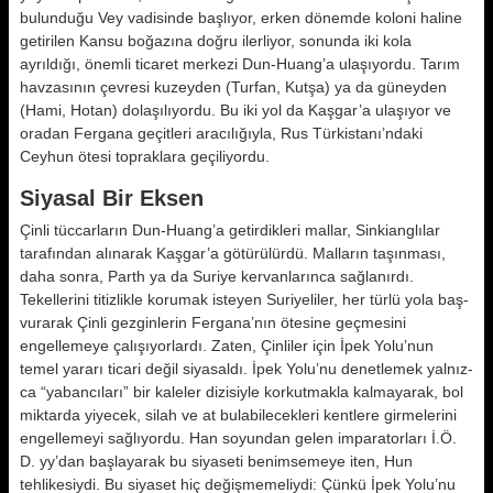
bulun­duğu Vey vadisinde başlıyor, erken dönemde koloni haline
getirilen Kansu boğazına doğru ilerliyor, sonunda iki kola
ayrıldığı, önemli ticaret mer­kezi Dun-Huang’a ulaşıyordu. Tarım
havzasının çevresi kuzeyden (Turfan, Kutşa) ya da güneyden
(Hami, Hotan) dolaşılıyordu. Bu iki yol da Kaşgar’a ulaşıyor ve
oradan Fergana geçitleri aracılığıyla, Rus Türkistanı’ndaki
Ceyhun ötesi topraklara geçiliyordu.
Siyasal Bir Eksen
Çinli tüccarların Dun-Huang’a getir­dikleri mallar, Sinkianglılar
tarafın­dan alınarak Kaşgar’a götürülürdü. Malların taşınması,
daha sonra, Parth ya da Suriye kervanlarınca sağ­lanırdı.
Tekellerini titizlikle korumak isteyen Suriyeliler, her türlü yola baş­
vurarak Çinli gezginlerin Fergana’nın ötesine geçmesini
engellemeye çalışı­yorlardı. Zaten, Çinliler için İpek Yolu’nun
temel yararı ticari değil siya­saldı. İpek Yolu’nu denetlemek yalnız­
ca “yabancıları” bir kaleler dizisiyle korkutmakla kalmayarak, bol
miktar­da yiyecek, silah ve at bulabilecekle­ri kentlere girmelerini
engellemeyi sağlıyordu. Han soyundan gelen impa­ratorları İ.Ö.
D. yy’dan başlayarak bu siyaseti benimsemeye iten, Hun
tehlikesiydi. Bu siyaset hiç değişmemeliy­di: Çünkü İpek Yolu’nu