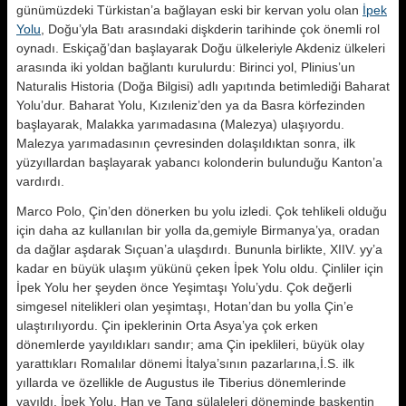
günü­müzdeki Türkistan’a bağlayan eski bir kervan yolu olan
İpek
Yolu
, Doğu’yla Batı arasındaki dişkderin ta­rihinde çok önemli rol
oynadı. Eskiçağ’dan başlayarak Doğu ülkele­riyle Akdeniz ülkeleri
arasında iki yoldan bağlantı kurulurdu: Birinci yol, Plinius’un
Naturalis Historia (Doğa Bilgisi) adlı yapıtında betimlediği Ba­harat
Yolu’dur. Baharat Yolu, Kızıleniz’den ya da Basra körfezinden
başlayarak, Malakka yarımadasına (Malezya) ulaşıyordu.
Malezya yarı­madasının çevresinden dolaşıldıktan sonra, ilk
yüzyıllardan başlayarak ya­bancı kolonderin bulunduğu Kanton’a
vardırdı.
Marco Polo, Çin’den dönerken bu yo­lu izledi. Çok tehlikeli olduğu
için da­ha az kullanılan bir yolla da,gemiyle Birmanya’ya, oradan
da dağlar aşdarak Sıçuan’a ulaşdırdı. Bununla bir­likte, XIIV. yy’a
kadar en büyük ulaşım yükünü çeken İpek Yolu oldu. Çinliler için
İpek Yolu her şeyden ön­ce Yeşimtaşı Yolu’ydu. Çok değerli
simgesel nitelikleri olan yeşimtaşı, Hotan’dan bu yolla Çin’e
ulaştırılıyordu. Çin ipeklerinin Orta Asya’ya çok er­ken
dönemlerde yayıldıkları sandır; ama Çin ipeklileri, büyük olay
yarat­tıkları Romalılar dönemi İtalya’sının pazarlarına,İ.S. ilk
yıllarda ve özellik­le de Augustus ile Tiberius dönemle­rinde
yayıldı. İpek Yolu, Han ve Tang sülaleleri döneminde başkentin