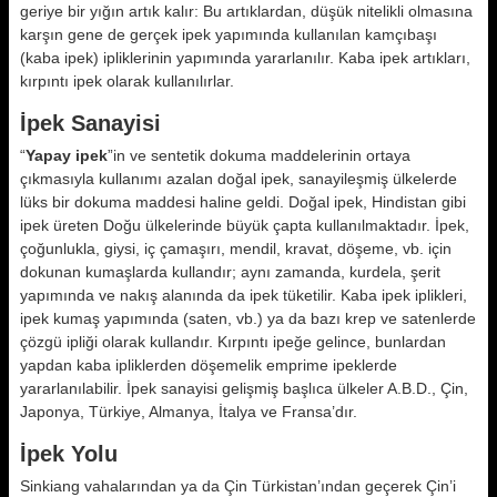
geriye bir yığın artık kalır: Bu artıklardan, dü­şük nitelikli olmasına
karşın gene de gerçek ipek yapımında kullanılan kamçıbaşı
(kaba ipek) ipliklerinin ya­pımında yararlanılır. Kaba ipek artık­ları,
kırpıntı ipek olarak kullanılırlar.
İpek Sanayisi
“
Yapay ipek
”in ve sentetik dokuma maddelerinin ortaya
çıkmasıyla kulla­nımı azalan doğal ipek, sanayileşmiş ülkelerde
lüks bir dokuma maddesi haline geldi. Doğal ipek, Hindistan gi­bi
ipek üreten Doğu ülkelerinde büyük çapta kullanılmaktadır. İpek,
çoğun­lukla, giysi, iç çamaşırı, mendil, kra­vat, döşeme, vb. için
dokunan kumaş­larda kullandır; aynı zamanda, kurdela, şerit
yapımında ve nakış alanında da ipek tüketilir. Kaba ipek iplikleri,
ipek kumaş yapımında (saten, vb.) ya da bazı krep ve satenlerde
çözgü ipli­ği olarak kullandır. Kırpıntı ipeğe gelince, bunlardan
yapdan kaba iplik­lerden döşemelik emprime ipeklerde
yararlanılabilir. İpek sanayisi geliş­miş başlıca ülkeler A.B.D., Çin,
Japon­ya, Türkiye, Almanya, İtalya ve Fran­sa’dır.
İpek Yolu
Sinkiang vahalarından ya da Çin Türkistan’ından geçerek Çin’i