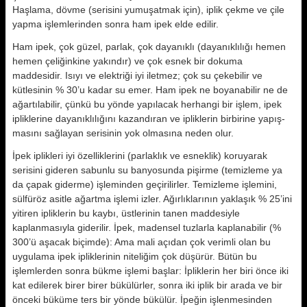
Haşlama, dövme (serisini yumu­şatmak için), iplik çekme ve çile
yap­ma işlemlerinden sonra ham ipek el­de edilir.
Ham ipek, çok güzel, parlak, çok da­yanıklı (dayanıklılığı hemen
hemen çeliğinkine yakındır) ve çok esnek bir do­kuma
maddesidir. Isıyı ve elektriği iyi iletmez; çok su çekebilir ve
kütlesinin % 30’u kadar su emer. Ham ipek ne boyanabilir ne de
ağartılabilir, çünkü bu yönde yapılacak herhangi bir iş­lem, ipek
ipliklerine dayanıklılığını ka­zandıran ve ipliklerin birbirine yapış­
masını sağlayan serisinin yok olması­na neden olur.
İpek iplikleri iyi özelliklerini (parlak­lık ve esneklik) koruyarak
serisini gi­deren sabunlu su banyosunda pişirme (temizleme ya
da çapak giderme) iş­leminden geçirilirler. Temizleme işle­mini,
sülfüröz asitle ağartma işlemi iz­ler. Ağırlıklarının yaklaşık % 25’ini
yitiren ipliklerin bu kaybı, üstlerinin tanen maddesiyle
kaplanmasıyla gide­rilir. İpek, madensel tuzlarla kaplana­bilir (%
300’ü aşacak biçimde): Ama mali açıdan çok verimli olan bu
uygu­lama ipek ipliklerinin niteliğim çok dü­şürür. Bütün bu
işlemlerden sonra bükme işlemi başlar: İpliklerin her bi­ri önce iki
kat edilerek birer birer bü­külürler, sonra iki iplik bir arada ve bir
önceki büküme ters bir yönde bü­külür. İpeğin işlenmesinden