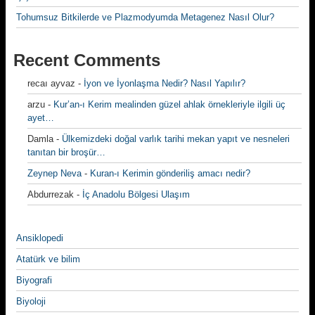
Tohumsuz Bitkilerde ve Plazmodyumda Metagenez Nasıl Olur?
Recent Comments
recaı ayvaz
-
İyon ve İyonlaşma Nedir? Nasıl Yapılır?
arzu
-
Kur’an-ı Kerim mealinden güzel ahlak örnekleriyle ilgili üç
ayet…
Damla
-
Ülkemizdeki doğal varlık tarihi mekan yapıt ve nesneleri
tanıtan bir broşür…
Zeynep Neva
-
Kuran-ı Kerimin gönderiliş amacı nedir?
Abdurrezak
-
İç Anadolu Bölgesi Ulaşım
Ansiklopedi
Atatürk ve bilim
Biyografi
Biyoloji