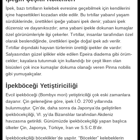
İpek, bazı tırtılların kelebek evresine geçebilmek için kendilerini
içine hap­settikleri kozadan elde edilir. Bu tır­tıllar yabanıl yaşam
sürdüklerinde, ürettikleri ipeğe yabani ipek denir; ya­bani ipek
düzensiz ve dayanıksızdır; ama yabani ipekle dokunan kumaşlar
özel görünümleriyle ilgi çekerler. Tır­tıllar, insanlar tarafından özel
olarak beslendiğinde, ürettikleri ipeğe doğal ipek adı verilir.
Tırtıllar dışındaki hayvan türlerinin ürettiği ipekler de vardır:
Salyasından güzel iplikler el­de edilen Epeira diadema gibi örüm­
cekler; kayalara tutunmak için kullan­dığı bir çeşit liken olan
bisüsleri çok ince kumaşlar dokuma olanağı veren Pinna nobilis
gibi yumuşakçalar.
İpekböceği Yetiştiriciliği
Evcil ipekböceği (Bombyx mori) yetiş­tiriciliği çok eski zamanlara
dayanır. Çin geleneğine göre, ipek İ.Ö. 2700 yıl­larında
bulunmuştur. Çin’de, daha sonra da Japonya’da geliştirilen
ipekböcekçiliği, VI. yy’da Bizanslılar tara­fından Akdeniz
havzasına getirildi. Günümüzde ipekböcekçiliği yapan başlıca
ülkeler Çin, Japonya, Türkiye, İran ve S.S.C.B’dir.
İpekböcekçiliği böceklikler’de yapılır. “Böcekler” kelebeklerin