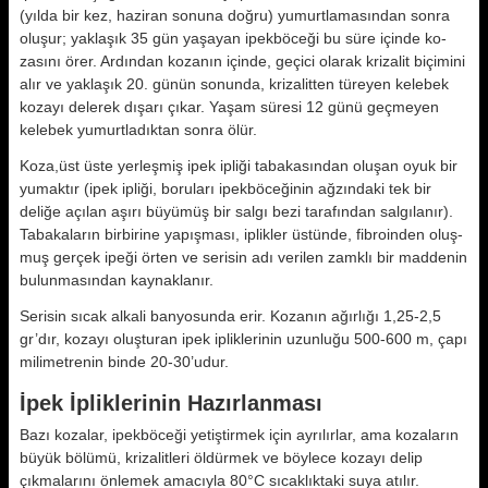
(yılda bir kez, haziran sonuna doğru) yumurtlama­sından sonra
oluşur; yaklaşık 35 gün yaşayan ipekböceği bu süre içinde ko­
zasını örer. Ardından kozanın içinde, geçici olarak krizalit biçimini
alır ve yaklaşık 20. günün sonunda, krizalit­ten türeyen kelebek
kozayı delerek dı­şarı çıkar. Yaşam süresi 12 günü geç­meyen
kelebek yumurtladıktan sonra ölür.
Koza,üst üste yerleşmiş ipek ipliği ta­bakasından oluşan oyuk bir
yumaktır (ipek ipliği, boruları ipekböceğinin ağ­zındaki tek bir
deliğe açılan aşırı bü­yümüş bir salgı bezi tarafından salgı­lanır).
Tabakaların birbirine yapışma­sı, iplikler üstünde, fibroinden oluş­
muş gerçek ipeği örten ve serisin adı verilen zamklı bir maddenin
bulunma­sından kaynaklanır.
Serisin sıcak alkali banyosunda erir. Kozanın ağırlığı 1,25-2,5
gr’dır, koza­yı oluşturan ipek ipliklerinin uzunlu­ğu 500-600 m, çapı
milimetrenin bin­de 20-30’udur.
İpek İpliklerinin Hazırlanması
Bazı kozalar, ipekböceği yetiştirmek için ayrılırlar, ama kozaların
büyük bölümü, krizalitleri öldürmek ve böylece kozayı delip
çıkmalarını önlemek amacıyla 80°C sıcaklıktaki suya atı­lır.