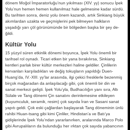
dönem Moğol İmparatorluğu’nun yıkılması (XIV. yy) sonucu İpek
Yolu’nun hemen hemen kullanılmaz hale gelmesine kadar sürdü.
Bu tarihten sonra, deniz yolu önem kazandı, artık Sinkiang büyük
akımlardan uzakta ve geçmişlerini pek bilmeyen halkların
yaşadığı yarı çöl görünü­münde bir bölgeden başka bir şey de­
ğildi.
Kültür Yolu
15 yüzyıl süren etkinlik dönemi boyun­ca, İpek Yolu önemli bir
tarihsel rol oynadı. Ticari etken bir yana bırakı­lırsa, Sinkiang
kentleri parlak birer kültür merkezleri haline geldiler. Çin­lilerin
kervanları karşıladıkları ve de­ğiş tokuşların yapıldığı Duen-
Huang’da, IV.-XIII. yy’lar arasında, ilgi çekici fresklerle bezenmiş
birçok mağara­dan da anlaşılacağı gibi, çok önemli bir din ve
sanat merkezi gelişti. İpek Yolu’yla, Budhacılığın yanı sıra, Al­tı
Sülale ve Tang dönemi Çin sanatını derinlemesine etkileyen
(kuyumculuk, seramik, resim) çok sayıda İran ve Sasani sanat
yapıtı geldi. Çok eski çağ­lardan başlayarak Tang döneminin ünlü
rahibi Hiuan-tsang gibi kimi Çin­liler, Hindistan’a ve Batı’ya
gidişlerin­de İpek Yolu’ndan yararlanırken, ara­larında Marco Polo
gibi Avrupalıların da bulunduğu her ırktan çok sayıda yabancının