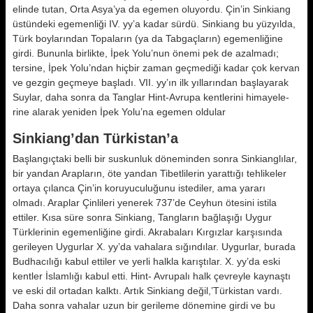
elinde tutan, Orta Asya’ya da egemen oluyordu. Çin’in Sinkiang
üstündeki egemenliği IV. yy’a kadar sürdü. Sinkiang bu yüz­yılda,
Türk boylarından Topaların (ya da Tabgaçların) egemenliğine
girdi. Bununla birlikte, İpek Yolu’nun öne­mi pek de azalmadı;
tersine, İpek Yolu’ndan hiçbir zaman geçmediği ka­dar çok kervan
ve gezgin geçmeye başladı. VII. yy’ın ilk yıllarından baş­layarak
Suylar, daha sonra da Tanglar Hint-Avrupa kentlerini himayele­
rine alarak yeniden İpek Yolu’na ege­men oldular
Sinkiang’dan Türkistan’a
Başlangıçtaki belli bir suskunluk dö­neminden sonra Sinkianglılar,
bir yandan Arapların, öte yandan Tibet­lilerin yarattığı tehlikeler
ortaya çılanca Çin’in koruyuculuğunu istediler, ama yararı
olmadı. Araplar Çinlileri yenerek 737’de Ceyhun ötesini istila
ettiler. Kısa süre sonra Sinkiang, Tangların bağlaşığı Uygur
Türklerinin egemenliğine girdi. Akrabaları Kırgızlar karşısında
gerileyen Uygurlar X. yy’da vahalara sığındılar. Uygurlar, burada
Budhacılığı kabul ettiler ve yerli halkla karıştılar. X. yy’da eski
kentler İslamlığı kabul etti. Hint- Avrupalı halk çevreyle kaynaştı
ve es­ki dil ortadan kalktı. Artık Sinkiang değil,’Türkistan vardı.
Daha sonra va­halar uzun bir gerileme dönemine gir­di ve bu