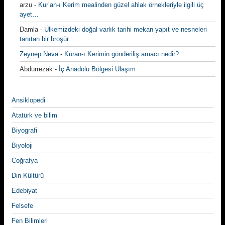
arzu
-
Kur’an-ı Kerim mealinden güzel ahlak örnekleriyle ilgili üç
ayet…
Damla
-
Ülkemizdeki doğal varlık tarihi mekan yapıt ve nesneleri
tanıtan bir broşür…
Zeynep Neva
-
Kuran-ı Kerimin gönderiliş amacı nedir?
Abdurrezak
-
İç Anadolu Bölgesi Ulaşım
Ansiklopedi
Atatürk ve bilim
Biyografi
Biyoloji
Coğrafya
Din Kültürü
Edebiyat
Felsefe
Fen Bilimleri