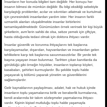
İnsanların her konuda bilgileri tam değildir. Her konuyu her
insanın bilmesi de mümkün değildir. Bu bilgi eksikliği sebebiyle
karşılaştığı problemler, acılar ve sıkıntıları atlatmak ve kurtulmak
için çevresindeki insanlardan yardım ister. Her insanın farklı
uzmanlık alanları oluşabilmekte insanlar birbirlerini
tamamlayabilmektedir. Günümüzden örnek verirsek bir kişi büyük
şirketlerin, avm’lerin sahibi de olsa, sebze yemek için çiftçiye,
hasta olduğunda tedavi olmak için doktora ihtiyacı vardır.
İnsanlar güvenlik ve korunma ihtiyaçlarını tek başlarına
karşılayamazlar, dışarıdan, hayvanlardan ve insanlardan gelen
tehlikelere karşı tek başlarına savunmasızdırlar. Bir yerde tek
başına yaşayan insan bulunmaz. Tarihten çıkan kanıtlarda da
görüldüğü gibi örneğin höyükler, insanların toplanıp köyleri,
kasabaları, şehirleri kurmuşlardır. Bu şekilde toplu halde
yaşayarak iş bölümü yaparak yönetim ve güvenliklerini
sağlamışlardır.
Gelir kaynaklarının paylaşılması, adalet, hak ve hukuk içinde
insanların toplu yaşamalarına birlik ve beraberlik kurmalarına,
kendi aralarında bir takım sözleşmeler yapmalarına ihtiyacı
vardır. Kişinin kişisel mutluluğu toplu halde yaşamayla