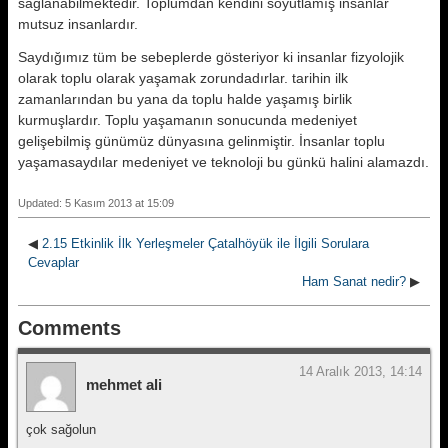
sağlanabilmektedir. Toplumdan kendini soyutlamış insanlar
mutsuz insanlardır.
Saydığımız tüm be sebeplerde gösteriyor ki insanlar fizyolojik
olarak toplu olarak yaşamak zorundadırlar. tarihin ilk
zamanlarından bu yana da toplu halde yaşamış birlik
kurmuşlardır. Toplu yaşamanın sonucunda medeniyet
gelişebilmiş günümüz dünyasına gelinmiştir. İnsanlar toplu
yaşamasaydılar medeniyet ve teknoloji bu günkü halini alamazdı.
Updated: 5 Kasım 2013 at 15:09
◀
2.15 Etkinlik İlk Yerleşmeler Çatalhöyük ile İlgili Sorulara
Cevaplar
Ham Sanat nedir?
▶
Comments
14 Aralık 2013, 14:14
mehmet ali
çok sağolun