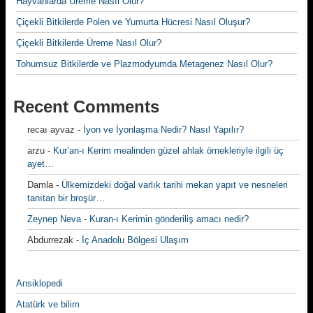
Hayvanlarda Üreme Nasıl Olur?
Çiçekli Bitkilerde Polen ve Yumurta Hücresi Nasıl Oluşur?
Çiçekli Bitkilerde Üreme Nasıl Olur?
Tohumsuz Bitkilerde ve Plazmodyumda Metagenez Nasıl Olur?
Recent Comments
recaı ayvaz
-
İyon ve İyonlaşma Nedir? Nasıl Yapılır?
arzu
-
Kur’an-ı Kerim mealinden güzel ahlak örnekleriyle ilgili üç
ayet…
Damla
-
Ülkemizdeki doğal varlık tarihi mekan yapıt ve nesneleri
tanıtan bir broşür…
Zeynep Neva
-
Kuran-ı Kerimin gönderiliş amacı nedir?
Abdurrezak
-
İç Anadolu Bölgesi Ulaşım
Ansiklopedi
Atatürk ve bilim