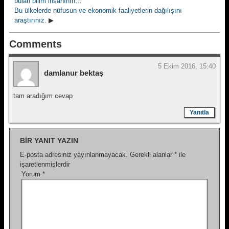
bulan bilim insanının…
Bu ülkelerde nüfusun ve ekonomik faaliyetlerin dağılışını
araştırınız.
▶
Comments
5 Ekim 2016, 15:40
damlanur bektaş
tam aradığım cevap
Yanıtla
BIR YANIT YAZIN
E-posta adresiniz yayınlanmayacak.
Gerekli alanlar
*
ile
işaretlenmişlerdir
Yorum
*