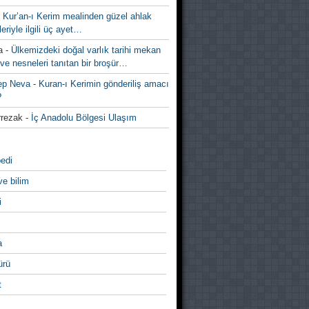
-
Kur’an-ı Kerim mealinden güzel ahlak
leriyle ilgili üç ayet…
a
-
Ülkemizdeki doğal varlık tarihi mekan
ve nesneleri tanıtan bir broşür…
ep Neva
-
Kuran-ı Kerimin gönderiliş amacı
?
rezak
-
İç Anadolu Bölgesi Ulaşım
edi
ve bilim
i
a
̈rü
t