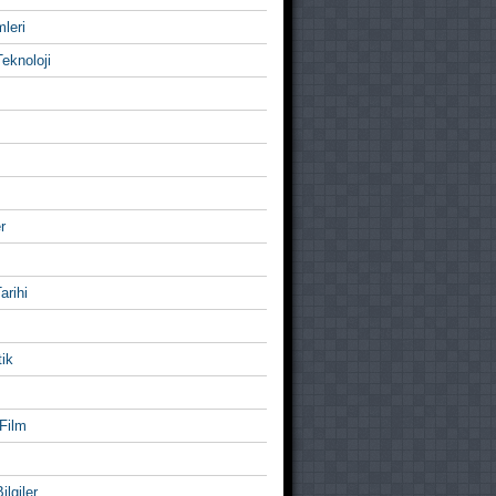
mleri
eknoloji
r
Tarihi
ik
Film
ilgiler