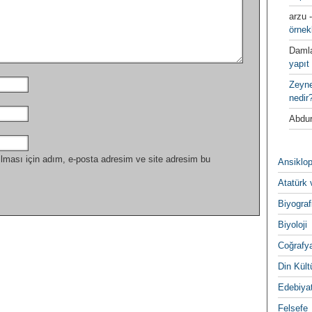
arzu
örnek
Daml
yapıt 
Zeyn
nedir
Abdur
lması için adım, e-posta adresim ve site adresim bu
Ansiklop
Atatürk 
Biyograf
Biyoloji
Coğrafy
Din Kültu
Edebiya
Felsefe