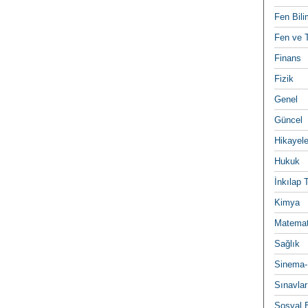
Fen Bili
Fen ve T
Finans
Fizik
Genel
Güncel
Hikayele
Hukuk
İnkılap 
Kimya
Matemat
Sağlık
Sinema-
Sınavlar
Sosyal B