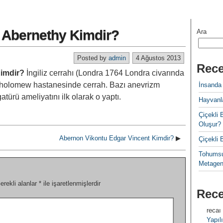
hn Abernethy Kimdir?
Ara
Posted by
admin
4 Ağustos 2013
Rece
Kimdir?
İngiliz cerrahı (Londra 1764 Londra civarında
rtholomew hastanesinde cerrah. Bazı anevrizm
İnsanda
türü ameliyatını ilk olarak o yaptı.
Hayvanla
Çiçekl
Oluşur?
Abernon Vikontu Edgar Vincent Kimdir?
▶
Çiçekli
Tohumsu
Metagen
erekli alanlar
*
ile işaretlenmişlerdir
Rec
recaı
Yapılı