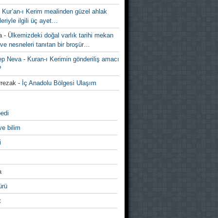
-
Kur’an-ı Kerim mealinden güzel ahlak
leriyle ilgili üç ayet…
a
-
Ülkemizdeki doğal varlık tarihi mekan
ve nesneleri tanıtan bir broşür…
ep Neva
-
Kuran-ı Kerimin gönderiliş amacı
?
rezak
-
İç Anadolu Bölgesi Ulaşım
edi
ve bilim
i
a
̈rü
t