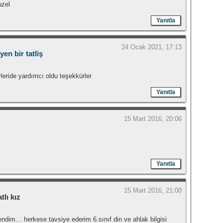
uzel
Yanıtla
24 Ocak 2021, 17:13
en bir tatliş
vleride yardımcı oldu teşekkürler
Yanıtla
15 Mart 2016, 20:06
Yanıtla
15 Mart 2016, 21:00
tlı kız
ğendim… herkese tavsiye ederim 6.sınıf din ve ahlak bilgisi