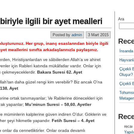
iriyle ilgili bir ayet mealleri
Ara
Posted by
admin
3 Mart 2015
Rece
oluşturunuz. Her grup, inanç esaslarından biriyle ilgili
t meallerini sınıfta arkadaşlarınızla paylaşınız.
İnsanda
rden, Hıristiyanlardan ve sâbiilerden Allah’a ve ahiret
Hayvanla
enler için Rableri katında mükâfatlar vardır. Onlar için
Çiçekl
ü çekmeyeceklerdir.
Bakara Suresi 62. Ayet
Oluşur?
 Allah’tan daha güzel rengi kim verebilir? Biz ancak O’na
Çiçekli
 138. Ayet
Tohumsu
erine ortak tanımayanlar; Ve Rablerine dönecekleri için
Metagen
parak yapanlar;
Mu’minun Suresi – 58,60. Ayetler
iye müminlerin kalplerine güven indiren O’dur. Göklerin ve
Rec
, her şeyi hikmetle yapandır.
Fetih Suresi – 4. Ayet
recaı
ce onlar da cennetliktirler. Onlar orada devamlı
Yapılı