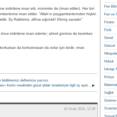
Fen Bili
indirilene iman etti, müminler de (iman ettiler). Her biri
mberlerine iman ettiler. “Allah’ın peygamberlerinden hiçbiri
Fen ve T
 ettik. Ey Rabbimiz, affına sığındık! Dönüş sanadır”
Finans
Fizik
önce indirilene iman ederler; ahiret gününe de kesinkes
Genel
Güncel
le) korkutsan da korkutmasan da onlar için birdir; iman
Hikayele
Hukuk
İnkılap 
Kimya
ildiklerinizi defterinize yazınız.
Matemat
an-ı Kerim mealinden güzel ahlak örnekleriyle ilgili üç ayet…
▶
Sağlık
Sinema-
Sınavlar
16 Ocak 2016, 12:28
Sosyal B