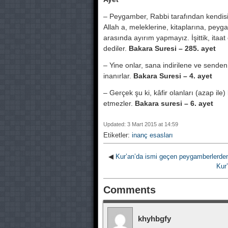
– Peygamber, Rabbi tarafından kendisine 
Allah a, meleklerine, kitaplarına, peyga
arasında ayırım yapmayız. İşittik, itaat
dediler.
Bakara Suresi – 285. ayet
– Yine onlar, sana indirilene ve senden 
inanırlar.
Bakara Suresi – 4. ayet
– Gerçek şu ki, kâfir olanları (azap i
etmezler.
Bakara suresi – 6. ayet
Updated: 3 Mart 2015 at 14:59
Etiketler:
inanç esasları
◀
Kur’an’da ismi geçen peygamberlerden b
Kur’
Comments
khyhbgfy