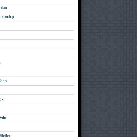
mleri
eknoloji
r
Tarihi
ik
Film
ilgiler