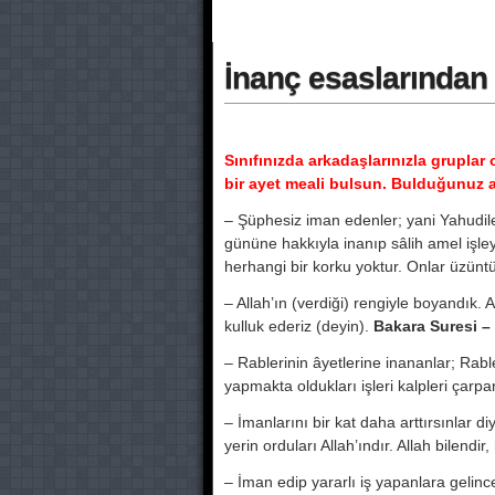
İnanç esaslarından b
Sınıfınızda arkadaşlarınızla gruplar 
bir ayet meali bulsun. Bulduğunuz aye
– Şüphesiz iman edenler; yani Yahudile
gününe hakkıyla inanıp sâlih amel işley
herhangi bir korku yoktur. Onlar üzünt
– Allah’ın (verdiği) rengiyle boyandık.
kulluk ederiz (deyin).
Bakara Suresi –
– Rablerinin âyetlerine inananlar; Rabl
yapmakta oldukları işleri kalpleri çar
– İmanlarını bir kat daha arttırsınlar d
yerin orduları Allah’ındır. Allah bilendir
– İman edip yararlı iş yapanlara gelin