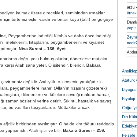
arzu
de ebediyen kalmak üzere girecekleri, zemininden ırmaklar
örnek
çin tertemiz eşler vardır ve onları koyu (tatlı) bir gölgeye
Daml
yapıt 
e, Peygamberine indirdiği Kitab’a ve daha önce indirdiği
Zeyn
’ı, meleklerini, kitaplarını, peygamberlerini ve kıyamet
nedir
pıtmıştır.
Nisa Suresi – 136. Ayet
Abdur
inanırlarsa doğru yolu bulmuş olurlar; dönerlerse mutlaka
ra karşı Allah sana yeter. O işitendir, bilendir.
Bakara
Ansiklop
Atatürk 
a çevirmeniz değildir. Asıl iyilik, o kimsenin yaptığıdır ki,
plara, peygamberlere inanır. (Allah’ın rızasını gözeterek)
Biyograf
kalmışlara, dilenenlere ve kölelere sevdiği maldan harcar,
Biyoloji
ğı zaman sözlerini yerine getirir. Sıkıntı, hastalık ve savaş
ar, bu vasıfları taşıyanlardır. Müttakîler ancak
Coğrafy
Din Kültu
eğrilik birbirinden ayrılmıştır. O halde kim tâğutu reddedip
Edebiya
apışmıştır. Allah işitir ve bilir.
Bakara Suresi – 256.
Felsefe