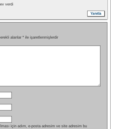
dev verdi
Yanıtla
erekli alanlar
*
ile işaretlenmişlerdir
lması için adım, e-posta adresim ve site adresim bu