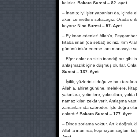
kalırlar.
Bakara Suresi – 82. ayet
– İnanıp; iyi işler yapanları da, için
akan cennetlere sokacağız. Orada onlar i
koyarız
Nisa Suresi – 57. Ayet
– Ey iman edenler! Allah’a, Peygamberin
kitaba iman (da sebat) ediniz. Kim Allah
gününü inkâr ederse tam manasıyle sa
– Eğer onlar da sizin inandığınız gibi 
anlaşmazlık içine düşmüş olurlar. Onla
Suresi – 137. Ayet
– İyilik, yüzlerinizi doğu ve batı tarafın
Allah’a, ahiret gününe, meleklere, kita
yakınlara, yetimlere, yoksullara, yolda 
namaz kılar, zekât verir. Antlaşma yaptı
zamanlarında sabreder. İşte doğru olanl
onlardır!
Bakara Suresi – 177. Ayet
– Dinde zorlama yoktur. Artık doğrulukla 
Allah’a inanırsa, kopmayan sağlam kulpa y
Ayet