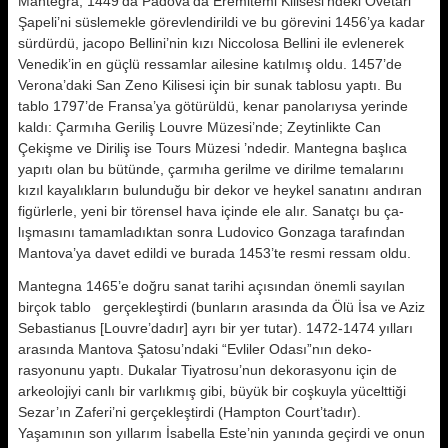
Mantegra, 1449’da Padova’da Eremitemi Kilisesi’ndeki Ovetari
Şapeli’ni süsle­mekle görevlendirildi ve bu görevini 1456’ya kadar
sürdürdü, jacopo Bellini’nin kızı Niccolosa Bellini ile evle­nerek
Venedik’in en güçlü ressamlar ailesine katılmış oldu. 1457’de
Verona’daki San Zeno Kilisesi için bir su­nak tablosu yaptı. Bu
tablo 1797’de Fransa’ya götürüldü, kenar panola­rıysa yerinde
kaldı: Çarmıha Geriliş Louvre Müzesi’nde; Zeytinlikte Can
Çekişme ve Diriliş ise Tours Müzesi ’ndedir. Mantegna başlıca
yapıtı olan bu bütünde, çarmıha gerilme ve dirilme temalarını
kızıl kayalıkların bulunduğu bir dekor ve heykel sanatını andıran
figürlerle, yeni bir tören­sel hava içinde ele alır. Sanatçı bu ça­
lışmasını tamamladıktan sonra Ludovico Gonzaga tarafından
Mantova’ya davet edildi ve burada 1453’te resmi ressam oldu.
Mantegna 1465’e doğru sanat tarihi açısından önemli sayılan
birçok tab­lo gerçekleştirdi (bunların arasında da Ölü İsa ve Aziz
Sebastianus [Louvre’dadır] ayrı bir yer tutar). 1472-1474 yılları
arasında Mantova Şatosu’ndaki “Evliler Odası”nın deko­
rasyonunu yaptı. Dukalar Tiyatrosu’nun dekorasyonu için de
arkeolojiyi canlı bir varlıkmış gibi, büyük bir coş­kuyla yücelttiği
Sezar’ın Zaferi’ni gerçekleştirdi (Hampton Court’tadır).
Yaşamının son yıllarım İsabella Este’nin yanında geçirdi ve onun