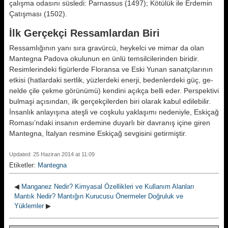
çalışma odasını süsledi: Parnassus (1497); Kö­tülük ile Erdemin
Çatışması (1502).
İlk Gerçekçi Ressamlardan Biri
Ressamlığının yanı sıra gravürcü, heykelci ve mimar da olan
Mantegna Padova okulunun en ünlü temsilcile­rinden biridir.
Resimlerindeki figür­lerde Floransa ve Eski Yunan sanat­çılarının
etkisi (hatlardaki sertlik, yüz­lerdeki enerji, bedenlerdeki güç, ge­
nelde çile çekme görünümü) kendini açıkça belli eder. Perspektivi
bulmaşi açısından, ilk gerçekçilerden biri olarak kabul edilebilir.
İnsanlık anla­yışına ateşli ve coşkulu yaklaşımı ne­deniyle, Eskiçağ
Roması’ndaki insanın erdemine duyarlı bir davranış içine giren
Mantegna, İtalyan resmine Es­kiçağ sevgisini getirmiştir.
Updated: 25 Haziran 2014 at 11:09
Etiketler:
Mantegna
◀
Manganez Nedir? Kimyasal Özellikleri ve Kullanım Alanları
Mantık Nedir? Mantığın Kurucusu Önermeler Doğruluk ve
Yüklemler
▶