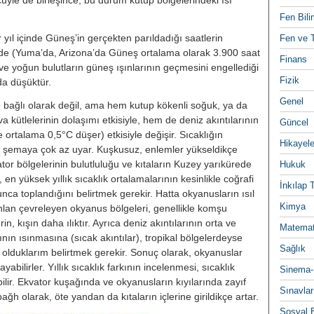
cüyle de birleşince, bu durum kutup bölgelerindeki ısı
Fen Bili
yıl içinde Güneş’in gerçekten pa­rıldadığı saatlerin
Fen ve T
lerde (Yuma’da, Arizona’da Güneş ortalama olarak 3.900 saat
Finans
e yoğun bulutların gü­neş ışınlarının geçmesini engellediği
Fizik
düşüktür.
Genel
e bağlı olarak değil, ama hem kutup kökenli soğuk, ya da
a kütlelerinin dolaşımı etkisiyle, hem de deniz akın­tılarının
Güncel
ortalama 0,5°C düşer) etkisiyle değişir. Sıcaklığın
Hikayele
 bir şema­ya çok az uyar. Kuşkusuz, enlemler
yükseldikçe
ator bölgelerinin bulutluluğu ve kıtaların Kuzey yarıkürede
Hukuk
 en yüksek yıllık sıcaklık ortalamalarının kesinlikle coğrafi
İnkılap 
a top­landığını belirtmek gerekir. Hatta ok­yanusların ısıl
Kimya
lan çevreleyen okyanus bölgeleri, genellikle komşu
, kışın daha ılıktır. Ayrıca deniz akın­tılarının orta ve
Matemat
rının ısınmasına (sı­cak akıntılar), tropikal bölgelerdeyse
Sağlık
 olduklarım belirtmek gerekir. So­nuç olarak, okyanuslar
ayabilirler. Yıllık sıcaklık farkının incelenmesi, sı­caklık
Sinema-
lir. Ekvator kuşağında ve ok­yanusların kıyılarında zayıf
Sınavlar
̆h olarak, öte yandan da kıtaların içle­rine girildikçe artar.
Sosyal B