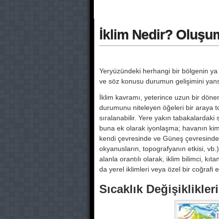
İklim Nedir? Oluşum
Yeryüzündeki herhangi bir bölgenin ya
ve söz konu­su durumun gelişimini yansı
İklim kavramı, yeterince uzun bir dö­ne
durumunu nitele­yen öğeleri bir araya top
sıralanabilir. Yere yakın tabakalar­daki s
buna ek olarak iyonlaşma; havanın kimyas
kendi çevresinde ve Güneş çevresinde d
okyanusların, topografyanın etkisi, vb.) n
alanla orantılı olarak, iklim bilimci, kıtan
da yerel iklimleri veya özel bir coğra­fi
Sıcaklık Değişiklikler