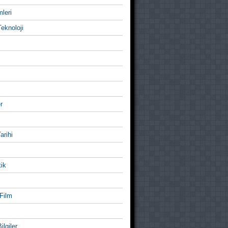
mleri
eknoloji
r
Tarihi
ik
Film
ilgiler