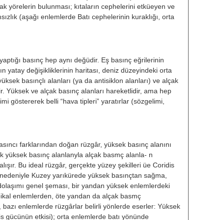
rak yörelerin bulunması; kı­taların cephelerini etküeyen ve
z­lık (aşağı enlemlerde Batı cepheleri­nin kuraklığı, orta
tığı basınç hep aynı değüdir. Eş basınç eğrilerinin
cın yatay de­ğişikliklerinin haritası, deniz düzeyin­deki orta
yüksek basınçlı alanları (ya da antisiklon alanları) ve alçak
­rir. Yüksek ve alçak basınç alanları hareketlidir, ama hep
i göstere­rek belli “hava tipleri” yaratırlar (sözgelimi,
sıncı farklarından doğan rüzgâr, yüksek basınç alanını
k yüksek ba­sınç alanlanyla alçak basmç alanla- n
̧ır. Bu ideal rüzgâr, gerçekte yüzey şekilleri üe Coridis
r nedeniy­le Kuzey yarıkürede yüksek basınçtan sağma,
 dolaşımı genel şeması, bir yandan yüksek enlemlerdeki
ikal enlemlerden, öte yandan da alçak ba­smç
, bazı enlemlerde rüzgârlar belirli yönlerde eserler: Yüksek
s gücünün etkisi); orta enlemlerde batı yönünde