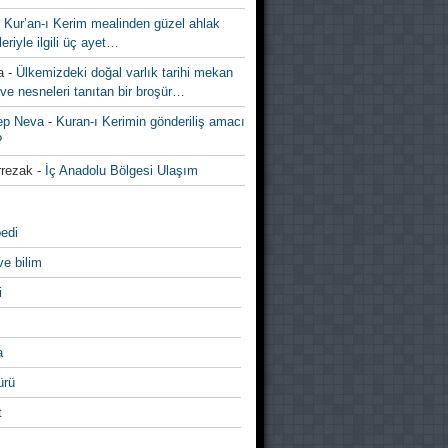
-
Kur’an-ı Kerim mealinden güzel ahlak
leriyle ilgili üç ayet…
a
-
Ülkemizdeki doğal varlık tarihi mekan
ve nesneleri tanıtan bir broşür…
ep Neva
-
Kuran-ı Kerimin gönderiliş amacı
?
rezak
-
İç Anadolu Bölgesi Ulaşım
edi
ve bilim
i
a
̈rü
t