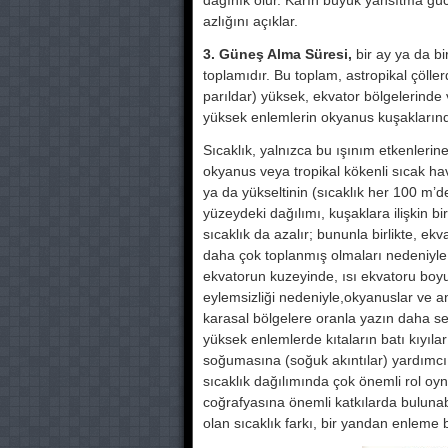
dağınık olur. Karın büyük yansıtma gü
azlığını açıklar.
3. Güneş Alma Süresi,
bir ay ya da bir 
toplamıdır. Bu top­lam, astropikal çöl
parıldar) yüksek, ekvator bölgelerinde v
yüksek enlemlerin okyanus kuşakla­rında 
Sıcaklık, yalnızca bu ışınım etkenleri­n
okyanus veya tro­pikal kökenli sıcak hav
ya da yükseltinin (sıcaklık her 100 m’de 
yüzeyde­ki dağılımı, kuşaklara ilişkin
sıcaklık da azalır; bunun­la birlikte, ekv
daha çok toplanmış olmaları nedeniy­le,
ekvatorun kuzeyinde, ısı ekvatoru boyunc
eylemsizliği nedeniyle,okyanuslar ve an
karasal bölgelere oranla yazın daha serin
yüksek enlemlerde kı­taların batı kıyıla
soğumasına (soğuk akıntılar) yardım­cı
sıcaklık dağı­lımında çok önemli rol oyn
coğrafyasına önemli katkılarda bulunabi
olan sı­caklık farkı, bir yandan enleme bag