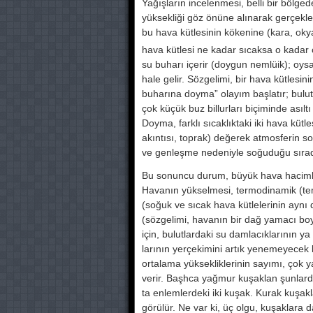
Yağışların incelenmesi, belli bir böl­ged
yüksek­liği göz önüne alınarak gerçek
bu hava kütlesinin kökenine (kara, okya
hava kütlesi ne kadar sıcaksa o kadar c
su buharı içerir (doygun nemlüik); oys
hale gelir. Sözgelimi, bir hava küt­lesin
buharı­na doyma” olayım başlatır; bulutl
çok küçük buz billurları biçiminde as
Doyma, farklı sıcaklıktaki iki hava kütl
akın­tısı, toprak) değerek atmosferin s
ve genleşme nedeniy­le soğuduğu sırada
Bu so­nuncu durum, büyük hava hacimleri­n
Havanın yükselme­si, termodinamik (tem
(soğuk ve sıcak hava kütleleri­nin aynı 
(sözgelimi, hava­nın bir dağ yamacı boy
için, bulutlardaki su damla­cıklarının y
larının yerçekimini artık yenemeye­cek b
ortala­ma yüksekliklerinin sayımı, çok ya
verir. Başhca yağmur kuşaklan şunlard
ta enlemlerdeki iki kuşak. Kurak ku­şa
görülür. Ne var ki, üç olgu, kuşaklar