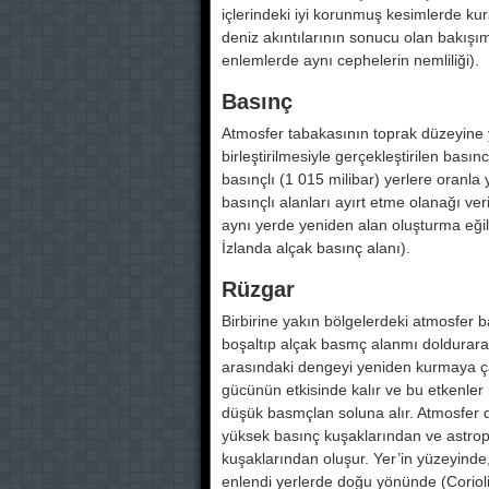
içlerindeki iyi korunmuş kesim­lerde ku
deniz akıntılarının sonucu olan bakışımsı
enlemlerde aynı cephelerin nemliliği).
Basınç
Atmosfer tabakasının toprak düzeyi­ne yap
birleştirilmesiy­le gerçekleştirilen basın
basınçlı (1 015 milibar) yer­lere oranla 
ba­sınçlı alanları ayırt etme olanağı ve
aynı yerde ye­niden alan oluşturma eğilim
İzlanda alçak basınç ala­nı).
Rüzgar
Birbirine yakın bölgelerdeki atmosfer ba
boşaltıp alçak basmç alanmı doldurara
arasındaki dengeyi yeniden kurma­ya çalıs
gücünün et­kisinde kalır ve bu etkenle
düşük basmçlan soluna alır. Atmosfer
yüksek basınç kuşaklarından ve astrop
kuşaklarından oluşur. Yer’in yü­zeyinde
en­lendi yerlerde doğu yönünde (Corioli