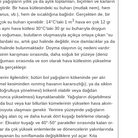
e yağışların yıllık ya da aylık top­lamları, biçimleri ve karların
leştiri­lir. Bir hava kütlesindeki su buharı (mutlak nem), hem
nus, vb.), hem de sıcaklığına bağlıdır. Gerçekten de, bir
3
̧ok su buharı içerebilir: 14°C’taki 1 m
hava en çok 12 gr
a aynı hava küt­lesi 30°C’taki 30 gr su buharıyla doy­gun
in soğuması, bulutların oluşma­sıyla açıkça ortaya çıkan “su
ar­daki su, artık gaz halinde değildir, in­ce damlacıklar ya da
ıltı halinde bu­lunmaktadır. Doyma olayının üç nede­ni vardır:
esinin karışması sırasın­da, daha soğuk bir yüzeye (deniz
oğu­ması sırasında ve son olarak hava küt­lesinin yükselme
 gerçekleşir.
i ilgilendirir; bütün bol yağışların kö­keninde yer alır.
el kesiminden ısınmış havanın kararsızlığı), ya da siklon
doğrultuya yönelmesi) kökenli olabilir veya dağdan
unca yükselmesi) kaynaklanabilir. Yağışların dü­şebilmesi
a da buz veya kar billur­lan kümelerinin yükselen hava akım­
oyuta ulaşması gerekir. Yerinire yüzeyinde yağışların
ğış alan üç ve daha kurak dört kuşağı be­lirleme olanağı
ır: Ekvator kuşağı ve 40°-50° paraleller sırasında kalan or­
klar da çok yüksek enlemlerde ve dönencelerin yakınlarında
a dayanan bu sınıflamada değişikliklere yol açar: Kıta