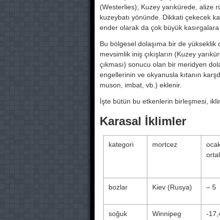
(Westerlies); Kuzey yarıkü­rede, alize ru
kuzeyba­tı yönünde. Dikkati çekecek kad
ender olarak da çok büyük kasırgalara yo
Bu bölgesel dolaşıma bir de yükseklik 
mevsimlik iniş çıkışların (Kuzey yarı
çıkması) sonucu olan bir merid­yen dol
engellerinin ve okyanusla kıtanın karşdaş
muson, imbat, vb.) eklenir.
İşte bütün bu etkenlerin birleşmesi, ik
Karasal İklimler
kategori
mortcez
ocak
orta
bozlar
Kiev (Rusya)
– 5
soğuk
Winnipeg
-17,