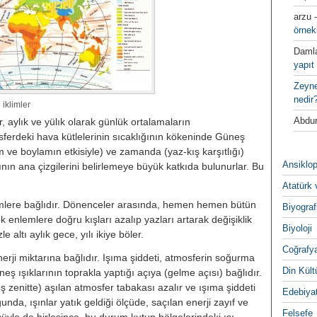
arzu
örnek
Daml
yapıt 
Zeyn
nedir
 iklimler
Abdur
, aylık ve yülık olarak günlük or­talamaların
erdeki hava kütlele­rinin sıcaklığının kökeninde Güneş
em ve boylamın etkisiyle) ve zaman­da (yaz-kış karşıtlığı)
Ansiklop
ının ana çizgi­lerini belirlemeye büyük katkıda bu­lunurlar. Bu
Atatürk 
ere bağlıdır. Dönenceler arasın­da, hemen hemen bütün
Biyograf
enlemle­re doğru kışları azalıp yazları artarak değişiklik
Biyoloji
le altı aylık gece, yılı ikiye böler.
Coğrafy
erji miktarına bağlıdır. Işıma şiddeti, atmosferin soğurma
Din Kültu
neş ışıklarının toprakla yaptığı açıya (gelme açısı) bağlıdır.
neş zenitte) aşılan atmosfer tabakası azalır ve ışıma şiddeti
Edebiya
da, ışınlar yatık geldiği ölçüde, saçılan enerji zayıf ve
Felsefe