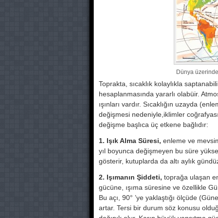
Dünya üzerinde
Toprakta, sıcaklık kolaylıkla saptana­bilir
hesaplanmasında yarar­lı olabüir. Atmosf
ışınları vardır. Sıcaklığın uzayda (en­l
değişmesi nede­niyle,iklimler coğrafyas
değişme başlıca üç etke­ne bağlıdır:
1. Işık Alma Süresi,
enleme ve mev­siml
yıl boyunca değişmeyen bu süre yüksek 
gösterir, kutuplarda da al­tı aylık gündüz
2. Işımanın Şiddeti,
toprağa ulaşan en
gücüne, ışıma süresine ve özellikle Gü
Bu açı, 90° ’ye yaklaştığı ölçüde (Gü
artar. Tersi bir durum söz konusu olduğun