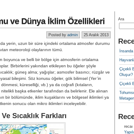
u ve Dünya İklim Özellikleri
Ara
Posted by
admin
25 Aralık 2013
Rece
 da yerin, uzun bir süre içindeki or­talama atmosfer durumu
tan mete­oroloji olaylarının tümü.
İnsanda
m boyunca ve belli bir bölge için at­mosferin ortalama
Hayvanla
lar. Birbirle­rini yakından etkileyen bu öğeler şöy­le
Çiçekl
ıcaklık; güneş alma; yağışlar; asmosfer basıncı; rüzgâr ve
Oluşur?
al bileşimi. Söz konusu öğeler, gök bilimsel (Yer’in
Çiçekli
önmesi, küreselliği, vb.) ya da coğrafi (kıtaların,
itelikli baş­ka etkenler tarafından da belirlenir. Ele alınan
Tohumsu
ın bir bölümünde, ik­lim kuşaklarını ve bölgesel iklimleri ya
Metagen
 etkenin sonucu olan mikro iklimleri inceleyebilir.
i Ve Sıcaklık Farkları
Rec
recaı
Yapılı