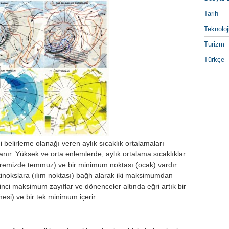
Tarih
Teknoloj
Turizm
Türkçe
ni belirleme olanağı veren aylık sı­caklık ortalamaları
anır. Yüksek ve orta enlemlerde, aylık ortalama sı­caklıklar
üremizde temmuz) ve bir mi­nimum noktası (ocak) vardır.
ekinoksla­ra (ılım noktası) bağh alarak iki mak­simumdan
ikinci maksimum zayıflar ve dönenceler altında eğri artık bir
esi) ve bir tek minimum içerir.