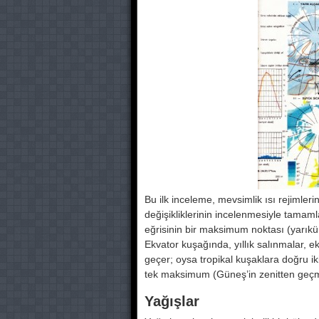
Bu ilk inceleme, mevsimlik ısı rejim­leri
değişikliklerinin incelenmesiyle tamaml
eğrisinin bir maksimum nok­tası (yarık
Ekvator kuşağında, yıllık salınmalar, 
geçer; oysa tropikal kuşak­lara doğru 
tek maksimum (Güneş’in zenitten geç­m
Yağışlar