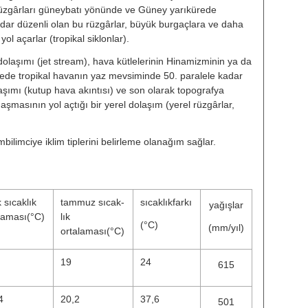
̈zgârları güneybatı yö­nünde ve Güney yarıkürede
ar dü­zenli olan bu rüzgârlar, büyük bur­gaçlara ve daha
l açarlar (tropi­kal siklonlar).
dolaşımı (jet stream), hava kütleleri­nin Hinamizminin ya da
kürede tropikal havanın yaz mevsiminde 50. paralele kadar
aşımı (kutup hava akıntısı) ve son olarak topografya
masının yol açtığı bir yerel dolaşım (yerel rüzgâr­lar,
­limbilimciye iklim tiplerini belirleme olanağım sağlar.
 sıcaklık
tammuz sıcak­
sıcaklıkfarkı
yağışlar
laması(°C)
lık
(°C)
(mm/yıl)
ortalaması(°C)
19
24
615
4
20,2
37,6
501