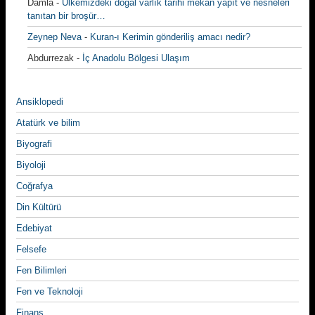
Damla
-
Ülkemizdeki doğal varlık tarihi mekan yapıt ve nesneleri
tanıtan bir broşür…
Zeynep Neva
-
Kuran-ı Kerimin gönderiliş amacı nedir?
Abdurrezak
-
İç Anadolu Bölgesi Ulaşım
Ansiklopedi
Atatürk ve bilim
Biyografi
Biyoloji
Coğrafya
Din Kültürü
Edebiyat
Felsefe
Fen Bilimleri
Fen ve Teknoloji
Finans