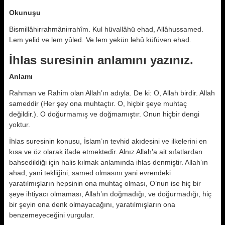
Okunuşu
Bismillâhirrahmânirrahîm. Kul hüvallâhü ehad, Allâhussamed.
Lem yelid ve lem yûled. Ve lem yekün lehû küfüven ehad.
İhlas suresinin anlamını yazınız.
Anlamı
Rahman ve Rahim olan Allah’ın adıyla. De ki: O, Allah birdir. Allah
sameddir (Her şey ona muhtaçtır. O, hiçbir şeye muhtaç
değildir.). O doğurmamış ve doğmamıştır. Onun hiçbir dengi
yoktur.
İhlas suresinin konusu, İslam’ın tevhid akıdesini ve ilkelerini en
kısa ve öz olarak ifade etmektedir. Alnız Allah’a ait sıfatlardan
bahsedildiği için halis kılmak anlamında ihlas denmiştir. Allah’ın
ahad, yani tekliğini, samed olmasını yani evrendeki
yaratılmışların hepsinin ona muhtaç olması, O’nun ise hiç bir
şeye ihtiyacı olmaması, Allah’ın doğmadığı, ve doğurmadığı, hiç
bir şeyin ona denk olmayacağını, yaratılmışların ona
benzemeyeceğini vurgular.