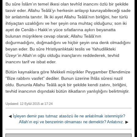
Bu sûre İslâm’ın temel ilkesi olan tevhîd inancını özlü bir şekilde
tasvir eder. Allahu Teâlâ’yı herkesin anlayıp kavrayabileceği sade
bir anlatımla tanıtır. İlk iki ayet Allahu Teâlâ’nın birliğini, her türlü
ihtiyaçtan uzaklığını ve her şeyin ona muhtaç olduğunu; son iki
ayet de Cenâb-ı Hakk’ın yüce sıfatlarına aykırı beyanatta
bulunan müşriklere cevap olarak; Allahu Teâlâ’nın
doğurmadığını, doğmadığını ve hiçbir şeyin ona denk olmadığını
beyan eder. Bu sûre Hristiyanlıktaki teslis ve Yahudilikteki
Üzeyr’in Allah’ın oğlu olduğu inançlarını reddederek, tevhid
inancını tarif ve isbat eder.
Bütün kaynaklara göre Mekkeli müşrikler Peygamber Efendimize
“Bize rabbını vasfet” dediler. Bunun üzerine İhlâs sûresi nazil
oldu. Bununla Allahu Teâlâ açık bir şekilde kendi zatını, birliğini,
tevhid inancının dışındaki bütün itikatların yanlışlığını belirtmiştir.
Updated: 12 Eylül 2015 at 17:24
◀
İşleyen demir pas tutmaz atasözü ile ne anlatılmak istenmiştir?
Allah’ın eşi ve benzerinin olmaması ne demektir? Anlatınız.
▶