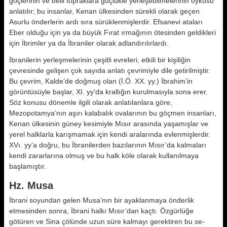
göçle­rinin ve belli topraklara güçlükle yerleşebilmelerinin öyküsü
anlatılır; bu insanlar, Kenan ülkesinden sürekli olarak geçen
Asurlu önderlerin ardı sıra sürüklenmişlerdir. Efsanevi ata­ları
Eber olduğu için ya da büyük Fı­rat ırmağının ötesinden geldikleri
için İbrimler ya da İbraniler olarak adlan­dırılırlardı.
İbranilerin yerleşmelerinin çeşitli ev­releri, etkili bir kişiliğin
çevresinde gelişen çok sayıda anlatı çevrimiyle dile getirilmiştir.
Bu çevrim, Kalde’de doğmuş olan (İ.Ö. XX. yy.) İbra­him’in
görüntüsüyle başlar, XI. yy’da krallığın kurulmasıyla sona erer.
Söz konusu dönemle ilgili olarak anlatılan­lara göre,
Mezopotamya’nın aşırı ka­labalık ovalarının bu göçmen insanla­rı,
Kenan ülkesinin güney kesimiyle Mısır arasında yaşamışlar ve
yerel halklarla karışmamak için kendi ara­larında evlenmişlerdir.
XVı. yy’a doğru, bu İbranilerden ba­zılarının Mısır’da kalmaları
kendi za­rarlarına olmuş ve bu halk köle ola­rak kullanılmaya
başlamıştır.
Hz. Musa
İbrani soyundan gelen Musa’nın bir ayaklanmaya önderlik
etmesinden sonra, İbrani halkı Mısır’dan kaçtı. Özgürlüğe
götüren ve Sina çölünde uzun süre kalmayı gerektiren bu se­