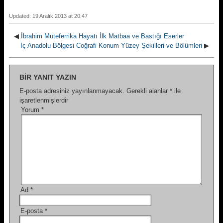
Updated: 19 Aralık 2013 at 20:47
◀
İbrahim Müteferrika Hayatı İlk Matbaa ve Bastığı Eserler
İç Anadolu Bölgesi Coğrafi Konum Yüzey Şekilleri ve Bölümleri
▶
BIR YANIT YAZIN
E-posta adresiniz yayınlanmayacak.
Gerekli alanlar
*
ile
işaretlenmişlerdir
Yorum
*
Ad
*
E-posta
*