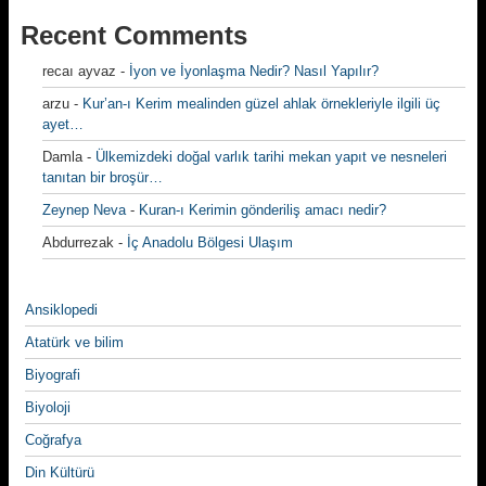
Recent Comments
recaı ayvaz
-
İyon ve İyonlaşma Nedir? Nasıl Yapılır?
arzu
-
Kur’an-ı Kerim mealinden güzel ahlak örnekleriyle ilgili üç
ayet…
Damla
-
Ülkemizdeki doğal varlık tarihi mekan yapıt ve nesneleri
tanıtan bir broşür…
Zeynep Neva
-
Kuran-ı Kerimin gönderiliş amacı nedir?
Abdurrezak
-
İç Anadolu Bölgesi Ulaşım
Ansiklopedi
Atatürk ve bilim
Biyografi
Biyoloji
Coğrafya
Din Kültürü