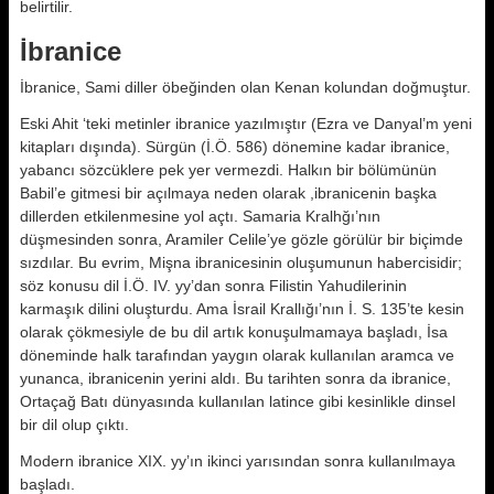
belirtilir.
İbranice
İbranice, Sami diller öbeğinden olan Kenan kolundan doğmuştur.
Eski Ahit ‘teki metinler ibranice yazıl­mıştır (Ezra ve Danyal’m yeni
kitap­ları dışında). Sürgün (İ.Ö. 586) döne­mine kadar ibranice,
yabancı sözcük­lere pek yer vermezdi. Halkın bir bö­lümünün
Babil’e gitmesi bir açılmaya neden olarak ,ibranicenin başka
diller­den etkilenmesine yol açtı. Samaria Kralhğı’nın
düşmesinden sonra, Aramiler Celile’ye gözle görülür bir biçim­de
sızdılar. Bu evrim, Mişna ibranicesinin oluşumunun habercisidir;
söz ko­nusu dil İ.Ö. IV. yy’dan sonra Filistin Yahudilerinin
karmaşık dilini oluştur­du. Ama İsrail Krallığı’nın İ. S. 135’te kesin
olarak çökmesiyle de bu dil ar­tık konuşulmamaya başladı, İsa
döne­minde halk tarafından yaygın olarak kullanılan aramca ve
yunanca, ibranicenin yerini aldı. Bu tarihten sonra da ibranice,
Ortaçağ Batı dünyasın­da kullanılan latince gibi kesinlikle dinsel
bir dil olup çıktı.
Modern ibranice XIX. yy’ın ikinci yarısından sonra kullanılmaya
baş­ladı.