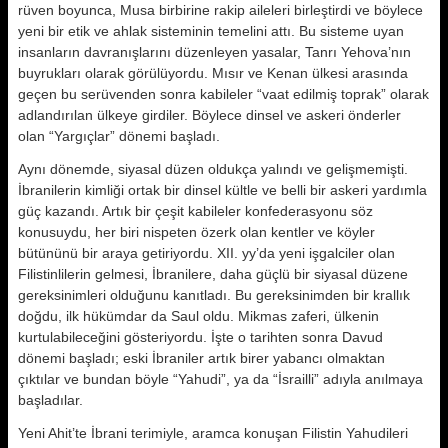
rüven boyunca, Musa birbirine rakip aileleri birleştirdi ve böylece
yeni bir etik ve ahlak sisteminin temelini attı. Bu sisteme uyan
insanların davranış­larını düzenleyen yasalar, Tanrı Yehova’nın
buyrukları olarak görülüyor­du. Mısır ve Kenan ülkesi arasında
geçen bu serüvenden sonra kabileler “vaat edilmiş toprak” olarak
adlan­dırılan ülkeye girdiler. Böylece dinsel ve askeri önderler
olan “Yargıçlar” dönemi başladı.
Aynı dönemde, siyasal düzen oldukça yalındı ve gelişmemişti.
İbranilerin kimliği ortak bir dinsel kültle ve belli bir askeri yardımla
güç kazandı. Ar­tık bir çeşit kabileler konfederasyonu söz
konusuydu, her biri nispeten özerk olan kentler ve köyler
bütününü bir araya getiriyordu. XII. yy’da yeni iş­galciler olan
Filistinlilerin gelmesi, İbranilere, daha güçlü bir siyasal düze­ne
gereksinimleri olduğunu kanıtladı. Bu gereksinimden bir krallık
doğdu, ilk hükümdar da Saul oldu. Mikmas zaferi, ülkenin
kurtulabileceğini gös­teriyordu. İşte o tarihten sonra Davud
dönemi başladı; eski İbraniler artık bi­rer yabancı olmaktan
çıktılar ve bun­dan böyle “Yahudi”, ya da “İsrailli” adıyla anılmaya
başladılar.
Yeni Ahit’te İbrani terimiyle, aramca konuşan Filistin Yahudileri