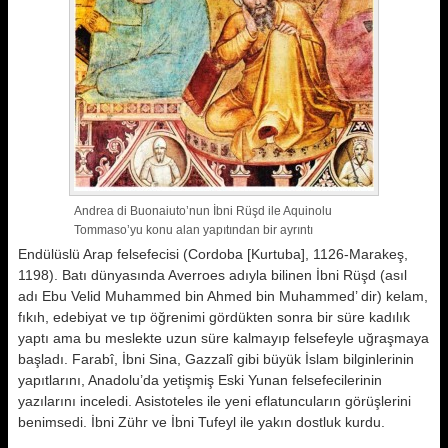
Andrea di Buonaiuto’nun İbni Rüşd ile Aquinolu
Tommaso’yu konu alan yapıtından bir ayrıntı
Endülüslü Arap felsefecisi (Cordoba [Kurtuba], 1126-Marakeş,
1198). Batı dünyasında Averroes adıyla bi­linen İbni Rüşd (asıl
adı Ebu Velid Muhammed bin Ahmed bin Muhammed’ dir) kelam,
fıkıh, edebiyat ve tıp öğre­nimi gördükten sonra bir süre kadılık
yaptı ama bu meslekte uzun süre kal­mayıp felsefeyle uğraşmaya
başladı. Farabî, İbni Sina, Gazzalî gibi büyük İslam bilginlerinin
yapıtlarını, Anado­lu’da yetişmiş Eski Yunan felsefecilerinin
yazılarını inceledi. Asistoteles ile yeni eflatuncuların görüşlerini
be­nimsedi. İbni Zühr ve İbni Tufeyl ile yakın dostluk kurdu.