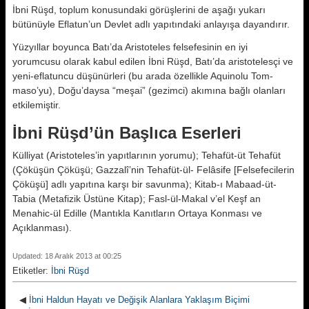
İbni Rüşd, toplum konusundaki görüş­lerini de aşağı yukarı
bütünüyle Eflatun’un Devlet adlı yapıtındaki anlayı­şa dayandırır.
Yüzyıllar boyunca Batı’da Aristoteles felsefesinin en iyi
yorumcusu olarak kabul edilen İbni Rüşd, Batı’da aristotelesçi ve
yeni-eflatuncu düşünürle­ri (bu arada özellikle Aquinolu Tom­
maso’yu), Doğu’daysa “meşai” (gezimci) akımına bağlı olanları
etkile­miştir.
İbni Rüşd’ün Başlıca Eserleri
Külliyat (Aristoteles’in yapıtlarının yorumu); Tehafüt-üt Tehafüt
(Çökü­şün Çöküşü; Gazzalî’nin Tehafüt-ül- Felâsife [Felsefecilerin
Çöküşü] adlı yapıtına karşı bir savunma); Kitab-ı Mabaad-üt-
Tabia (Metafizik Üstüne Kitap); Fasl-ül-Makal v’el Keşf an
Menahic-ül Edille (Mantıkla Kanıtla­rın Ortaya Konması ve
Açıklanması).
Updated: 18 Aralık 2013 at 00:25
Etiketler:
İbni Rüşd
◀
İbni Haldun Hayatı ve Değişik Alanlara Yaklaşım Biçimi