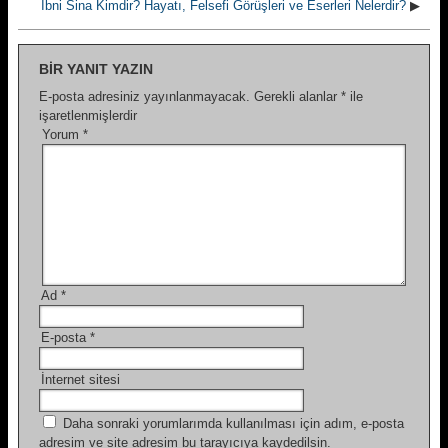
İbni Sina Kimdir? Hayatı, Felsefi Görüşleri ve Eserleri Nelerdir?
▶
BIR YANIT YAZIN
E-posta adresiniz yayınlanmayacak.
Gerekli alanlar
*
ile
işaretlenmişlerdir
Yorum
*
Ad
*
E-posta
*
İnternet sitesi
Daha sonraki yorumlarımda kullanılması için adım, e-posta
adresim ve site adresim bu tarayıcıya kaydedilsin.