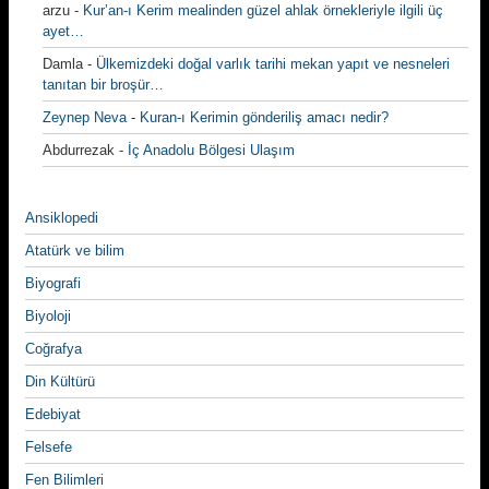
arzu
-
Kur’an-ı Kerim mealinden güzel ahlak örnekleriyle ilgili üç
ayet…
Damla
-
Ülkemizdeki doğal varlık tarihi mekan yapıt ve nesneleri
tanıtan bir broşür…
Zeynep Neva
-
Kuran-ı Kerimin gönderiliş amacı nedir?
Abdurrezak
-
İç Anadolu Bölgesi Ulaşım
Ansiklopedi
Atatürk ve bilim
Biyografi
Biyoloji
Coğrafya
Din Kültürü
Edebiyat
Felsefe
Fen Bilimleri