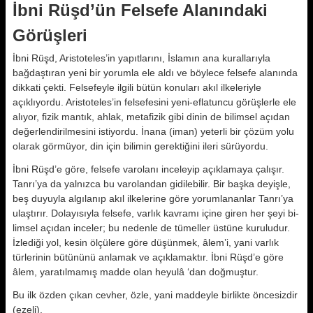
İbni Rüşd’ün Felsefe Alanındaki
Görüşleri
İbni Rüşd, Aristoteles’in yapıtlarını, İslamın ana kurallarıyla
bağdaştıran yeni bir yorumla ele aldı ve böylece felsefe alanında
dikkati çekti. Felse­feyle ilgili bütün konuları akıl ilkeleriyle
açıklıyordu. Aristoteles’in felse­fesini yeni-eflatuncu görüşlerle ele
alıyor, fizik mantık, ahlak, metafizik gibi dinin de bilimsel açıdan
değerlen­dirilmesini istiyordu. İnana (iman) ye­terli bir çözüm yolu
olarak görmüyor, din için bilimin gerektiğini ileri sürü­yordu.
İbni Rüşd’e göre, felsefe varolanı in­celeyip açıklamaya çalışır.
Tanrı’ya da yalnızca bu varolandan gidilebilir. Bir başka deyişle,
beş duyuyla algılanıp akıl ilkelerine göre yorumlananlar Tanrı’ya
ulaştırır. Dolayısıyla felsefe, varlık kavramı içine giren her şeyi bi­
limsel açıdan inceler; bu nedenle de tümeller üstüne kuruludur.
İzlediği yol, kesin ölçülere göre düşünmek, âlem’i, yani varlık
türlerinin bütünü­nü anlamak ve açıklamaktır. İbni Rüşd’e göre
âlem, yaratılmamış mad­de olan heyulâ ‘dan doğmuştur.
Bu ilk özden çıkan cevher, özle, yani maddeyle birlikte öncesizdir
(ezeli).