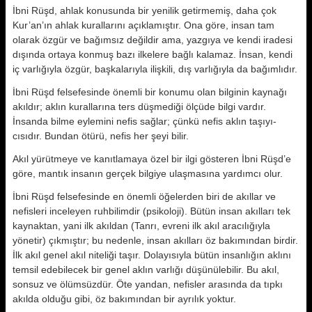
İbni Rüşd, ahlak konusunda bir yeni­lik getirmemiş, daha çok
Kur’an’ın ah­lak kurallarını açıklamıştır. Ona gö­re, insan tam
olarak özgür ve bağımsız değildir ama, yazgıya ve kendi ira­desi
dışında ortaya konmuş bazı ilke­lere bağlı kalamaz. İnsan, kendi
iç varlığıyla özgür, başkalarıyla ilişkili, dış varlığıyla da bağımlıdır.
İbni Rüşd felsefesinde önemli bir ko­numu olan bilginin kaynağı
akıldır; ak­lın kurallarına ters düşmediği ölçüde bilgi vardır.
İnsanda bilme eylemini nefis sağlar; çünkü nefis aklın taşıyı­
cısıdır. Bundan ötürü, nefis her şeyi bilir.
Akıl yürütmeye ve kanıtlamaya özel bir ilgi gösteren İbni Rüşd’e
göre, mantık insanın gerçek bilgiye ulaşma­sına yardımcı olur.
İbni Rüşd felsefesinde en önemli öğe­lerden biri de akıllar ve
nefisleri in­celeyen ruhbilimdir (psikoloji). Bütün insan akılları tek
kaynaktan, yani ilk akıldan (Tanrı, evreni ilk akıl aracılı­ğıyla
yönetir) çıkmıştır; bu nedenle, in­san akılları öz bakımından birdir.
İlk akıl genel akıl niteliği taşır. Dolayısıy­la bütün insanlığın aklını
temsil ede­bilecek bir genel aklın varlığı düşünülebilir. Bu akıl,
sonsuz ve ölümsüzdür. Öte yandan, nefisler arasında da tıp­kı
akılda olduğu gibi, öz bakımından bir ayrılık yoktur.