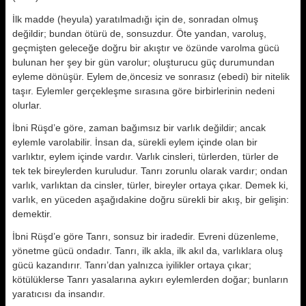
İlk madde (heyula) yaratılmadığı için de, sonradan olmuş
değildir; bundan ötürü de, sonsuzdur. Öte yandan, var­oluş,
geçmişten geleceğe doğru bir akıştır ve özünde varolma gücü
bulu­nan her şey bir gün varolur; oluşturu­cu güç durumundan
eyleme dönüşür. Eylem de,öncesiz ve sonrasız (ebedi) bir nitelik
taşır. Eylemler gerçekleşme sırasına göre birbirlerinin nedeni
olurlar.
İbni Rüşd’e göre, zaman bağımsız bir varlık değildir; ancak
eylemle varola­bilir. İnsan da, sürekli eylem içinde olan bir
varlıktır, eylem içinde vardır. Varlık cinsleri, türlerden, türler de
tek tek bireylerden kuruludur. Tanrı zorunlu olarak vardır; ondan
varlık, varlıktan da cinsler, türler, bireyler ortaya çıkar. Demek ki,
varlık, en yü­ceden aşağıdakine doğru sürekli bir akış, bir gelişin:
demektir.
İbni Rüşd’e göre Tanrı, sonsuz bir ira­dedir. Evreni düzenleme,
yönetme gü­cü ondadır. Tanrı, ilk akla, ilk akıl da, varlıklara oluş
gücü kazandırır. Tanrı’dan yalnızca iyilikler ortaya çıkar;
kötülüklerse Tanrı yasalarına aykırı eylemlerden doğar; bunların
yaratıcı­sı da insandır.