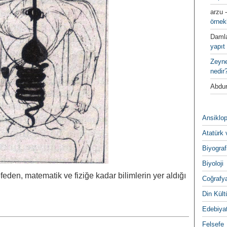
arzu
örnek
Daml
yapıt 
Zeyn
nedir
Abdur
Ansiklop
Atatürk 
Biyograf
Biyoloji
efeden, matematik ve fiziğe kadar bilimlerin yer aldığı
Coğrafy
Din Kültu
Edebiya
Felsefe