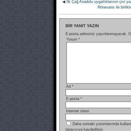
◀
İlk Çağ Anadolu uygarlıklarının çivi y
Rönesans ile birlikt
BIR YANIT YAZIN
E-posta adresiniz yayınlanmayacak.
G
Yorum
*
Ad
*
E-posta
*
İnternet sitesi
Daha sonraki yorumlarımda kullanı
tarayıcıya kaydedilsin.