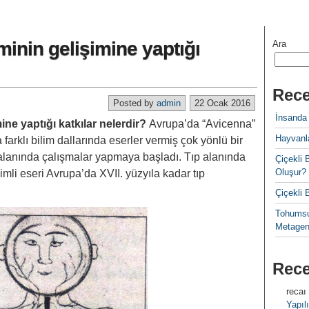
iminin gelişimine yaptığı
Ara
Rece
Posted by
admin
22 Ocak 2016
İnsanda
imine yaptığı katkılar nelerdir?
Avrupa’da “Avicenna”
Hayvanla
arklı bilim dallarında eserler vermiş çok yönlü bir
 alanında çalışmalar yapmaya başladı. Tıp alanında
Çiçekl
Oluşur?
isimli eseri Avrupa’da XVII. yüzyıla kadar tıp
Çiçekli
Tohumsu
Metagen
Rec
recaı
Yapılı