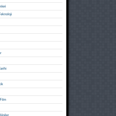
mleri
eknoloji
r
Tarihi
ik
Film
ilgiler