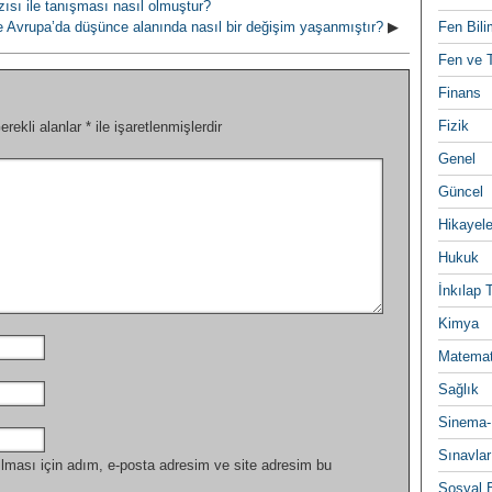
azısı ile tanışması nasıl olmuştur?
Fen Bili
e Avrupa’da düşünce alanında nasıl bir değişim yaşanmıştır?
▶
Fen ve T
Finans
Fizik
erekli alanlar
*
ile işaretlenmişlerdir
Genel
Güncel
Hikayele
Hukuk
İnkılap 
Kimya
Matemat
Sağlık
Sinema-
Sınavlar
lması için adım, e-posta adresim ve site adresim bu
Sosyal B