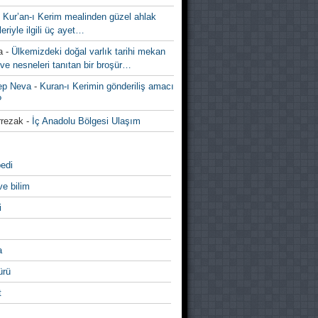
-
Kur’an-ı Kerim mealinden güzel ahlak
leriyle ilgili üç ayet…
a
-
Ülkemizdeki doğal varlık tarihi mekan
ve nesneleri tanıtan bir broşür…
ep Neva
-
Kuran-ı Kerimin gönderiliş amacı
?
rezak
-
İç Anadolu Bölgesi Ulaşım
edi
ve bilim
i
a
̈rü
t