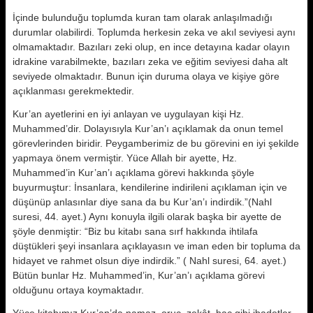
İçinde bulunduğu toplumda kuran tam olarak anlaşılmadığı
durumlar olabilirdi. Toplumda herkesin zeka ve akıl seviyesi aynı
olmamaktadır. Bazıları zeki olup, en ince detayına kadar olayın
idrakine varabilmekte, bazıları zeka ve eğitim seviyesi daha alt
seviyede olmaktadır. Bunun için duruma olaya ve kişiye göre
açıklanması gerekmektedir.
Kur’an ayetlerini en iyi anlayan ve uygulayan kişi Hz.
Muhammed’dir. Dolayısıyla Kur’an’ı açıkla­mak da onun temel
görevlerinden biridir. Peygamberimiz de bu görevini en iyi şekilde
yapmaya önem vermiştir. Yüce Allah bir ayette, Hz.
Muhammed’in Kur’an’ı açıklama görevi hakkında şöyle
buyurmuş­tur: İnsanlara, kendilerine indirileni açıklaman için ve
düşünüp anlasınlar diye sana da bu Kur’an’ı indirdik.”(Nahl
suresi, 44. ayet.) Aynı konuyla ilgili olarak başka bir ayette de
şöyle denmiştir: “Biz bu kitabı sana sırf hakkında ihtilafa
düştükleri şeyi insanlara açıklayasın ve iman eden bir topluma da
hidayet ve rahmet olsun diye indirdik.” ( Nahl suresi, 64. ayet.)
Bütün bunlar Hz. Muhammed’in, Kur’an’ı açıklama görevi
olduğunu ortaya koymaktadır.