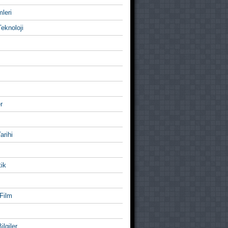
mleri
eknoloji
r
Tarihi
ik
Film
ilgiler