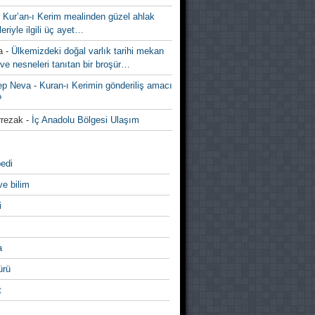
-
Kur’an-ı Kerim mealinden güzel ahlak
leriyle ilgili üç ayet…
a
-
Ülkemizdeki doğal varlık tarihi mekan
ve nesneleri tanıtan bir broşür…
ep Neva
-
Kuran-ı Kerimin gönderiliş amacı
?
rezak
-
İç Anadolu Bölgesi Ulaşım
edi
ve bilim
i
a
̈rü
t