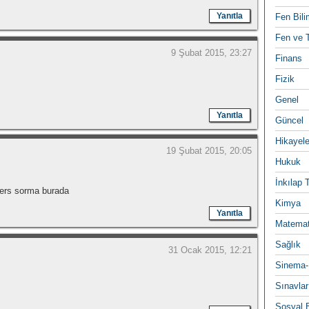
Yanıtla
Fen Bili
Fen ve T
9 Şubat 2015, 23:27
Finans
Fizik
Genel
Yanıtla
Güncel
Hikayele
19 Şubat 2015, 20:05
Hukuk
İnkılap 
ders sorma burada
Kimya
Yanıtla
Matemat
Sağlık
31 Ocak 2015, 12:21
Sinema-
Sınavlar
Sosyal B