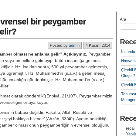
vrensel bir peygamber
Ara
elir?
Rece
Posted by
admin
4 Kasım 2014
İnsanda
ber olması ne anlama gelir? Açıklayınız.
Peygamberi
e veya bir millete gelmeyip, bütün insanlığa gelmesi,
Hayvanla
ektiğidir. Hz. İsa’dan sonra, 500 yıl peygamber gelmemiş,
Çiçekl
aya uğramıştır. Hz. Muhammed’in (s.a.v.)’a gelen mesaj
Oluşur?
tün insanlığa gönderilmiştir. Hz. Muhammed’in (s.a.v.)
Çiçekli
liller:
Tohumsu
rahmet olarak gönderdik”(Enbiyâ, 21/107). Peygamberimizin
Metagen
enselliğini ortaya koyar.
isinin babası değildir. Fakat o, Allah Resûlü ve
Rec
̧eyi hakkıyla bilendir”(Ahzâb, 33/40). Ayette belirtildiği
gamber olması onun peygamberliğinin evrensel olduğunu
recaı
Yapılı