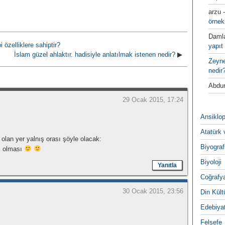
arzu
örnek
Daml
özelliklere sahiptir?
yapıt 
İslam güzel ahlaktır. hadisiyle anlatılmak istenen nedir?
▶
Zeyn
nedir
Abdur
29 Ocak 2015, 17:24
Ansiklop
Atatürk 
lan yer yalnış orası şöyle olacak:
Biyograf
i olması
Biyoloji
Yanıtla
Coğrafy
30 Ocak 2015, 23:56
Din Kültu
Edebiya
Felsefe