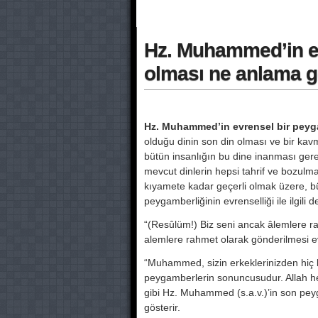
Hz. Muhammed’in e
olması ne anlama g
Hz. Muhammed’in evrensel bir peygam
olduğu dinin son din olması ve bir kavm
bütün insanlığın bu dine inanması ger
mevcut dinlerin hepsi tahrif ve bozulm
kıyamete kadar geçerli olmak üzere, bü
peygamberliğinin evrenselliği ile ilgili de
“(Resûlüm!) Biz seni ancak âlemlere 
alemlere rahmet olarak gönderilmesi evr
“Muhammed, sizin erkeklerinizden hiç bir
peygamberlerin sonuncusudur. Allah her s
gibi Hz. Muhammed (s.a.v.)’in son pey
gösterir.