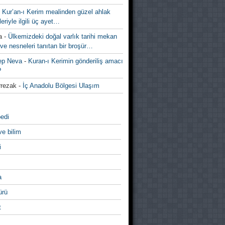
-
Kur’an-ı Kerim mealinden güzel ahlak
leriyle ilgili üç ayet…
a
-
Ülkemizdeki doğal varlık tarihi mekan
ve nesneleri tanıtan bir broşür…
ep Neva
-
Kuran-ı Kerimin gönderiliş amacı
?
rezak
-
İç Anadolu Bölgesi Ulaşım
edi
ve bilim
i
a
̈rü
t