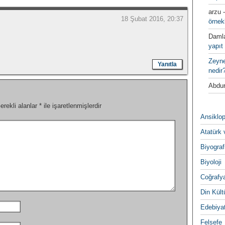
arzu
18 Şubat 2016, 20:37
örnek
Daml
yapıt 
Zeyn
Yanıtla
nedir
Abdur
erekli alanlar
*
ile işaretlenmişlerdir
Ansiklop
Atatürk 
Biyograf
Biyoloji
Coğrafy
Din Kültu
Edebiya
Felsefe