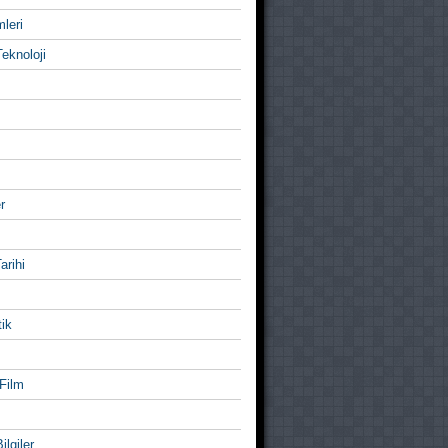
mleri
eknoloji
r
Tarihi
ik
Film
ilgiler