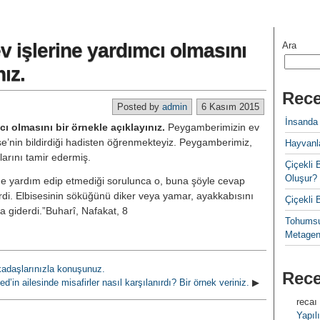
işlerine yardımcı olmasını
Ara
nız.
Rece
Posted by
admin
6 Kasım 2015
İnsanda
 olmasını bir örnekle açıklayınız.
Peygamberimizin ev
Aişe’nin bildirdiği hadisten öğrenmekteyiz. Peygamberimiz,
Hayvanla
ılarını tamir edermiş.
Çiçekl
Oluşur?
ne yardım edip etmediği sorulunca o, buna şöyle cevap
di. Elbisesinin söküğünü diker veya yamar, ayakkabısını
Çiçekli
giderdi.”Buharî, Nafakat, 8
Tohumsu
Metagen
adaşlarınızla konuşunuz.
Rec
n ailesinde misafirler nasıl karşılanırdı? Bir örnek veriniz.
▶
recaı
Yapılı