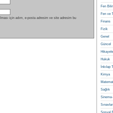
Fen Bili
Fen ve T
lması için adım, e-posta adresim ve site adresim bu
Finans
Fizik
Genel
Güncel
Hikayele
Hukuk
İnkılap 
Kimya
Matemat
Sağlık
Sinema-
Sınavlar
Sosyal B