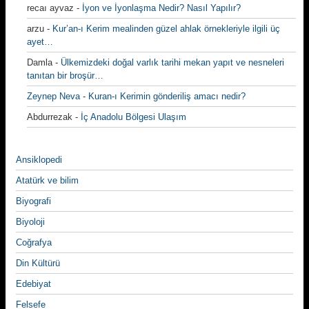
recaı ayvaz
-
İyon ve İyonlaşma Nedir? Nasıl Yapılır?
arzu
-
Kur’an-ı Kerim mealinden güzel ahlak örnekleriyle ilgili üç
ayet…
Damla
-
Ülkemizdeki doğal varlık tarihi mekan yapıt ve nesneleri
tanıtan bir broşür…
Zeynep Neva
-
Kuran-ı Kerimin gönderiliş amacı nedir?
Abdurrezak
-
İç Anadolu Bölgesi Ulaşım
Ansiklopedi
Atatürk ve bilim
Biyografi
Biyoloji
Coğrafya
Din Kültürü
Edebiyat
Felsefe