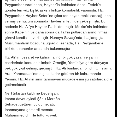
Peygamber tarafından, Hayber’in fethinden önce, Fedek’e
gönderilen yüz kişilik askerî birliğe komutanlık yapmıştır. Hz.
Peygamber, Hayber Seferi’ne çıkarken beyaz renkli sancağı ona
vermiş ve hücum sonunda Hayber’in fethi gerçekleşmiştir. Bu
nedenle Hz. Ali’ye Hayber Fatihi denmiştir. Mekke’nin fethinden
sonra Kâbe’nin ve daha sonra da Taif’in putlardan arındırılması
görevi kendisine verilmiştir. Huneyn Savaşı’nda, başlangıçta
Müslümanların bozguna uğradığı esnada, Hz. Peygamberle
birlikte direnenler arasında bulunmuştur.
Hz. Ali’nin cesaret ve kahramanlığı birçok yazar ve şairin
eserlerinde konu edinilmiştir. Örneğin, Yemînî’ye göre dünyaya
pek çok yiğit gelmiş, geçmiştir. Hz. Ali bunlardan biridir. O, İslam’ı,
Arap Yarımadası’nın dışına kadar götüren bir kahramandır.
Yemînî, Hz. Ali’nin sınır tanımayan mücadelesini şu satırlarda dile
getirmektedir:
Ne Türkistan kaldı ne Bedehşan,
İmana davet eyledi Şâh-ı Merdân.
Şehadet getüren buldu necâtı,
İnanmayana gösterdi memâtı.
Muhammed dini ile tuttu kuvvet,