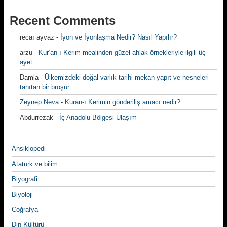
Recent Comments
recaı ayvaz
-
İyon ve İyonlaşma Nedir? Nasıl Yapılır?
arzu
-
Kur’an-ı Kerim mealinden güzel ahlak örnekleriyle ilgili üç
ayet…
Damla
-
Ülkemizdeki doğal varlık tarihi mekan yapıt ve nesneleri
tanıtan bir broşür…
Zeynep Neva
-
Kuran-ı Kerimin gönderiliş amacı nedir?
Abdurrezak
-
İç Anadolu Bölgesi Ulaşım
Ansiklopedi
Atatürk ve bilim
Biyografi
Biyoloji
Coğrafya
Din Kültürü