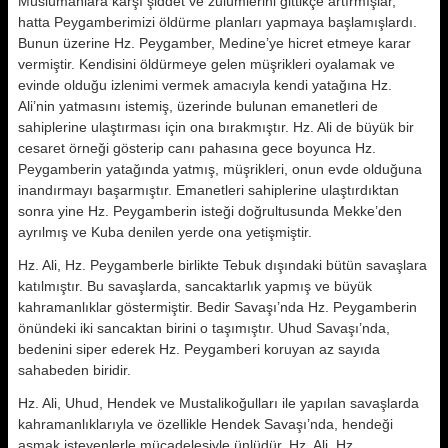
Müslümanlara karşı şiddet ve zulümlerini gittikçe artırmışlar,
hatta Peygamberimizi öldürme planları yapmaya başlamışlardı.
Bunun üzerine Hz. Peygamber, Medine’ye hicret etmeye karar
vermiştir. Kendisini öldürmeye gelen müşrikleri oyalamak ve
evinde olduğu izlenimi vermek amacıyla kendi yatağına Hz.
Ali’nin yatmasını istemiş, üzerinde bulunan emanetleri de
sahiplerine ulaştırması için ona bırakmıştır. Hz. Ali de büyük bir
cesaret örneği gösterip canı pahasına gece boyunca Hz.
Peygamberin yatağında yatmış, müşrikleri, onun evde olduğuna
inandırmayı başarmıştır. Emanetleri sahiplerine ulaştırdıktan
sonra yine Hz. Peygamberin isteği doğrultusunda Mekke’den
ayrılmış ve Kuba denilen yerde ona yetişmiştir.
Hz. Ali, Hz. Peygamberle birlikte Tebuk dışındaki bütün savaşlara
katılmıştır. Bu savaşlarda, sancaktarlık yapmış ve büyük
kahramanlıklar göstermiştir. Bedir Savaşı’nda Hz. Peygamberin
önündeki iki sancaktan birini o taşımıştır. Uhud Savaşı’nda,
bedenini siper ederek Hz. Peygamberi koruyan az sayıda
sahabeden biridir.
Hz. Ali, Uhud, Hendek ve Mustalikoğulları ile yapılan savaşlarda
kahramanlıklarıyla ve özellikle Hendek Savaşı’nda, hendeği
aşmak isteyenlerle mücadelesiyle ünlüdür. Hz. Ali, Hz.