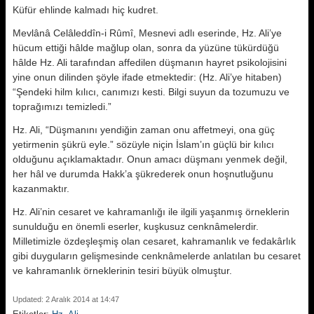
Küfür ehlinde kalmadı hiç kudret.
Mevlânâ Celâleddîn-i Rûmî, Mesnevi adlı eserinde, Hz. Ali’ye
hücum ettiği hâlde mağlup olan, sonra da yüzüne tükürdüğü
hâlde Hz. Ali tarafından affedilen düşmanın hayret psikolojisini
yine onun dilinden şöyle ifade etmektedir: (Hz. Ali’ye hitaben)
“Şendeki hilm kılıcı, canımızı kesti. Bilgi suyun da tozumuzu ve
toprağımızı temizledi.”
Hz. Ali, “Düşmanını yendiğin zaman onu affetmeyi, ona güç
yetirmenin şükrü eyle.” sözüyle niçin İslam’ın güçlü bir kılıcı
olduğunu açıklamaktadır. Onun amacı düşmanı yenmek değil,
her hâl ve durumda Hakk’a şükrederek onun hoşnutluğunu
kazanmaktır.
Hz. Ali’nin cesaret ve kahramanlığı ile ilgili yaşanmış örneklerin
sunulduğu en önemli eserler, kuşkusuz cenknâmelerdir.
Milletimizle özdeşleşmiş olan cesaret, kahramanlık ve fedakârlık
gibi duyguların gelişmesinde cenknâmelerde anlatılan bu cesaret
ve kahramanlık örneklerinin tesiri büyük olmuştur.
Updated: 2 Aralık 2014 at 14:47