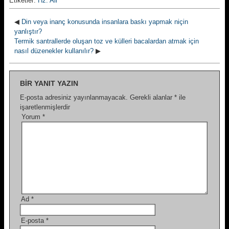
Etiketler:
Hz. Ali
◀
Din veya inanç konusunda insanlara baskı yapmak niçin
yanlıştır?
Termik santrallerde oluşan toz ve külleri ba­calardan atmak için
nasıl düzenekler kullanılır?
▶
BIR YANIT YAZIN
E-posta adresiniz yayınlanmayacak.
Gerekli alanlar
*
ile
işaretlenmişlerdir
Yorum
*
Ad
*
E-posta
*