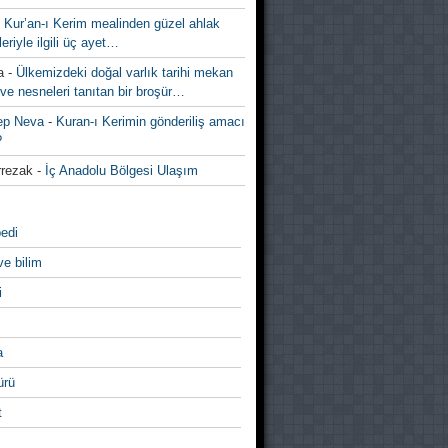
-
Kur’an-ı Kerim mealinden güzel ahlak
leriyle ilgili üç ayet…
a
-
Ülkemizdeki doğal varlık tarihi mekan
ve nesneleri tanıtan bir broşür…
ep Neva
-
Kuran-ı Kerimin gönderiliş amacı
?
rezak
-
İç Anadolu Bölgesi Ulaşım
edi
ve bilim
i
a
̈rü
t