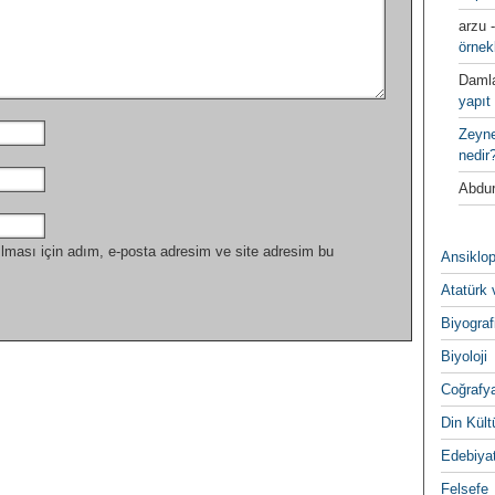
arzu
örnek
Daml
yapıt 
Zeyn
nedir
Abdur
lması için adım, e-posta adresim ve site adresim bu
Ansiklop
Atatürk 
Biyograf
Biyoloji
Coğrafy
Din Kültu
Edebiya
Felsefe