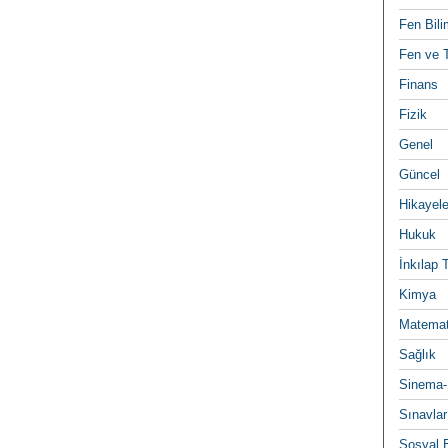
Fen Bili
Fen ve T
Finans
Fizik
Genel
Güncel
Hikayele
Hukuk
İnkılap 
Kimya
Matemat
Sağlık
Sinema-
Sınavlar
Sosyal B