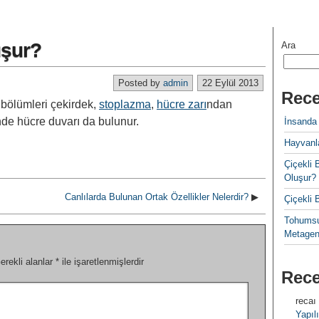
şur?
Ara
Posted by
admin
22 Eylül 2013
Rece
ölümleri çekirdek,
stoplazma
,
hücre zarı
ndan
rinde hücre duvarı da bulunur.
İnsanda
Hayvanla
Çiçekl
Oluşur?
Canlılarda Bulunan Ortak Özellikler Nelerdir?
▶
Çiçekli
Tohumsu
Metagen
erekli alanlar
*
ile işaretlenmişlerdir
Rec
recaı
Yapılı