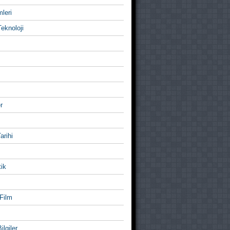
mleri
eknoloji
r
Tarihi
ik
Film
ilgiler