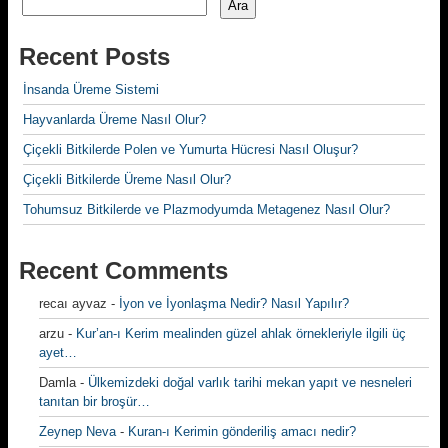
Ara
Recent Posts
İnsanda Üreme Sistemi
Hayvanlarda Üreme Nasıl Olur?
Çiçekli Bitkilerde Polen ve Yumurta Hücresi Nasıl Oluşur?
Çiçekli Bitkilerde Üreme Nasıl Olur?
Tohumsuz Bitkilerde ve Plazmodyumda Metagenez Nasıl Olur?
Recent Comments
recaı ayvaz
-
İyon ve İyonlaşma Nedir? Nasıl Yapılır?
arzu
-
Kur’an-ı Kerim mealinden güzel ahlak örnekleriyle ilgili üç
ayet…
Damla
-
Ülkemizdeki doğal varlık tarihi mekan yapıt ve nesneleri
tanıtan bir broşür…
Zeynep Neva
-
Kuran-ı Kerimin gönderiliş amacı nedir?