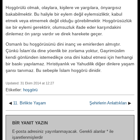
Hoşgörülü olmak, olaylara, kişilere ve yargılara, önyargısız
bakabilmektir. Bu haliyle bir eylem değil eylemsizliktir, kabul
etmek veya etmemek değil olduğu görebilmektir. Hoşgörüsüzlük
ise bir eylemi gerektirir, olumsuzluk ifade eder karşındakini
dinlemez ön yargı vardır ve direk harekete geçer.
Osmanlı bu hoşgörüsünü dini inanç ve emirlerden almıştır.
Çünkü İslam’da dine yöenlik bir zorlama yoktur, Gayrimüslim
kendi gönlünden istemedikçe ona dini kabul etmesi için herhangi
bir baskı yapılamaz. Hıristiyanlık ve Yahudilik diğer dinlere yaşam
şansı tanımaz. Bu sebeple İslam hoşgörü dinidir.
Updated: 31 Ekim 2014 at 12:27
Etiketler:
hoşgörü
◀
11. Birlikte Yaşam
Şehirlerin Anlattıkları
▶
BIR YANIT YAZIN
E-posta adresiniz yayınlanmayacak.
Gerekli alanlar
*
ile
işaretlenmişlerdir