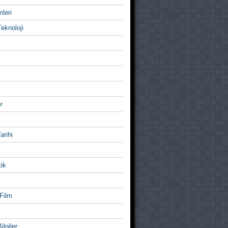
mleri
eknoloji
r
Tarihi
ik
Film
ilgiler