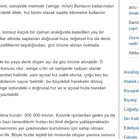
irimi, saniyede metredir (simge: m/sn).Bunların katlarından
arzu
delik dilde, hız birimi olarak saatte kilometre kullanılır:
örnek
Daml
yapıt 
 sonsuz küçük bir zaman aralığında katedilen yay bir
Zeyn
ullar altında saptanan doğrusal hıza, teğetsel hız da denir.
nedir
 özelliklerini taşıdığından, göz önüne alınan noktada
Abdur
 bu yaya denk düşen açı da göz önüne alınabilir. O
̈z konusu olur; simge u’dır ve saniyede radyan olarak
Ansiklop
 hareket halinde, yani açısal hız sabit olursa, çoğu kez bu
dolanım sayısı belirtilir; bu büyüklük hareketin dönüş
Atatürk 
ünge üstündeki v doğrusal hız ve w açısal hızla hareket
Biyograf
yazılabilir:
Biyoloji
Coğrafy
ayılma hızıdır: 300 000 km/sn. Kozmik ışınlardan gelen ya da
Din Kültu
n bazı taneciklerin hızları bu limit değere yaklaşmaktadır.
 merminin yer çekiminden kurtulması için sahip olması
Edebiya
/sn’dir. Böyle hızlar tepkili bir motorda oluşan yanma sonucu
Felsefe