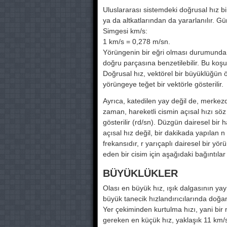
Uluslararası sistemdeki doğrusal hız b
ya da altkatlarından da yararlanılır. Gün
Simgesi km/s:
1 km/s = 0,278 m/sn.
Yörüngenin bir eğri olması durumunda,
doğru parçasına benzetilebilir. Bu koş
Doğrusal hız, vektörel bir büyüklüğün
yörüngeye teğet bir vektörle gösterilir.
Ayrıca, katedilen yay değil de, merkezde
zaman, hareketli cismin açısal hızı so
gösterilir (rd/sn). Düzgün dairesel bir
açısal hız değil, bir dakikada yapılan n 
frekansıdır, r yarıçaplı dairesel bir yör
eden bir cisim için aşağıdaki bağıntılar 
BÜYÜKLÜKLER
Olası en büyük hız, ışık dalgasının y
büyük tanecik hızlandırıcılarında doğa
Yer çekiminden kurtulma hızı, yani bir
gereken en küçük hız, yaklaşık 11 km