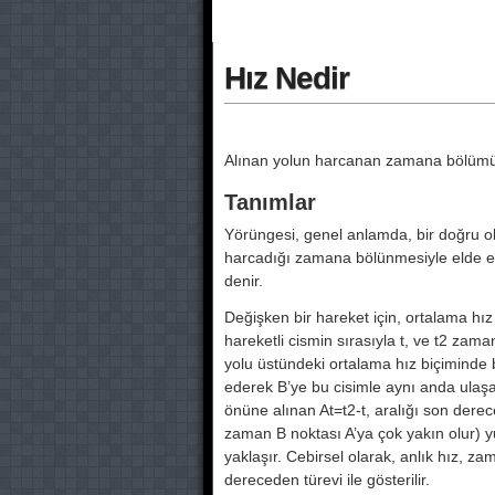
Hız Nedir
Alınan yolun harcanan zamana bölümu
Tanımlar
Yörüngesi, genel anlamda, bir doğru ol
harcadığı zamana bölünmesiyle elde edi
denir.
Değişken bir hareket için, ortalama hız
hareketli cismin sırasıyla t, ve t2 zam
yolu üstündeki ortalama hız biçiminde 
ederek B’ye bu cisimle aynı anda ulaşa
önüne alınan At=t2-t, aralığı son derece 
zaman B noktası A’ya çok yakın olur) yuk
yaklaşır. Cebirsel olarak, anlık hız, za
dereceden türevi ile gösterilir.