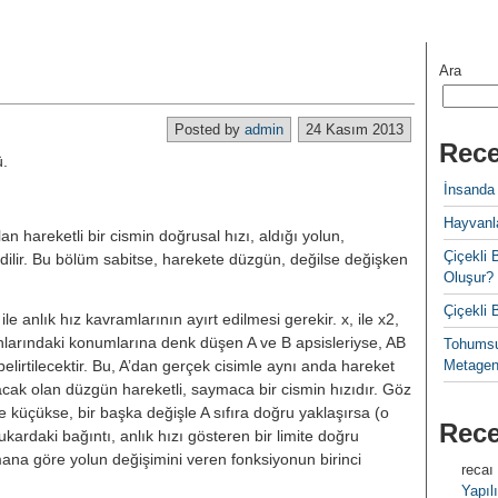
Ara
Posted by
admin
24 Kasım 2013
Rece
̈.
İnsanda
Hayvanla
an hareketli bir cismin doğrusal hızı, aldığı yolun,
Çiçekl
lir. Bu bölüm sabitse, harekete düzgün, değilse değişken
Oluşur?
Çiçekli
 ile anlık hız kavramlarının ayırt edilmesi gerekir. x, ile x2,
anlarındaki konumlarına denk düşen A ve B apsisleriyse, AB
Tohumsu
belirtilecektir. Bu, A’dan gerçek cisimle aynı anda hareket
Metagen
cak olan düzgün hareketli, saymaca bir cismin hızıdır. Göz
küçükse, bir başka değişle A sıfıra doğru yaklaşırsa (o
Rec
ardaki bağıntı, anlık hızı gösteren bir limite doğru
mana göre yolun değişimini veren fonksiyonun birinci
recaı
Yapılı