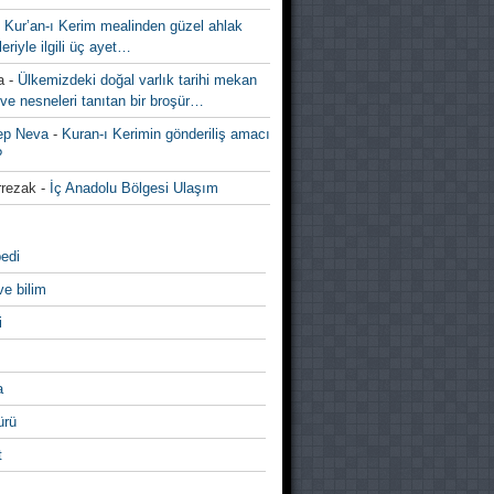
-
Kur’an-ı Kerim mealinden güzel ahlak
leriyle ilgili üç ayet…
a
-
Ülkemizdeki doğal varlık tarihi mekan
ve nesneleri tanıtan bir broşür…
ep Neva
-
Kuran-ı Kerimin gönderiliş amacı
?
rezak
-
İç Anadolu Bölgesi Ulaşım
edi
ve bilim
i
a
̈rü
t