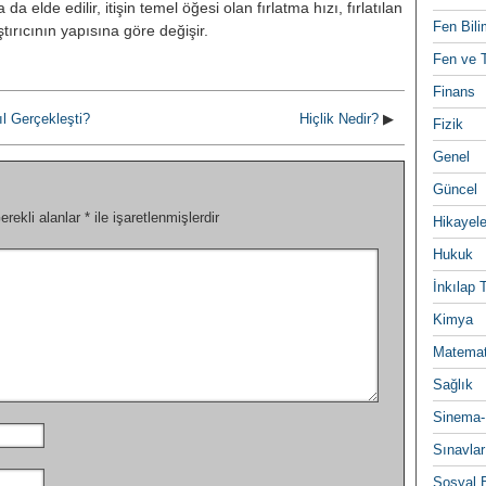
 da elde edilir, itişin temel öğesi olan fırlatma hızı, fırlatılan
Fen Bili
̧tırıcının yapısına göre değişir.
Fen ve T
Finans
l Gerçekleşti?
Hiçlik Nedir?
▶
Fizik
Genel
Güncel
erekli alanlar
*
ile işaretlenmişlerdir
Hikayele
Hukuk
İnkılap 
Kimya
Matemat
Sağlık
Sinema-
Sınavlar
Sosyal B