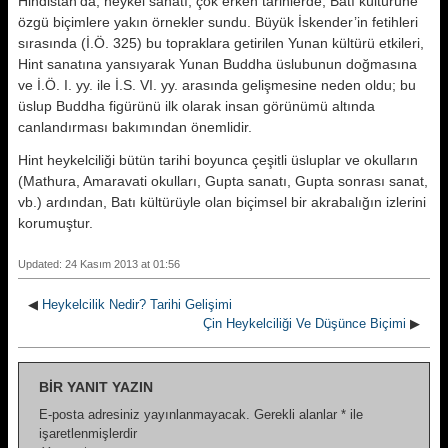
Hindistan’da, heykel sanatı, çok erken tarihlerde, Batı kültürüne
özgü biçimlere yakın örnekler sundu. Büyük İskender’in fetihleri
sırasında (İ.Ö. 325) bu topraklara getirilen Yunan kültürü etkileri,
Hint sanatına yansıyarak Yunan Buddha üslubunun doğmasına
ve İ.Ö. I. yy. ile İ.S. VI. yy. arasında gelişmesine neden oldu; bu
üslup Buddha figürünü ilk olarak insan görünümü altında
canlandırması bakımından önemlidir.
Hint heykelciliği bütün tarihi boyunca çeşitli üsluplar ve okulların
(Mathura, Amaravati okulları, Gupta sanatı, Gupta sonrası sanat,
vb.) ardından, Batı kültürüyle olan biçimsel bir akrabalığın izlerini
korumuştur.
Updated: 24 Kasım 2013 at 01:56
◀
Heykelcilik Nedir? Tarihi Gelişimi
Çin Heykelciliği Ve Düşünce Biçimi
▶
BIR YANIT YAZIN
E-posta adresiniz yayınlanmayacak.
Gerekli alanlar
*
ile
işaretlenmişlerdir