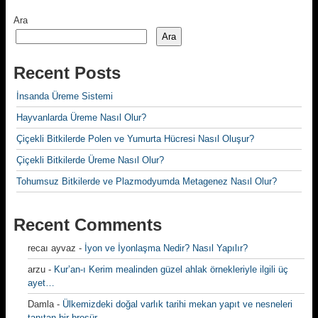
Ara
Ara
Recent Posts
İnsanda Üreme Sistemi
Hayvanlarda Üreme Nasıl Olur?
Çiçekli Bitkilerde Polen ve Yumurta Hücresi Nasıl Oluşur?
Çiçekli Bitkilerde Üreme Nasıl Olur?
Tohumsuz Bitkilerde ve Plazmodyumda Metagenez Nasıl Olur?
Recent Comments
recaı ayvaz
-
İyon ve İyonlaşma Nedir? Nasıl Yapılır?
arzu
-
Kur’an-ı Kerim mealinden güzel ahlak örnekleriyle ilgili üç
ayet…
Damla
-
Ülkemizdeki doğal varlık tarihi mekan yapıt ve nesneleri
tanıtan bir broşür…