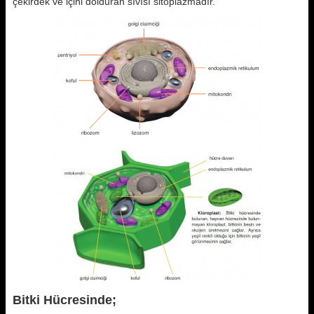
çekirdek ve içini dolduran sıvısı sitoplazmadır.
Bitki Hücresinde;