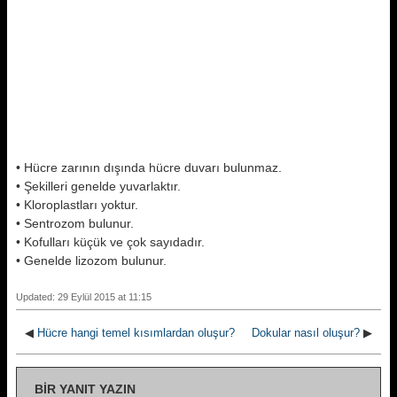
• Hücre zarının dışında hücre duvarı bulunmaz.
• Şekilleri genelde yuvarlaktır.
• Kloroplastları yoktur.
• Sentrozom bulunur.
• Kofulları küçük ve çok sayıdadır.
• Genelde lizozom bulunur.
Updated: 29 Eylül 2015 at 11:15
◀
Hücre hangi temel kısımlardan oluşur?
Dokular nasıl oluşur?
▶
BIR YANIT YAZIN