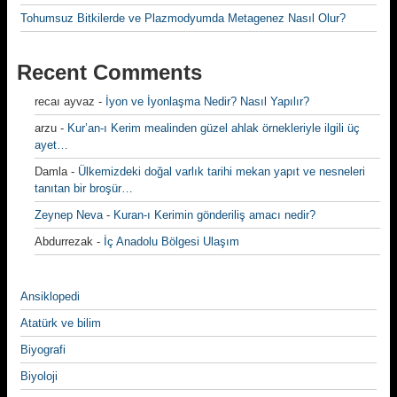
Tohumsuz Bitkilerde ve Plazmodyumda Metagenez Nasıl Olur?
Recent Comments
recaı ayvaz
-
İyon ve İyonlaşma Nedir? Nasıl Yapılır?
arzu
-
Kur’an-ı Kerim mealinden güzel ahlak örnekleriyle ilgili üç
ayet…
Damla
-
Ülkemizdeki doğal varlık tarihi mekan yapıt ve nesneleri
tanıtan bir broşür…
Zeynep Neva
-
Kuran-ı Kerimin gönderiliş amacı nedir?
Abdurrezak
-
İç Anadolu Bölgesi Ulaşım
Ansiklopedi
Atatürk ve bilim
Biyografi
Biyoloji