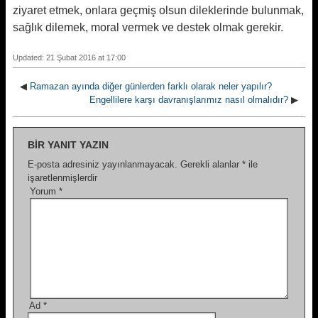
ziyaret etmek, onlara geçmiş olsun dileklerinde bulunmak,
sağlık dilemek, moral vermek ve destek olmak gerekir.
Updated: 21 Şubat 2016 at 17:00
◀
Ramazan ayında diğer günlerden farklı olarak neler yapılır?
Engellilere karşı davranışlarımız nasıl olmalıdır?
▶
BIR YANIT YAZIN
E-posta adresiniz yayınlanmayacak.
Gerekli alanlar
*
ile
işaretlenmişlerdir
Yorum
*
Ad
*