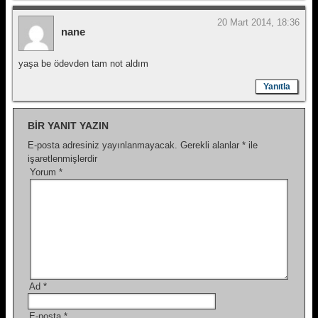
20 Mart 2014, 18:36
nane
yaşa be ödevden tam not aldım
Yanıtla
BIR YANIT YAZIN
E-posta adresiniz yayınlanmayacak.
Gerekli alanlar
*
ile
işaretlenmişlerdir
Yorum
*
Ad
*
E-posta
*