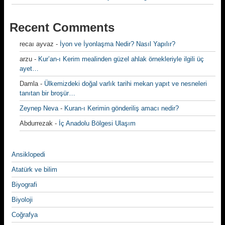
Recent Comments
recaı ayvaz
-
İyon ve İyonlaşma Nedir? Nasıl Yapılır?
arzu
-
Kur’an-ı Kerim mealinden güzel ahlak örnekleriyle ilgili üç
ayet…
Damla
-
Ülkemizdeki doğal varlık tarihi mekan yapıt ve nesneleri
tanıtan bir broşür…
Zeynep Neva
-
Kuran-ı Kerimin gönderiliş amacı nedir?
Abdurrezak
-
İç Anadolu Bölgesi Ulaşım
Ansiklopedi
Atatürk ve bilim
Biyografi
Biyoloji
Coğrafya