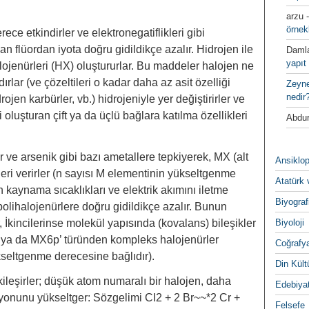
arzu
örnek
ece etkindirler ve elektronegatiflikleri gibi
lan flüordan iyota doğru gidildikçe azalır. Hidrojen ile
Daml
yapıt 
ojenürleri (HX) oluştururlar. Bu maddeler halojen ne
lar (ve çözeltileri o kadar daha az asit özelliği
Zeyn
nedir
drojen karbürler, vb.) hidrojeniyle yer değiştirirler ve
luşturan çift ya da üçlü bağlara katılma özellikleri
Abdur
sfor ve arsenik gibi bazı ametallere tepkiyerek, MX (alt
Ansiklop
̈rleri verirler (n sayısı M elementinin yükseltgenme
Atatürk 
in kaynama sıcaklıkları ve elektrik akımını iletme
Biyograf
 polihalojenürlere doğru gidildikçe azalır. Bunun
r, İkincilerinse molekül yapısında (kovalans) bileşikler
Biyoloji
 ya da MX6p’ türünden kompleks halojenürler
Coğrafy
̈kseltgenme derecesine bağlıdır).
Din Kültu
ileşirler; düşük atom numaralı bir halojen, daha
Edebiya
yonunu yükseltger: Sözgelimi CI2 + 2 Br~~*2 Cr +
Felsefe