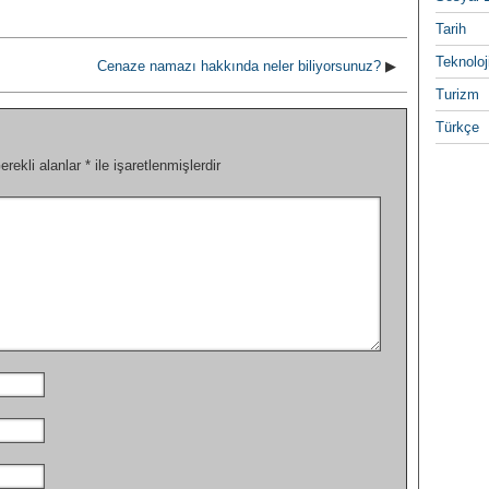
Tarih
Teknoloj
Cenaze namazı hakkında neler biliyorsunuz?
▶
Turizm
Türkçe
erekli alanlar
*
ile işaretlenmişlerdir