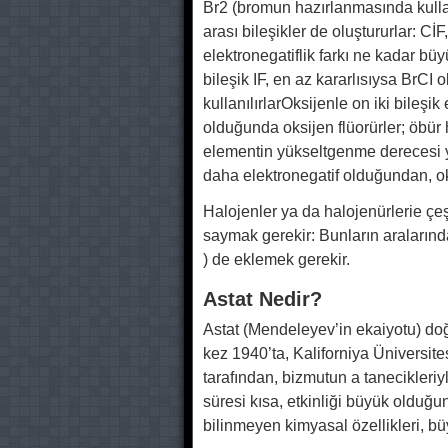
Br2 (bromun hazırlanmasında kullanı
arası bileşikler de oluştururlar: Cİ
elektronegatiflik farkı ne kadar büy
bileşik IF, en az kararlısıysa BrCI olu
kullanılırlarOksijenle on iki bileşik
olduğunda oksijen flüorürler; öbu
elementin yükseltgenme derecesi yu
daha elektronegatif olduğundan, o
Halojenler ya da halojenürlerie çeş
saymak gerekir: Bunların aralarından 
) de eklemek gerekir.
Astat Nedir?
Astat (Mendeleyev’in ekaiyotu) dog
kez 1940’ta, Kaliforniya Üniversi
tarafından, bizmutun a tanecikleriy
süresi kısa, etkinliği büyük olduğ
bilinmeyen kimyasal özellikleri, büy