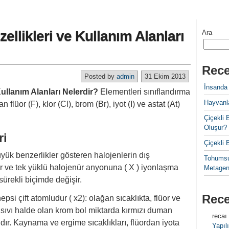
zellikleri ve Kullanım Alanları
Ara
Rece
Posted by
admin
31 Ekim 2013
İnsanda
Kullanım Alanları Nelerdir?
Elementleri sınıflandırma
Hayvanla
 flüor (F), klor (Cl), brom (Br), iyot (I) ve astat (At)
Çiçekl
Oluşur?
ri
Çiçekli
yük benzerlikler gösteren halojenlerin dış
Tohumsu
 ve tek yüklü halojenür anyonuna ( X ) iyonlaşma
Metagen
sürekli biçimde değişir.
Rec
psi çift atomludur ( x2): olağan sıcaklıkta, flüor ve
; sıvı halde olan krom bol miktarda kırmızı duman
recaı
tıdır. Kaynama ve ergime sıcaklıkları, flüordan iyota
Yapılı