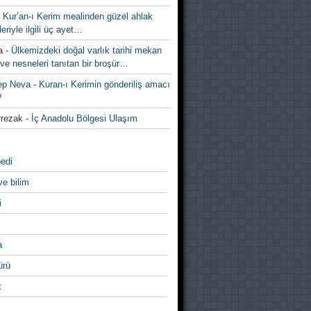
-
Kur’an-ı Kerim mealinden güzel ahlak
leriyle ilgili üç ayet…
a
-
Ülkemizdeki doğal varlık tarihi mekan
ve nesneleri tanıtan bir broşür…
ep Neva
-
Kuran-ı Kerimin gönderiliş amacı
?
rezak
-
İç Anadolu Bölgesi Ulaşım
edi
ve bilim
i
a
̈rü
t