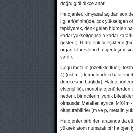
doğru gidildikçe artar.
Halojenler, kimyasal açıdan son der
ilgileri(afinite)de, çok yükseltgen o
tepkiyerek, denk gelen hidrojen hal
kadar yükseltgense o kadar kararlıdır
gösterir). Hidrojenli bileşiklerin (hi
organik türevlerin halojenleşmesini o
vardır.
Çoğu metalle (özellikle flüor), fo
4) (üst m -) formülündeki halojenu
derecesine bağlıdır). Halojenürler
elverişliliği, monohalojenürlerden
nedeni, birincilerin iyonik bileşikle
olmasıdır. Metaller, ayrıca, MX4m~
oluşturabilirler (m ve p, metalin yu
Halojenler birbirleri arasında da etk
yüksek atom numaralı bir halojen i