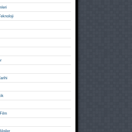
mleri
eknoloji
r
Tarihi
ik
Film
ilgiler