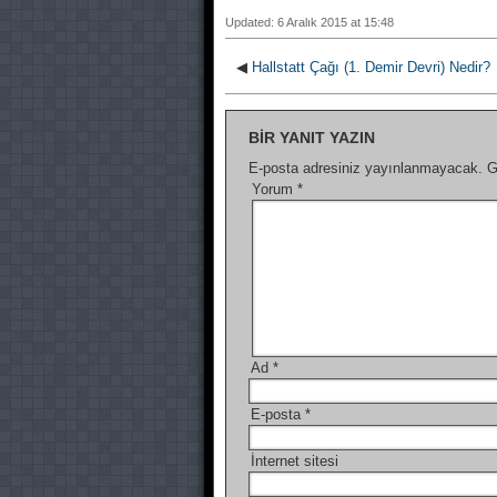
Updated: 6 Aralık 2015 at 15:48
◀
Hallstatt Çağı (1. Demir Devri) Nedir?
BIR YANIT YAZIN
E-posta adresiniz yayınlanmayacak.
G
Yorum
*
Ad
*
E-posta
*
İnternet sitesi