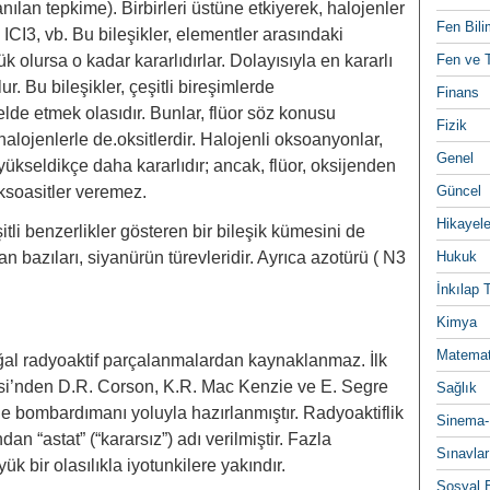
lan tepkime). Birbirleri üstüne etkiyerek, halojenler
Fen Bili
F, ICI3, vb. Bu bileşikler, elementler arasındaki
ük olursa o kadar kararlıdırlar. Dolayısıyla en kararlı
Fen ve T
r. Bu bileşikler, çeşitli bireşimlerde
Finans
 elde etmek olasıdır. Bunlar, flüor söz konusu
Fizik
̈r halojenlerle de.oksitlerdir. Halojenli oksoanyonlar,
Genel
̈kseldikçe daha kararlıdır; ancak, flüor, oksijenden
ksoasitler veremez.
Güncel
Hikayele
itli benzerlikler gösteren bir bileşik kümesini de
bazıları, siyanürün türevleridir. Ayrıca azotürü ( N3
Hukuk
İnkılap 
Kimya
Matemat
̆al radyoaktif parçalanmalardan kaynaklanmaz. İlk
tesi’nden D.R. Corson, K.R. Mac Kenzie ve E. Segre
Sağlık
le bombardımanı yoluyla hazırlanmıştır. Radyoaktiflik
Sinema-
undan “astat” (“kararsız”) adı verilmiştir. Fazla
Sınavlar
ük bir olasılıkla iyotunkilere yakındır.
Sosyal B