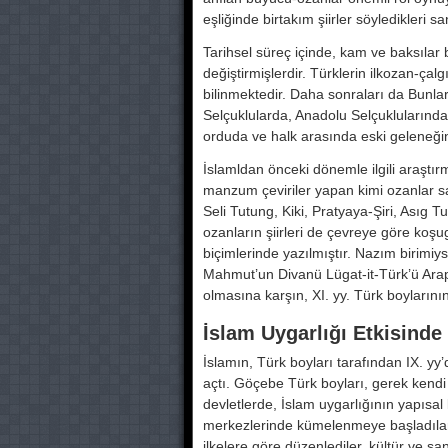
eşliğinde birtakım şiirler söyledikleri 
Tarihsel süreç içinde, kam ve baksılar 
değiştirmişlerdir. Türklerin ilkozan-ç
bilinmektedir. Daha sonraları da Bunla
Selçuklularda, Anadolu Selçuklularınd
orduda ve halk arasında eski geleneğin b
İslamldan önceki dönemle ilgili araştır
manzum çeviriler yapan kimi ozanlar sa
Seli Tutung, Kiki, Pratyaya-Şiri, Asıg T
ozanların şiirleri de çevreye göre koşug
biçimlerinde yazılmıştır. Nazım birimiyse,
Mahmut’un Divanü Lügat-it-Türk’ü Arap
olmasına karşın, XI. yy. Türk boylarının h
İslam Uygarlığı Etkisinde
İslamın, Türk boyları tarafından IX. y
açtı. Göçebe Türk boyları, gerek kend
devletlerde, İslam uygarlığının yapısal 
merkezlerinde kümelenmeye başladılar, 
ilkelere göre düzenlediler, kültür ve s