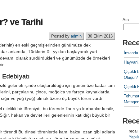
r? ve Tarihi
Ara
Posted by
admin
30 Ekim 2013
Rece
lerinin) en eski geçmişlerinden günümüze dek
i; dar anlamda, Türklerin XI. yy’dan başlayarak yurt
İnsanda
 devamı olarak sürdürdükleri ve günümüzde de örnekleri
Hayvanla
ir.
Çiçekl
k Edebiyatı
Oluşur?
özlü gelenek içinde oluşturulduğu için günümüze kadar tam
Çiçekli
lerini, parçalarını, çince, moğolca ve farsça kaynaklarda
Tohumsu
sığır ve yuğ (yoğ) olmak üzere üç büyük tören vardı
Metagen
l nitelikli bir töreniydi; bu törende Tanrı’ya kurbanlar kesilir,
ığır, hakan ve devlet ileri gelenlerinin katıldığı büyük bir
Rec
recaı
bir törendi Bu dinsel törenlerde kam, baksı, ozan gibi adlarla
Yapılı
orlardı (büyücü-ozanların, törenler sırasında müzik