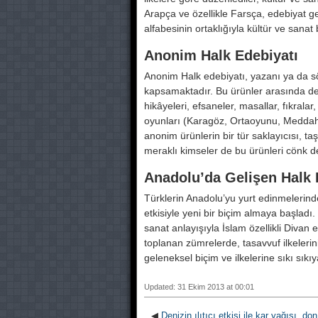
Arapça ve özellikle Farsça, edebiyat g
alfabesinin ortaklığıyla kültür ve sanat b
Anonim Halk Edebiyatı
Anonim Halk edebiyatı, yazanı ya da söyl
kapsamaktadır. Bu ürünler arasında des
hikâyeleri, efsaneler, masallar, fıkralar, 
oyunları (Karagöz, Ortaoyunu, Meddah) sa
anonim ürünlerin bir tür saklayıcısı, taş
meraklı kimseler de bu ürünleri cönk d
Anadolu’da Gelişen Halk 
Türklerin Anadolu’yu yurt edinmelerinden
etkisiyle yeni bir biçim almaya başladı. O
sanat anlayışıyla İslam özellikli Divan
toplanan zümrelerde, tasavvuf ilkelerin
geleneksel biçim ve ilkelerine sıkı sıkıya
Updated: 31 Ekim 2013 at 00:01
◀
Denizin ılıtıcı etkisi ile kar yağışı, don 