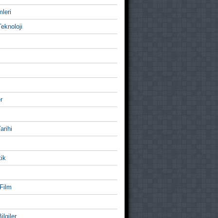
mleri
eknoloji
r
Tarihi
ik
Film
ilgiler