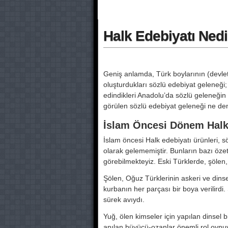
Halk Edebiyatı Nedi
Geniş anlamda, Türk boylarının (devlet
oluşturdukları sözlü edebiyat geleneğ
edindikleri Anadolu’da sözlü geleneğin
görülen sözlü edebiyat geleneği ne den
İslam Öncesi Dönem Hal
İslam öncesi Halk edebiyatı ürünleri, s
olarak gelememiştir. Bunların bazı özet
görebilmekteyiz. Eski Türklerde, şölen, 
Şölen, Oğuz Türklerinin askeri ve dinse
kurbanın her parçası bir boya verilirdi. S
sürek avıydı.
Yuğ, ölen kimseler için yapılan dinsel 
anılan büyücü-ozanlar önemli rol oynuy