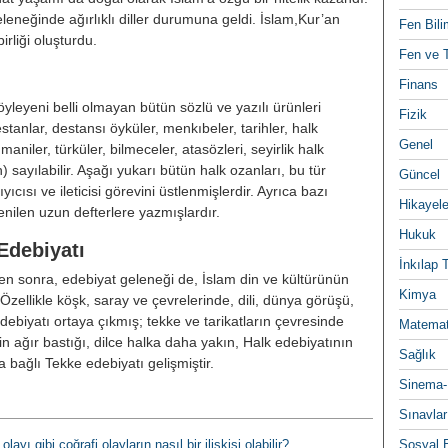
eleneğinde ağırlıklı diller durumuna geldi. İslam,Kur’an
Fen Bili
irliği oluşturdu.
Fen ve T
Finans
eyeni belli olmayan bütün sözlü ve yazılı ürünleri
Fizik
tanlar, destansı öyküler, menkıbeler, tarihler, halk
Genel
maniler, türküler, bilmeceler, atasözleri, seyirlik halk
yılabilir. Aşağı yukarı bütün halk ozanları, bu tür
Güncel
ıyıcısı ve ileticisi görevini üstlenmişlerdir. Ayrıca bazı
Hikayele
enilen uzun defterlere yazmışlardır.
Hukuk
Edebiyatı
İnkılap 
 sonra, edebiyat geleneği de, İslam din ve kültürünün
Kimya
̈zellikle köşk, saray ve çevrelerinde, dili, dünya görüşü,
 edebiyatı ortaya çıkmış; tekke ve tarikatların çevresinde
Matemat
in ağır bastığı, dilce halka daha yakın, Halk edebiyatının
Sağlık
 bağlı Tekke edebiyatı gelişmiştir.
Sinema-
Sınavlar
olayı gibi coğrafi olayların nasıl bir ilişkisi olabilir?
Sosyal B