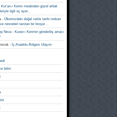
-
Kur’an-ı Kerim mealinden güzel ahlak
leriyle ilgili üç ayet…
a
-
Ülkemizdeki doğal varlık tarihi mekan
ve nesneleri tanıtan bir broşür…
ep Neva
-
Kuran-ı Kerimin gönderiliş amacı
?
rezak
-
İç Anadolu Bölgesi Ulaşım
edi
ve bilim
i
a
̈rü
t