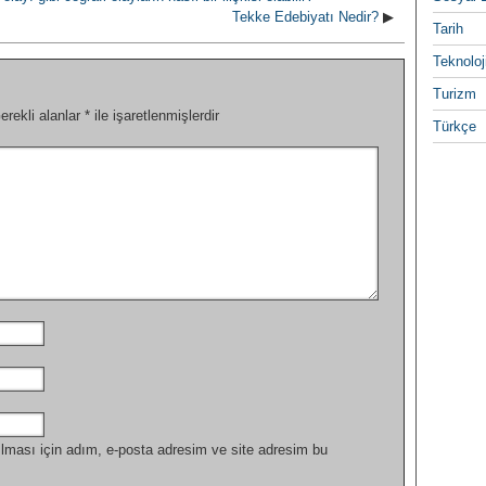
Tekke Edebiyatı Nedir?
▶
Tarih
Teknoloj
Turizm
erekli alanlar
*
ile işaretlenmişlerdir
Türkçe
lması için adım, e-posta adresim ve site adresim bu