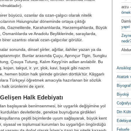
sanılmaktadır).
arzu
örnek
birer büyücü, ozanlar da ozan-çalgıcı olarak nitelik
algıcılarının Hsiungnular döneminde ortaya çıktığı
Daml
yapıt 
rda, Gaznelilerde, Karahanlılarda, Harzemşahlarda, Büyük
a, Osmanlılarda ve Anadolu Beyliklerinde, saraylarda,
Zeyn
irer uzantısı olarak ozan-çalgıcılar görülür.
nedir
malar sonunda, dinsel şiirler, ağıtlar, ilahiler yazan ya da
Abdur
ptanmıştır. Bunlar arasında Çuçu, Aprınçur Tigin, Sungku
utung, Çısuya Tutung, Kalım Keyşi’nin adlan anılabilir. Bu
, kojan, takşut, ir. yır, şlok, kavi, başık gibi nazım
Ansiklop
 hemen bütün halk şiirinde görülen dörtlük’tür. Kâşgarlı
Atatürk 
lara Türkçeyi öğretmek amacıyla hazırlanan bir sözlük
Biyograf
alk ürünlerini de içerir.
Biyoloji
 Gelişen Halk Edebiyatı
Coğrafy
y’dan başlayarak benimsenmesi, bir uygarlık değişimine yol
i kurdukları devletlerde, gerekse buyruğuna girdikleri
Din Kültu
koşullarına çeşitli biçimlerde uyum sağlayarak, büyük kent
Edebiya
siyasal ve toplumsal kurumları bu uygarlığın öngördüğü
Felsefe
anat yaşamı da doğal olarak İslam’a özgü bir nitelik kazandı.