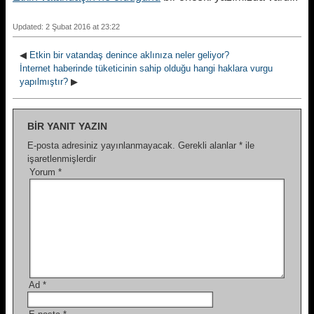
Updated: 2 Şubat 2016 at 23:22
◀
Etkin bir vatandaş denince aklınıza neler geliyor?
İnternet haberinde tüketicinin sahip olduğu hangi haklara vurgu
yapılmıştır?
▶
BIR YANIT YAZIN
E-posta adresiniz yayınlanmayacak.
Gerekli alanlar
*
ile
işaretlenmişlerdir
Yorum
*
Ad
*