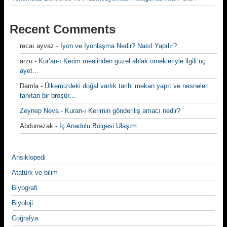
Recent Comments
recaı ayvaz
-
İyon ve İyonlaşma Nedir? Nasıl Yapılır?
arzu
-
Kur’an-ı Kerim mealinden güzel ahlak örnekleriyle ilgili üç
ayet…
Damla
-
Ülkemizdeki doğal varlık tarihi mekan yapıt ve nesneleri
tanıtan bir broşür…
Zeynep Neva
-
Kuran-ı Kerimin gönderiliş amacı nedir?
Abdurrezak
-
İç Anadolu Bölgesi Ulaşım
Ansiklopedi
Atatürk ve bilim
Biyografi
Biyoloji
Coğrafya