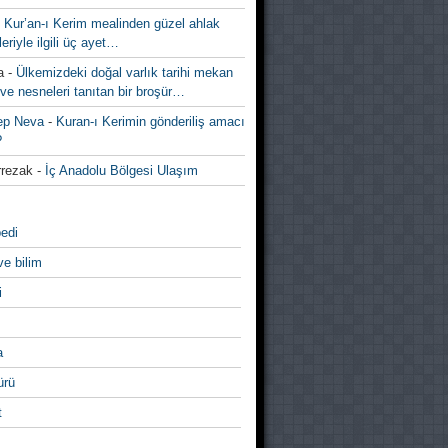
-
Kur’an-ı Kerim mealinden güzel ahlak
leriyle ilgili üç ayet…
a
-
Ülkemizdeki doğal varlık tarihi mekan
ve nesneleri tanıtan bir broşür…
ep Neva
-
Kuran-ı Kerimin gönderiliş amacı
?
rezak
-
İç Anadolu Bölgesi Ulaşım
edi
ve bilim
i
a
̈rü
t