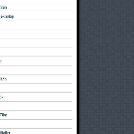
mleri
eknoloji
r
Tarihi
ik
Film
ilgiler