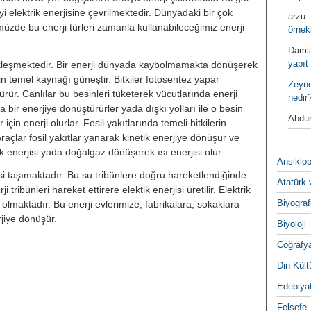
yi elektrik enerjisine çevrilmektedir. Dünyadaki bir çok
arzu
ümüzde bu enerji türleri zamanla kullanabileceğimiz enerji
örnek
Daml
yapıt 
̧ekleşmektedir. Bir enerji dünyada kaybolmamakta dönüşerek
rin temel kaynağı güneştir. Bitkiler fotosentez yapar
Zeyn
türür. Canlılar bu besinleri tüketerek vücutlarında enerji
nedir
a bir enerjiye dönüştürürler yada dışkı yolları ile o besin
Abdur
 için enerji olurlar. Fosil yakıtlarında temeli bitkilerin
raçlar fosil yakıtlar yanarak kinetik enerjiye dönüşür ve
enerjisi yada doğalgaz dönüşerek ısı enerjisi olur.
Ansiklop
i taşımaktadır. Bu su tribünlere doğru hareketlendiğinde
Atatürk 
ji tribünleri hareket ettirere elektik enerjisi üretilir. Elektrik
Biyograf
lir olmaktadır. Bu enerji evlerimize, fabrikalara, sokaklara
ye dönüşür.
Biyoloji
Coğrafy
Din Kültu
Edebiya
Felsefe