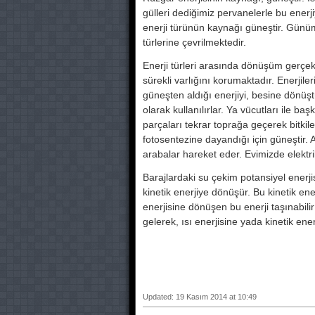
gülleri dediğimiz pervanelerle bu enerji
enerji türünün kaynağı güneştir. Gün
türlerine çevrilmektedir.
Enerji türleri arasında dönüşüm gerc
sürekli varlığını korumaktadır. Enerjile
güneşten aldığı enerjiyi, besine dönüş
olarak kullanılırlar. Ya vücutları ile başk
parçaları tekrar toprağa geçerek bitkiler
fotosentezine dayandığı için güneştir. A
arabalar hareket eder. Evimizde elektrik 
Barajlardaki su çekim potansiyel enerjis
kinetik enerjiye dönüşür. Bu kinetik ener
enerjisine dönüşen bu enerji taşınabi
gelerek, ısı enerjisine yada kinetik enerji
Updated: 19 Kasım 2014 at 10:49