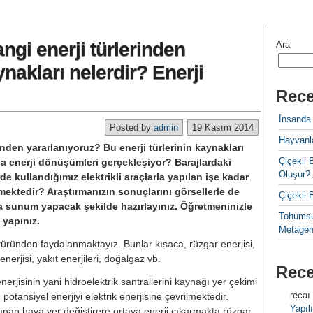
ngi enerji türlerinden
Ara
nakları nelerdir? Enerji
Rece
İnsanda
Posted by
admin
19 Kasım 2014
Hayvanla
rinden yararlanıyoruz? Bu enerji türlerinin kaynakları
Çiçekl
a enerji dönüşümleri gerçekleşiyor? Barajlardaki
Oluşur?
 kullandığımız elektrikli araçlarla yapılan işe kadar
şmektedir? Araştırmanızın sonuçlarını görsellerle de
Çiçekli
a sunum yapacak şekilde hazırlayınız. Öğretmeninizle
Tohumsu
 yapınız.
Metagen
türünden faydalanmaktayız. Bunlar kısaca, rüzgar enerjisi,
 enerjisi, yakıt enerjileri, doğalgaz vb.
Rec
nerjisinin yani hidroelektrik santrallerini kaynağı yer çekimi
recaı
, potansiyel enerjiyi elektrik enerjisine çevrilmektedir.
Yapılı
Isınan hava yer değiştirere ortaya enerji çıkarmakta rüzgar