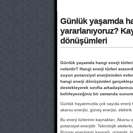
Günlük yaşamda ha
yararlanıyoruz? Kay
dönüşümleri
Günlük yaşamda hangi enerji türle
nelerdir? Hangi enerji türleri arasınd
suyun potansiyel enerji­sinden evlerde
hangi enerji dönüşümleri gerçek­le
destekleyerek sınıfta arkadaşlarınız
belirleyeceğiniz bir zamanda sunum
Günlük hayatımızda çok sayıda enerji 
akarsu enerjisi, güneş enerjisi, elektrik
Bu enerji türlerinin kaynakları, Akarsu e
potansiyel enerjidir. Teknolojik aletlerle
Rüzgar enerjisinin kaynağı, güneştir. 