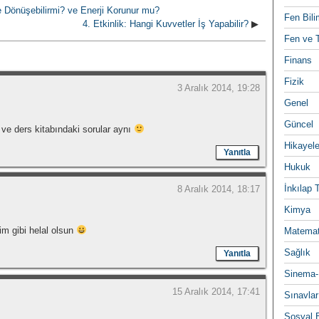
e Dönüşebilirmi? ve Enerji Korunur mu?
Fen Bili
4. Etkinlik: Hangi Kuvvetler İş Yapabilir?
▶
Fen ve T
Finans
Fizik
3 Aralık 2014, 19:28
Genel
Güncel
te ve ders kitabındaki sorular aynı
Hikayele
Yanıtla
Hukuk
İnkılap 
8 Aralık 2014, 18:17
Kimya
̆im gibi helal olsun
Matemat
Sağlık
Yanıtla
Sinema-
15 Aralık 2014, 17:41
Sınavlar
Sosyal B