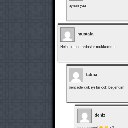
aynen yaa
mustafa
Helal olsun kardaslar mukkemmel
fatma
bencede çok iyi bn çok beğendim
deniz
bnce normal
<3