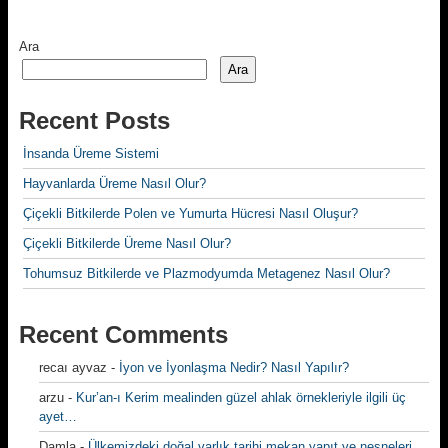
Ara
Ara
Recent Posts
İnsanda Üreme Sistemi
Hayvanlarda Üreme Nasıl Olur?
Çiçekli Bitkilerde Polen ve Yumurta Hücresi Nasıl Oluşur?
Çiçekli Bitkilerde Üreme Nasıl Olur?
Tohumsuz Bitkilerde ve Plazmodyumda Metagenez Nasıl Olur?
Recent Comments
recaı ayvaz
-
İyon ve İyonlaşma Nedir? Nasıl Yapılır?
arzu
-
Kur’an-ı Kerim mealinden güzel ahlak örnekleriyle ilgili üç
ayet…
Damla
-
Ülkemizdeki doğal varlık tarihi mekan yapıt ve nesneleri