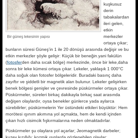
kuşkusuz
derin
tabakalardan
ileri gelen,
etkin
merkezler
Bir güneş lekesinin yapısı
ortaya çıkar;
bunların süresi Güneş’in 1 ile 20 dönüşü arasında değişir ve bu
etkin merkezler şöyle gelişir: Küçük bir beneğin.yani fakülün
(
fotosfer
den daha sıcak bölge) merkezinde, önce bir leke,daha
sonra bir leke kümesi ortaya çıkar. Lekeler, yaklaşık 1 000°C
daha soğuk olan fotosfer bölgeleridir. Buradaki basınç daha
zayıftır ve şiddetli bir magnetik alan bulunur. Lekeler gelişirken
benek bölgesi genişler ve çevresinde püskürmeler ortaya çıkar.
Püskürmeler, süreleri birkaç dakikayla birkaç saat arasında
değişen olaylardır, oysa benekler günlerce yada aylarca
sürebilirler; püskürmelerin Yer üstündeki etkileri büyüktür: Hem
morötesi ışınım akımına yol açmakta, hem de kendi içinden
çıkan hızlı cisimcik fışkırmalarına neden olmaktadırlar.
Püskürmeler şu olaylara yol açarlar; Jeomagnetik darbeler;
kuzey kızıllığı; kozmik ışınlarda gözlenebilen olaylar;