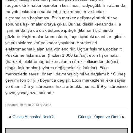
radyoelektrik haberleşmelerin kesilmesi; radyogökbilim alanında,
radyoteleskoplarla saptanabilen, kromosfer ve taçtaki
sıçramaların başlaması. Etkin merkez gelişmeyi sürdürür ve
sonunda fışkırmalar ortaya çıkar. Bunlar, diskin kenarında H a
ışınımında, ya da disk üstünde iplikçik (filaman) biçiminde
gözlenir. Fışkırmalar kromosferin, taçın içindeki uzantıları gibidir
ve yüzbinlerce km’ ye kadar yayılırlar. Hareketleri
elektromagnetik alanlarla yönlendirilir. Üç tür fışkırma gözlenir:
Püskürme fışkırmaları (hızları 1 000 km/sn); etkin fışkırmalar
(hareket, elektromagnetikbir alanın sürekli etkisinden doğar);
dingin fışkırmalar (aylarca değişmeksizin kalırlar). Etkin
merkezlerin sayısı, önemi, davranış biçimi ve dağılımı bir Güneş
çevrimi (on bir yıl) boyunca değişir. Etkin merkezlerin leke sayısı
ve önemi 2-5 yıl süresince hızla artmakta, sonra 6-9 yıl süresince
yavaş yavaş azalmaktadır.
Updated: 19 Ekim 2013 at 23:13
◀
Güneş Atmosferi Nedir?
Güneşin Yapısı ve Ömrü
▶