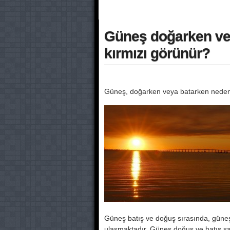
Güneş doğarken 
kırmızı görünür?
Güneş, doğarken veya batarken neden 
Güneş batış ve doğuş sırasında, güne
ulaşmaktadır. Güneş doğuş ve batış s