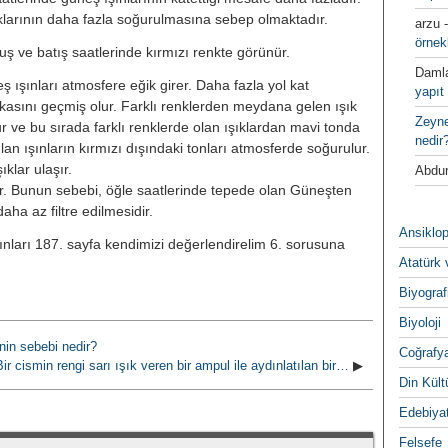
ıklarının daha fazla soğurulmasına sebep olmaktadır.
arzu
örnek
ş ve batış saatlerinde kırmızı renkte görünür.
Daml
 ışınları atmosfere eğik girer. Daha fazla yol kat
yapıt 
kasını geçmiş olur. Farklı renklerden meydana gelen ışık
Zeyn
ur ve bu sırada farklı renklerde olan ışıklardan mavi tonda
nedir
lan ışınların kırmızı dışındaki tonları atmosferde soğurulur.
klar ulaşır.
Abdur
nür. Bunun sebebi, öğle saatlerinde tepede olan Güneşten
daha az filtre edilmesidir.
Ansiklop
yınları 187. sayfa kendimizi değerlendirelim 6. sorusuna
Atatürk 
Biyograf
Biyoloji
inin sebebi nedir?
Coğrafy
Bir cismin rengi sarı ışık veren bir ampul ile aydınlatılan bir…
▶
Din Kültu
Edebiya
Felsefe