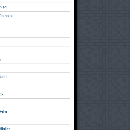
mleri
eknoloji
r
Tarihi
ik
Film
ilgiler