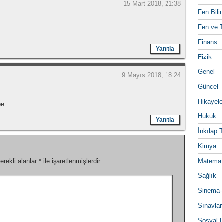
15 Mart 2018, 21:38
Fen Bili
Fen ve T
Finans
Yanıtla
Fizik
Genel
9 Mayıs 2018, 18:24
Güncel
Hikayele
be
Hukuk
Yanıtla
İnkılap 
Kimya
erekli alanlar
*
ile işaretlenmişlerdir
Matemat
Sağlık
Sinema-
Sınavlar
Sosyal B