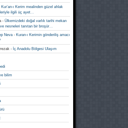
-
Kur’an-ı Kerim mealinden güzel ahlak
leriyle ilgili üç ayet…
a
-
Ülkemizdeki doğal varlık tarihi mekan
ve nesneleri tanıtan bir broşür…
ep Neva
-
Kuran-ı Kerimin gönderiliş amacı
?
rezak
-
İç Anadolu Bölgesi Ulaşım
edi
ve bilim
i
a
̈rü
t