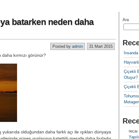
veya batarken neden daha
Ara
Rece
Posted by
admin
31 Mart 2015
İnsanda
daha kırmızı görünür?
Hayvanla
Çiçekl
Oluşur?
Çiçekli
Tohumsu
Metagen
Rec
recaı
ş yukarıda olduğundan daha farklı açı ile ışıkları dünyaya
Yapılı
aatlerinde güneş ışınlarının katettiği mesafe daha fazladır.