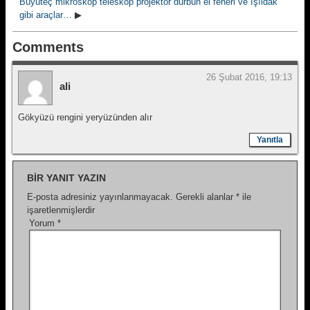
Büyüteç mikroskop teleskop projektör dürbün el feneri ve ışıldak
gibi araçlar…
▶
Comments
26 Şubat 2016, 19:13
ali
Gökyüzü rengini yeryüzünden alır
Yanıtla
BIR YANIT YAZIN
E-posta adresiniz yayınlanmayacak.
Gerekli alanlar
*
ile
işaretlenmişlerdir
Yorum
*