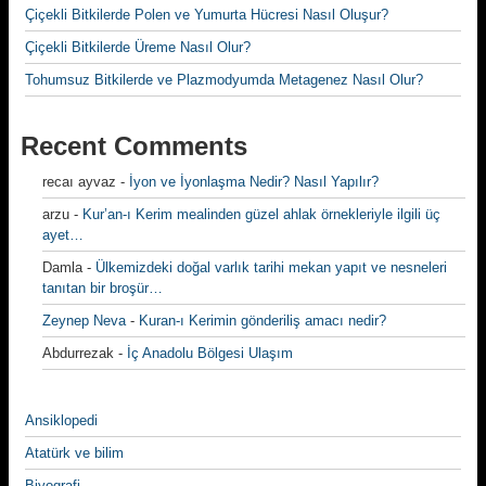
Çiçekli Bitkilerde Polen ve Yumurta Hücresi Nasıl Oluşur?
Çiçekli Bitkilerde Üreme Nasıl Olur?
Tohumsuz Bitkilerde ve Plazmodyumda Metagenez Nasıl Olur?
Recent Comments
recaı ayvaz
-
İyon ve İyonlaşma Nedir? Nasıl Yapılır?
arzu
-
Kur’an-ı Kerim mealinden güzel ahlak örnekleriyle ilgili üç
ayet…
Damla
-
Ülkemizdeki doğal varlık tarihi mekan yapıt ve nesneleri
tanıtan bir broşür…
Zeynep Neva
-
Kuran-ı Kerimin gönderiliş amacı nedir?
Abdurrezak
-
İç Anadolu Bölgesi Ulaşım
Ansiklopedi
Atatürk ve bilim
Biyografi