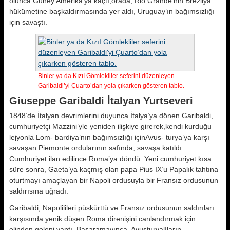
olunca Güney Amerika’ya kaçtı,orada, Rio Grande’nin Brezilya
hükümetine başkaldırmasında yer aldı, Uruguay’ın bağımsızlığı
için savaştı.
Binler ya da KızıI Gömlekliler seferini düzenleyen
Garibaldi’yi Çuarto’dan yola çıkarken gösteren tablo.
Giuseppe Garibaldi İtalyan Yurtseveri
1848’de İtalyan devrimlerini duyunca İtalya’ya dönen Garibaldi,
cumhuriyetçi Mazzini’yle yeniden ilişkiye girerek,kendi kurduğu
lejyonla Lom- bardiya’nın bağımsızlığı içinAvus- turya’ya karşı
savaşan Piemonte ordularının safında, savaşa katıldı.
Cumhuriyet ilan edilince Roma’ya döndü. Yeni cumhuriyet kısa
süre sonra, Gaeta’ya kaçmış olan papa Pius IX’u Papalık tahtına
oturtmayı amaçlayan bir Napoli ordusuyla bir Fransız ordusunun
saldırısına uğradı.
Garibaldi, Napolilileri püskürttü ve Fransız ordusunun saldırıları
karşısında yenik düşen Roma direnişini canlandırmak için
elinden geleni yaptı. Başaramayınca, AvusturyalIların