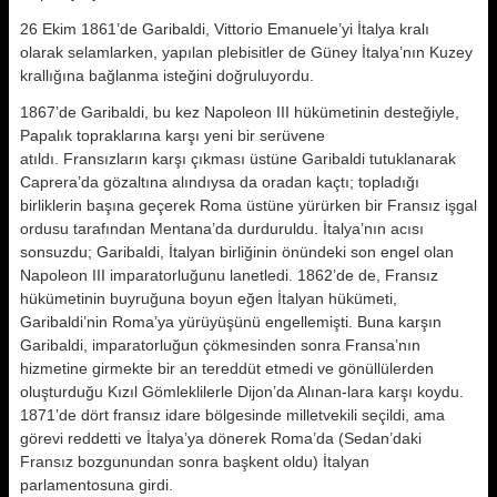
26 Ekim 1861’de Garibaldi, Vittorio Emanuele’yi İtalya kralı
olarak selamlarken, yapılan plebisitler de Güney İtalya’nın Kuzey
krallığına bağlanma isteğini doğruluyordu.
1867’de Garibaldi, bu kez Napoleon III hükümetinin desteğiyle,
Papalık topraklarına karşı yeni bir serüvene
atıldı. Fransızların karşı çıkması üstüne Garibaldi tutuklanarak
Caprera’da gözaltına alındıysa da oradan kaçtı; topladığı
birliklerin başına geçerek Roma üstüne yürürken bir Fransız işgal
ordusu tarafından Mentana’da durduruldu. İtalya’nın acısı
sonsuzdu; Garibaldi, İtalyan birliğinin önündeki son engel olan
Napoleon III imparatorluğunu lanetledi. 1862’de de, Fransız
hükümetinin buyruğuna boyun eğen İtalyan hükümeti,
Garibaldi’nin Roma’ya yürüyüşünü engellemişti. Buna karşın
Garibaldi, imparatorluğun çökmesinden sonra Fransa’nın
hizmetine girmekte bir an tereddüt etmedi ve gönüllülerden
oluşturduğu Kızıl Gömleklilerle Dijon’da Alınan-lara karşı koydu.
1871’de dört fransız idare bölgesinde milletvekili seçildi, ama
görevi reddetti ve İtalya’ya dönerek Roma’da (Sedan’daki
Fransız bozgunundan sonra başkent oldu) İtalyan
parlamentosuna girdi.