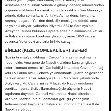
kuşatmasında bulunan Venedik’e gitmeyi denedi; adamlarından
çoğunun silahlarını bırakmak zorunda kaldıkları San Marino’ya
sığındı; daha sonra karısı Anita’yla Adriya denizi kıyılarına
kaçmayı başardı. Yeniden denizcilik mesleğine döndü, ama
İtalya’daki olayları yakından izliyordu.l854’te Sardinya’nın
kuzeydoğusunda bulunan Caprera adasının alınmasına katıldı
ve İtalya kral-lığının kurulmasıyla sonuçlanan 1859 savaşı
boyunca Alpler’deki avcılarla birlikte savaştı.
BİNLER (KIZIL GÖMLEKLİLER) SEFERİ
Nice’in Fransa’ya katılması, Cavour’ la arasının açılmasına
neden oldu. Ama gene de Napoli krallığına karşı girişilecek
sefere komuta etmesi için Garibaldi’yi ikna edeq,Cavour’un sağ
kolu La Farina oldu. Cenova yakınlarındaki Quarto bölgesinden
hareket eden “Binler seferi’yle (1860) Mar- sala yakınlarında
Sicilya’ya çıktı, Calatafimi ve Milazzo’da Napoli ordularını
yendikten sonra SicilyalIların.desteğiyle güçlenip Napoli
kapılarına dayandı. Garibali Volturno’da Napoli direnişini
kırarken, Mazzini’ nin bu demokrat görüşlü yandaşının
ilerlemesinden kaygılanan İtalya kralı Vittorio Emanuele II de
Napoli’ ye yürüdü.