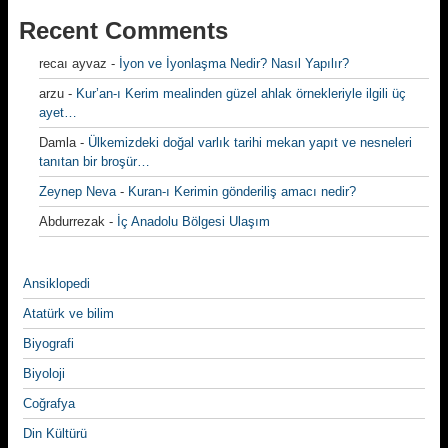
Recent Comments
recaı ayvaz
-
İyon ve İyonlaşma Nedir? Nasıl Yapılır?
arzu
-
Kur’an-ı Kerim mealinden güzel ahlak örnekleriyle ilgili üç
ayet…
Damla
-
Ülkemizdeki doğal varlık tarihi mekan yapıt ve nesneleri
tanıtan bir broşür…
Zeynep Neva
-
Kuran-ı Kerimin gönderiliş amacı nedir?
Abdurrezak
-
İç Anadolu Bölgesi Ulaşım
Ansiklopedi
Atatürk ve bilim
Biyografi
Biyoloji
Coğrafya
Din Kültürü