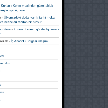
-
Kur’an-ı Kerim mealinden güzel ahlak
leriyle ilgili üç ayet…
a
-
Ülkemizdeki doğal varlık tarihi mekan
ve nesneleri tanıtan bir broşür…
ep Neva
-
Kuran-ı Kerimin gönderiliş amacı
?
rezak
-
İç Anadolu Bölgesi Ulaşım
edi
ve bilim
i
a
̈rü
t