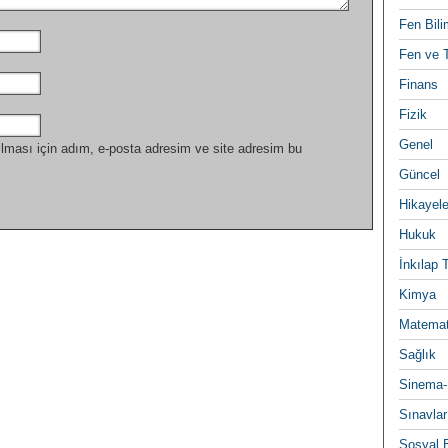
Fen Bili
Fen ve T
Finans
Fizik
Genel
lması için adım, e-posta adresim ve site adresim bu
Güncel
Hikayele
Hukuk
İnkılap 
Kimya
Matemat
Sağlık
Sinema-
Sınavlar
Sosyal B