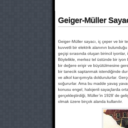
Geiger-Müller Saya
Geiger-Müller sayacı, iç çeper ve bir 
kuvvetli bir elektrik alanının bulunduğu 
geçişi sırasında oluşan birin­cil iyonla
Böyle­likle, merkez tel üstünde bir iyon
bir değere eri­şir ve büyütülmesine 
bir tanecik saptanmak is­tendiğinde durd
ve alkol karışımıyla doldurulur­lar. Gerç
soğu­rurlar. Ama bu madde yavaş yavaş
konusu engel, halojenli sayaçlarda orta
gerçekleştirdiği, Müller’in 1928’ de ge
ol­mak üzere birçok alanda kullanılır.