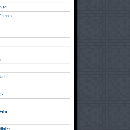
mleri
eknoloji
r
Tarihi
ik
Film
ilgiler