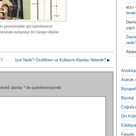
arzu
örnek
Daml
 çevresindeki ışın kalıntılarının
yapıt 
̈lmesinde kullanılan bir Geiger-Müller
Zeyn
nedir
Abdur
r?
İyot Nedir? Özellikleri ve Kullanım Alanları Nelerdir?
▶
Ansiklop
Atatürk 
erekli alanlar
*
ile işaretlenmişlerdir
Biyograf
Biyoloji
Coğrafy
Din Kültu
Edebiya
Felsefe