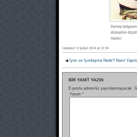
Deney bölgesinin
düzeyinin ölçu
sayacı
Updated: 9 Şubat 2014 at 21:04
◀
İyon ve İyonlaşma Nedir? Nasıl Yapılı
BIR YANIT YAZIN
E-posta adresiniz yayınlanmayacak.
G
Yorum
*