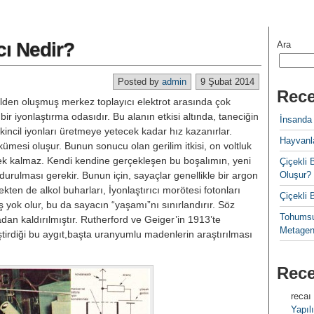
cı Nedir?
Ara
Posted by
admin
9 Şubat 2014
Rece
telden oluşmuş merkez toplayıcı elek­trot arasında çok
bir iyonlaştırma odasıdır. Bu alanın etkisi altında, ta­neciğin
İnsanda
r, ikincil iyonları üretmeye yetecek kadar hız kazanırlar.
Hayvanla
 kü­mesi oluşur. Bunun sonucu olan ge­rilim itkisi, on voltluk
gerek kalmaz. Kendi kendine gerçekleşen bu boşa­lımın, yeni
Çiçekl
urulması gerekir. Bu­nun için, sayaçlar genellikle bir ar­gon
Oluşur?
ekten de alkol buharları, İyonlaştırıcı morötesi fotonları
Çiçekli
 yok olur, bu da sayacın “yaşamı”nı sınırlandırır. Söz
Tohumsu
dan kaldırılmış­tır. Rutherford ve Geiger’in 1913’te
Metagen
liştirdiği bu aygıt,başta uran­yumlu madenlerin araştırılması
Rec
recaı
Yapılı