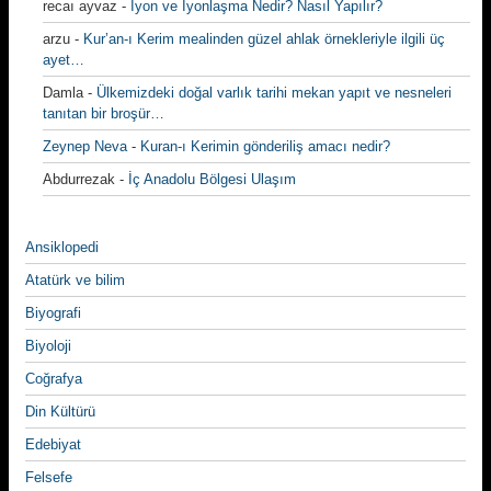
recaı ayvaz
-
İyon ve İyonlaşma Nedir? Nasıl Yapılır?
arzu
-
Kur’an-ı Kerim mealinden güzel ahlak örnekleriyle ilgili üç
ayet…
Damla
-
Ülkemizdeki doğal varlık tarihi mekan yapıt ve nesneleri
tanıtan bir broşür…
Zeynep Neva
-
Kuran-ı Kerimin gönderiliş amacı nedir?
Abdurrezak
-
İç Anadolu Bölgesi Ulaşım
Ansiklopedi
Atatürk ve bilim
Biyografi
Biyoloji
Coğrafya
Din Kültürü
Edebiyat
Felsefe