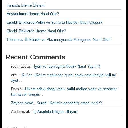
İnsanda Üreme Sistemi
Hayvanlarda Üreme Nasıl Olur?
Çiçekli Bitkilerde Polen ve Yumurta Hücresi Nasıl Oluşur?
Çiçekli Bitkilerde Üreme Nasıl Olur?
Tohumsuz Bitkilerde ve Plazmodyumda Metagenez Nasıl Olur?
Recent Comments
recaı ayvaz
-
İyon ve İyonlaşma Nedir? Nasıl Yapılır?
arzu
-
Kur’an-ı Kerim mealinden güzel ahlak örnekleriyle ilgili üç
ayet…
Damla
-
Ülkemizdeki doğal varlık tarihi mekan yapıt ve nesneleri
tanıtan bir broşür…
Zeynep Neva
-
Kuran-ı Kerimin gönderiliş amacı nedir?
Abdurrezak
-
İç Anadolu Bölgesi Ulaşım