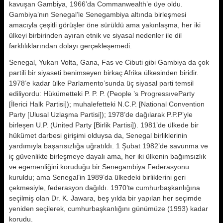
kavuşan Gambiya, 1966’da Commanwealth’e üye oldu.
Gambiya’nın Senegal’le Senegambiya altında birleşmesi
amacıyla çeşitli görüşler öne sürüldü ama yakınlaşma, her iki
ülkeyi birbirinden ayıran etnik ve siyasal nedenler ile dil
farklılıklarından dolayı gerçekleşemedi.
Senegal, Yukarı Volta, Gana, Fas ve Cibuti gibi Gambiya da çok
partili bir siyaseti benimseyen birkaç Afrika ülkesinden biridir.
1978’e kadar ülke Parlamento’sunda üç siyasal parti temsil
ediliyordu: Hükümetteki P. P. P. (People ’s ProgressıveParty
[İlerici Halk Partisi]); muhalefetteki N.C.P. [National Convention
Party [Ulusal Uzlaşma Partisi]); 1978’de dağılarak P.P.P’yle
birleşen U.P. (United Party [Birlik Partisi]). 1981’de ülkede bir
hükümet darbesi girişimi olduysa da, Senegal birliklerinin
yardımıyla başarısızlığa uğratıldı. 1 Şubat 1982’de savunma ve
iç güvenlikte birleşmeye dayalı ama, her iki ülkenin bağımsızlık
ve egemenliğini koruduğu bir Senegambiya Federasyonu
kuruldu; ama Senegal’in 1989’da ülkedeki birliklerini geri
çekmesiyle, federasyon dağıldı. 1970’te cumhurbaşkanlığına
seçilmiş olan Dr. K. Jawara, beş yılda bir yapılan her seçimde
yeniden seçilerek, cumhurbaşkanlığını günümüze (1993) kadar
korudu.