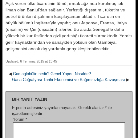
Açık veren ülke ticaretinin tümü, ırmak ağzında kurulmuş tek
liman olan Banjul’dan sağlanır. Yerfıstığı dışsatımı, tüketim ve
petrol ürünleri dışalımını karşılayamamaktadır. Ticaretin en
büyük bölümü İngiltere’yle yapıhr; onu Japonya, Fransa, İtalya
(dışalım) ve Çin (dışsatım) izlerler. Bu arada Senegal’le daha
yüksek bir kur üstünden gizli yerfıstığı ticareti sürmektedir. Yeraltı
gelir kaynaklarından ve sanayiden yoksun olan Gambiya,
gelişmesini ancak dış yardımla gerçekleştirebilecektir.
Updated: 6 Temmuz 2015 at 13:45
◀
Gamaglobülin nedir? Genel Yapısı Nasıldır?
Gana Coğrafyası Tarihi Ekonomisi ve Bağımsızlığa Kavuşması
▶
BIR YANIT YAZIN
E-posta adresiniz yayınlanmayacak.
Gerekli alanlar
*
ile
işaretlenmişlerdir
Yorum
*