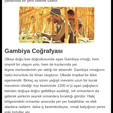
yakasında bir şerit halinde uzanır.
Gambiya Coğrafyası
Ülkeyi doğu-batı doğrultusunda aşan Gambiya ırmağı, hem
önemli bir ulaşım yolu, hem de kıyılarında yer
leşme merkezlerinin yer aldığı bir eksendir. Gambiya ırmağının
halici koruntulu bir liman oluşturur. Ülkede tropikal bir iklim
egemendir. Birkaç ay süren yağışlı mevsimi uzun bir kurak
mevsimin izlediği, kıyı kesiminde 1200 m’yi aşan yağışların
batıdan doğuya doğru gidildikçe azaldığı, sık ormanların da
giderek yerlerini seyrek ormanlara bıraktığı görülür. Haliç
bölgesindeki ormanlar arasında yer yer bataklıklar ve ekili
alanlara raslamr, daha iç kesimlerdeyse, ırmak balçığının yerini
eski tortullar alır.