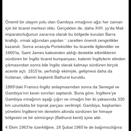
Önemli bir ulaşım yolu olan Gambiya ırmağının ağzı her zaman
için bir ticaret merkezi oldu. Gerçekten de, daha XVII. yy’da Mali
imparatorluğunun zararına olarak bu bölgede kurulan Barra
krallığı, ırmak ağzından yapılan ‘ :caretten önemli zenginlikler
kazandı. Sonra sırasıyla Portekizliler bu ticaretle ilgilendiler ve
1660’ta, Saint James kalesinden aldığı destekle etkinliklerini
sürdüren bir İngiliz ticaret kumpanyası, kalenin İngilizlerin elinden
çıkmasından sonra bile İngiliz olarak kalmayı sürdüren birçok
acente açtı. 1815’te, yerfıstığı ekimiyle, gelişmesi daha da
hızlanan, ülkenin başkenti Bathurst kuruldu.
1889’daki Fransız-İngiliz anlaşmasından sonra da Senegal ve
Gambiya’nın kesin sınırları saptandı. Buna göre, İngiltere’ye
Gambiya ırmağının aşağı çığırı ve ırmağın her iki yakasında 330
km uzunlukta bir toprak parçası verilmişti: Gambiya, başkanları
yönetimi İngiltere’nin denetimi altında sürdüren bir himaye
bölgesini ve bir sömürgeyi (Bathurst kenti) içine aldı.
4 Ekim 1963’te özerkliğine, 18 Şubat 1965’te de bağımsızlığına