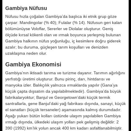
Gambiya Nüfusu
Nüfusu hızla çoğalan Gambiya’da başlıca iki etnik grup göze
çarpar: Mandingolar (% 40); Fulalar (% 14). Nüfusun geri kalan
bölümünüyse Voloflar, Sererler ve Diolalar oluşturur. Geniş
ölçüde kırsal kökenli olan ve ırmak boyunca yerleşmiş bulunan
Gambiya halkının nüfus yoğunluğu, iç kesimlere doğru giderek
azalır; bu duruma, güçleşen tarım koşulları ve denizden
uzaklaşma neden olur.
Gambiya Ekonomisi
Gambiya’nın iktisadı tarıma ve turizme dayanır. Tarımın ağırlığını
yerfıstığı üretimi oluşturur. Bunu pirinç, darı, hintdarısı ve
manyoka izler. Balıkçılık yalnızca ırmaklarda yapılır (Gana’ya
küçük çapta dışsatım da yapılabilmektedir). Gambiya’da büyük
fabrikalaryoktur; Banjul ve Georgetown’daki küçük termik
santrallarla, gene Banjul’daki yağ fabrikası dışında, sanayi, küçük
el sanatları (küçük tersaneler) aşamasında kalmış durumdadır.
Aşağı yukarı bütün kolları üstünde ulaşım yapılabilen Gambiya
ırmağı dışında, ülkedeki ulaşım yolları pek gelişmiş değildir: 2
390 (1992) km’lık yolun ancak 400 km kadarı asfaltlanabilmiştir.