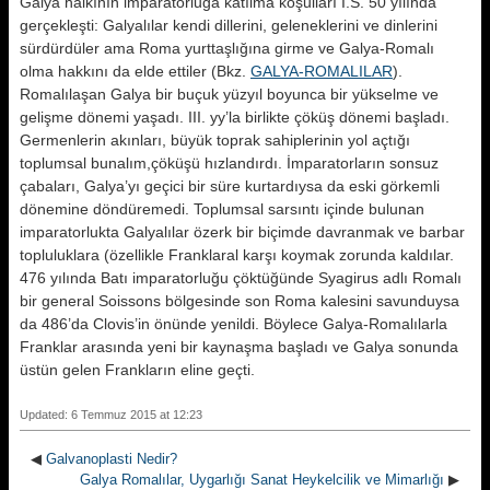
Galya halkının imparatorluğa katılma koşulları İ.S. 50 yılında
gerçekleşti: Galyalılar kendi dillerini, geleneklerini ve dinlerini
sürdürdüler ama Roma yurttaşlığına girme ve Galya-Romalı
olma hakkını da elde ettiler (Bkz.
GALYA-ROMALILAR
).
Romalılaşan Galya bir buçuk yüzyıl boyunca bir yükselme ve
gelişme dönemi yaşadı. III. yy’la birlikte çöküş dönemi başladı.
Germenlerin akınları, büyük toprak sahiplerinin yol açtığı
toplumsal bunalım,çöküşü hızlandırdı. İmparatorların sonsuz
çabaları, Galya’yı geçici bir süre kurtardıysa da eski görkemli
dönemine döndüremedi. Toplumsal sarsıntı içinde bulunan
imparatorlukta Galyalılar özerk bir biçimde davranmak ve barbar
topluluklara (özellikle Franklaral karşı koymak zorunda kaldılar.
476 yılında Batı imparatorluğu çöktüğünde Syagirus adlı Romalı
bir general Soissons bölgesinde son Roma kalesini savunduysa
da 486’da Clovis’in önünde yenildi. Böylece Galya-Romalılarla
Franklar arasında yeni bir kaynaşma başladı ve Galya sonunda
üstün gelen Frankların eline geçti.
Updated: 6 Temmuz 2015 at 12:23
◀
Galvanoplasti Nedir?
Galya Romalılar, Uygarlığı Sanat Heykelcilik ve Mimarlığı
▶