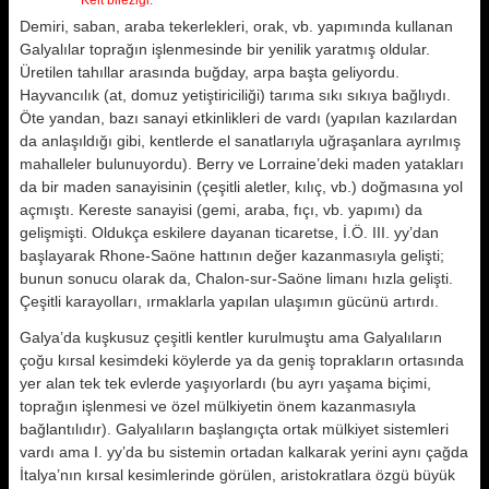
Kelt bileziği.
Demiri, saban, araba tekerlekleri, orak, vb. yapımında kullanan
Galyalılar toprağın işlenmesinde bir yenilik yaratmış oldular.
Üretilen tahıllar arasında buğday, arpa başta geliyordu.
Hayvancılık (at, domuz yetiştiriciliği) tarıma sıkı sıkıya bağlıydı.
Öte yandan, bazı sanayi etkinlikleri de vardı (yapılan kazılardan
da anlaşıldığı gibi, kentlerde el sanatlarıyla uğraşanlara ayrılmış
mahalleler bulunuyordu). Berry ve Lorraine’deki maden yatakları
da bir maden sanayisinin (çeşitli aletler, kılıç, vb.) doğmasına yol
açmıştı. Kereste sanayisi (gemi, araba, fıçı, vb. yapımı) da
gelişmişti. Oldukça eskilere dayanan ticaretse, İ.Ö. III. yy’dan
başlayarak Rhone-Saöne hattının değer kazanmasıyla gelişti;
bunun sonucu olarak da, Chalon-sur-Saöne limanı hızla gelişti.
Çeşitli karayolları, ırmaklarla yapılan ulaşımın gücünü artırdı.
Galya’da kuşkusuz çeşitli kentler kurulmuştu ama Galyalıların
çoğu kırsal kesimdeki köylerde ya da geniş toprakların ortasında
yer alan tek tek evlerde yaşıyorlardı (bu ayrı yaşama biçimi,
toprağın işlenmesi ve özel mülkiyetin önem kazanmasıyla
bağlantılıdır). Galyalıların başlangıçta ortak mülkiyet sistemleri
vardı ama I. yy’da bu sistemin ortadan kalkarak yerini aynı çağda
İtalya’nın kırsal kesimlerinde görülen, aristokratlara özgü büyük