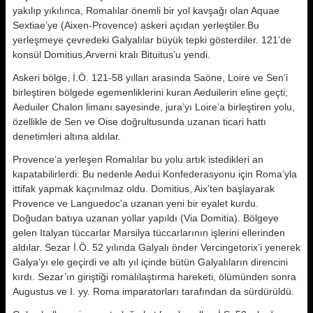
yakılıp yıkılınca, Romalılar önemli bir yol kavşağı olan Aquae
Sextiae’ye (Aixen-Provence) askeri açıdan yerleştiler.Bu
yerleşmeye çevredeki Galyalılar büyük tepki gösterdiler. 121’de
konsül Domitius,Arverni kralı Bituitus’u yendi.
Askeri bölge, İ.Ö. 121-58 yıllan arasında Saöne, Loire ve Sen’i
birleştiren bölgede egemenliklerini kuran Aeduilerin eline geçti;
Aeduiler Chalon limanı sayesinde, jura’yı Loire’a birleştiren yolu,
özellikle de Sen ve Oise doğrultusunda uzanan ticari hattı
denetimleri altına aldılar.
Provence’a yerleşen Romalılar bu yolu artık istedikleri an
kapatabilirlerdi: Bu nedenle Aedui Konfederasyonu için Roma’yla
ittifak yapmak kaçınılmaz oldu. Domitius, Aix’ten başlayarak
Provence ve Languedoc’a uzanan yeni bir eyalet kurdu.
Doğudan batıya uzanan yollar yapıldı (Via Domitia). Bölgeye
gelen Italyan tüccarlar Marsilya tüccarlarının işlerini ellerinden
aldılar. Sezar İ.Ö. 52 yılında Galyalı önder Vercingetorix’i yenerek
Galya’yı ele geçirdi ve altı yıl içinde bütün Galyalıların direncini
kırdı. Sezar’ın giriştiği romalılaştırma hareketi, ölümünden sonra
Augustus ve I. yy. Roma imparatorları tarafından da sürdürüldü.