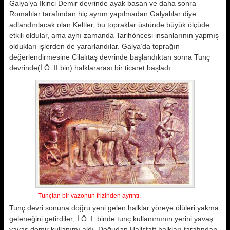
Galya’ya İkinci Demir devrinde ayak basan ve daha sonra
Romalılar tarafından hiç ayrım yapılmadan Galyalılar diye
adlandırılacak olan Keltler, bu topraklar üstünde büyük ölçüde
etkili oldular, ama aynı zamanda Tarihöncesi insanlarının yapmış
oldukları işlerden de yararlandılar. Galya’da toprağın
değerlendirmesine Cilalıtaş devrinde başlandıktan sonra Tunç
devrinde(İ.Ö. II.bin) halklararası bir ticaret başladı.
Tunçtan bir vazonun frizinden ayrıntı.
Tunç devri sonuna doğru yeni gelen halklar yöreye ölüleri yakma
geleneğini getirdiler; İ.Ö. I. binde tunç kullanımının yerini yavaş
yavaş demir kullanımı aldı. Doğudan Hallstatt halkları tarafından