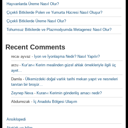
Hayvanlarda Üreme Nasıl Olur?
Çiçekli Bitkilerde Polen ve Yumurta Hücresi Nasıl Oluşur?
Çiçekli Bitkilerde Üreme Nasıl Olur?
Tohumsuz Bitkilerde ve Plazmodyumda Metagenez Nasıl Olur?
Recent Comments
recaı ayvaz
-
İyon ve İyonlaşma Nedir? Nasıl Yapılır?
arzu
-
Kur’an-ı Kerim mealinden güzel ahlak örnekleriyle ilgili üç
ayet…
Damla
-
Ülkemizdeki doğal varlık tarihi mekan yapıt ve nesneleri
tanıtan bir broşür…
Zeynep Neva
-
Kuran-ı Kerimin gönderiliş amacı nedir?
Abdurrezak
-
İç Anadolu Bölgesi Ulaşım
Ansiklopedi
Atatürk ve bilim