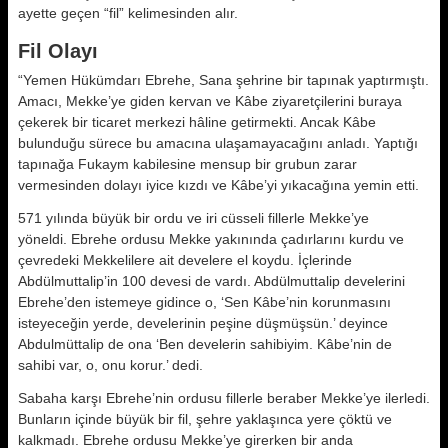
ayette geçen “fil” kelimesinden alır.
Fil Olayı
“Yemen Hükümdarı Ebrehe, Sana şehrine bir tapınak yaptırmıştı.
Amacı, Mekke’ye giden kervan ve Kâbe ziyaretçilerini buraya
çekerek bir ticaret merkezi hâline getirmekti. Ancak Kâbe
bulunduğu sürece bu amacına ulaşamayacağını anladı. Yaptığı
tapınağa Fukaym kabilesine mensup bir grubun zarar
vermesinden dolayı iyice kızdı ve Kâbe’yi yıkacağına yemin etti.
571 yılında büyük bir ordu ve iri cüsseli fillerle Mekke’ye
yöneldi. Ebrehe ordusu Mekke yakınında çadırlarını kurdu ve
çevredeki Mekkelilere ait develere el koydu. İçlerinde
Abdülmuttalip’in 100 devesi de vardı. Abdülmuttalip develerini
Ebrehe’den istemeye gidince o, ‘Sen Kâbe’nin korunmasını
isteyeceğin yerde, develerinin peşine düşmüşsün.’ deyince
Abdulmüttalip de ona ‘Ben develerin sahibiyim. Kâbe’nin de
sahibi var, o, onu korur.’ dedi.
Sabaha karşı Ebrehe’nin ordusu fillerle beraber Mekke’ye ilerledi.
Bunların içinde büyük bir fil, şehre yaklaşınca yere çöktü ve
kalkmadı. Ebrehe ordusu Mekke’ye girerken bir anda