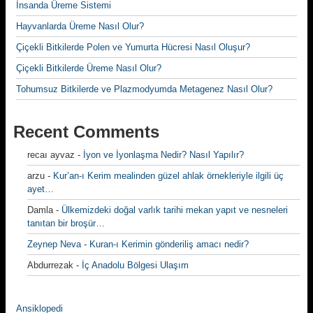
İnsanda Üreme Sistemi
Hayvanlarda Üreme Nasıl Olur?
Çiçekli Bitkilerde Polen ve Yumurta Hücresi Nasıl Oluşur?
Çiçekli Bitkilerde Üreme Nasıl Olur?
Tohumsuz Bitkilerde ve Plazmodyumda Metagenez Nasıl Olur?
Recent Comments
recaı ayvaz
-
İyon ve İyonlaşma Nedir? Nasıl Yapılır?
arzu
-
Kur’an-ı Kerim mealinden güzel ahlak örnekleriyle ilgili üç
ayet…
Damla
-
Ülkemizdeki doğal varlık tarihi mekan yapıt ve nesneleri
tanıtan bir broşür…
Zeynep Neva
-
Kuran-ı Kerimin gönderiliş amacı nedir?
Abdurrezak
-
İç Anadolu Bölgesi Ulaşım
Ansiklopedi