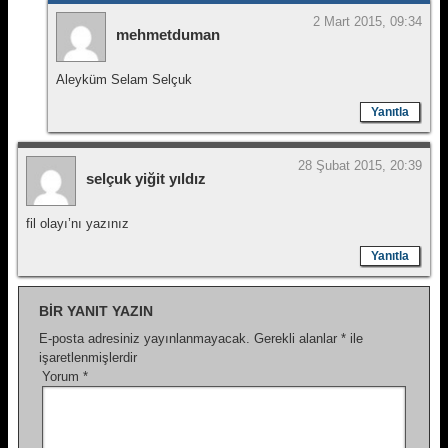
2 Mart 2015, 09:34
mehmetduman
Aleyküm Selam Selçuk
Yanıtla
28 Şubat 2015, 20:39
selçuk yiğit yıldız
fil olayı’nı yazınız
Yanıtla
BIR YANIT YAZIN
E-posta adresiniz yayınlanmayacak.
Gerekli alanlar
*
ile
işaretlenmişlerdir
Yorum
*