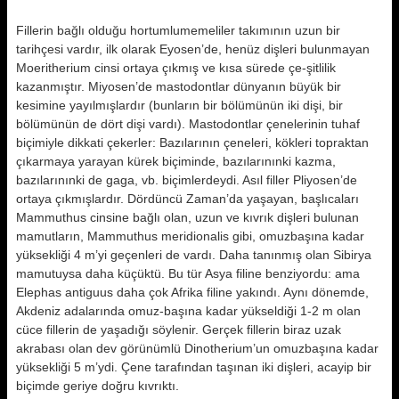
Fillerin bağlı olduğu hortumlumemeliler takımının uzun bir
tarihçesi vardır, ilk olarak Eyosen’de, henüz dişleri bulunmayan
Moeritherium cinsi ortaya çıkmış ve kısa sürede çe-şitlilik
kazanmıştır. Miyosen’de mastodontlar dünyanın büyük bir
kesimine yayılmışlardır (bunların bir bölümünün iki dişi, bir
bölümünün de dört dişi vardı). Mastodontlar çenelerinin tuhaf
biçimiyle dikkati çekerler: Bazılarının çeneleri, kökleri topraktan
çıkarmaya yarayan kürek biçiminde, bazılarınınki kazma,
bazılarınınki de gaga, vb. biçimlerdeydi. Asıl filler Pliyosen’de
ortaya çıkmışlardır. Dördüncü Zaman’da yaşayan, başlıcaları
Mammuthus cinsine bağlı olan, uzun ve kıvrık dişleri bulunan
mamutların, Mammuthus meridionalis gibi, omuzbaşına kadar
yüksekliği 4 m’yi geçenleri de vardı. Daha tanınmış olan Sibirya
mamutuysa daha küçüktü. Bu tür Asya filine benziyordu: ama
Elephas antiguus daha çok Afrika filine yakındı. Aynı dönemde,
Akdeniz adalarında omuz-başına kadar yükseldiği 1-2 m olan
cüce fillerin de yaşadığı söylenir. Gerçek fillerin biraz uzak
akrabası olan dev görünümlü Dinotherium’un omuzbaşına kadar
yüksekliği 5 m’ydi. Çene tarafından taşınan iki dişleri, acayip bir
biçimde geriye doğru kıvrıktı.