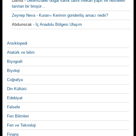
Damla
-
Ülkemizdeki doğal varlık tarihi mekan yapıt ve nesneleri
tanıtan bir broşür…
Zeynep Neva
-
Kuran-ı Kerimin gönderiliş amacı nedir?
Abdurrezak
-
İç Anadolu Bölgesi Ulaşım
Ansiklopedi
Atatürk ve bilim
Biyografi
Biyoloji
Coğrafya
Din Kültürü
Edebiyat
Felsefe
Fen Bilimleri
Fen ve Teknoloji
Finans