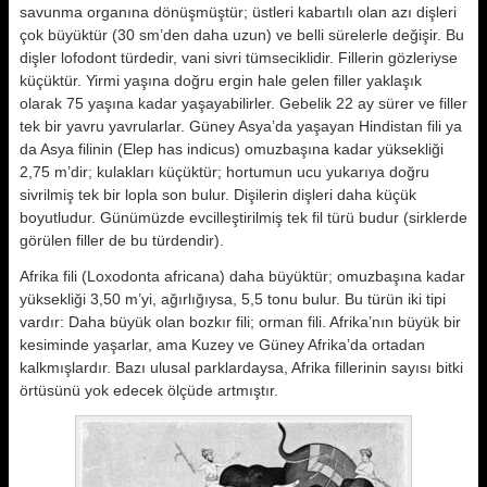
savunma organına dönüşmüştür; üstleri kabartılı olan azı dişleri
çok büyüktür (30 sm’den daha uzun) ve belli sürelerle değişir. Bu
dişler lofodont türdedir, vani sivri tümseciklidir. Fillerin gözleriyse
küçüktür. Yirmi yaşına doğru ergin hale gelen filler yaklaşık
olarak 75 yaşına kadar yaşayabilirler. Gebelik 22 ay sürer ve filler
tek bir yavru yavrularlar. Güney Asya’da yaşayan Hindistan fili ya
da Asya filinin (Elep has indicus) omuzbaşına kadar yüksekliği
2,75 m’dir; kulakları küçüktür; hortumun ucu yukarıya doğru
sivrilmiş tek bir lopla son bulur. Dişilerin dişleri daha küçük
boyutludur. Günümüzde evcilleştirilmiş tek fil türü budur (sirklerde
görülen filler de bu türdendir).
Afrika fili (Loxodonta africana) daha büyüktür; omuzbaşına kadar
yüksekliği 3,50 m’yi, ağırlığıysa, 5,5 tonu bulur. Bu türün iki tipi
vardır: Daha büyük olan bozkır fili; orman fili. Afrika’nın büyük bir
kesiminde yaşarlar, ama Kuzey ve Güney Afrika’da ortadan
kalkmışlardır. Bazı ulusal parklardaysa, Afrika fillerinin sayısı bitki
örtüsünü yok edecek ölçüde artmıştır.