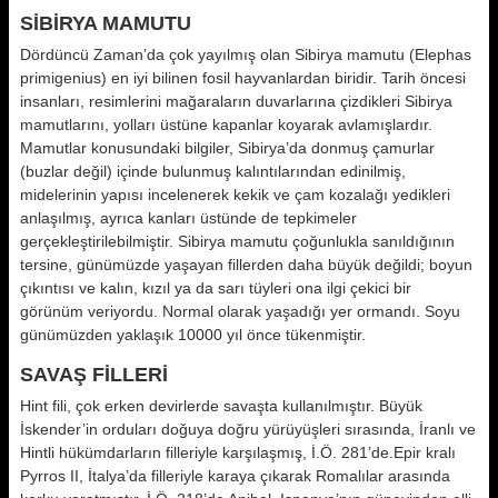
SİBİRYA MAMUTU
Dördüncü Zaman’da çok yayılmış olan Sibirya mamutu (Elephas
primigenius) en iyi bilinen fosil hayvanlardan biridir. Tarih öncesi
insanları, resimlerini mağaraların duvarlarına çizdikleri Sibirya
mamutlarını, yolları üstüne kapanlar koyarak avlamışlardır.
Mamutlar konusundaki bilgiler, Sibirya’da donmuş çamurlar
(buzlar değil) içinde bulunmuş kalıntılarından edinilmiş,
midelerinin yapısı incelenerek kekik ve çam kozalağı yedikleri
anlaşılmış, ayrıca kanları üstünde de tepkimeler
gerçekleştirilebilmiştir. Sibirya mamutu çoğunlukla sanıldığının
tersine, günümüzde yaşayan fillerden daha büyük değildi; boyun
çıkıntısı ve kalın, kızıl ya da sarı tüyleri ona ilgi çekici bir
görünüm veriyordu. Normal olarak yaşadığı yer ormandı. Soyu
günümüzden yaklaşık 10000 yıl önce tükenmiştir.
SAVAŞ FİLLERİ
Hint fili, çok erken devirlerde savaşta kullanılmıştır. Büyük
İskender’in orduları doğuya doğru yürüyüşleri sırasında, İranlı ve
Hintli hükümdarların filleriyle karşılaşmış, İ.Ö. 281’de.Epir kralı
Pyrros II, İtalya’da filleriyle karaya çıkarak Romalılar arasında